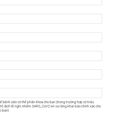
để bệnh viện có thể phân khoa cho bạn (trong trường hợp có triệu
u tố dịch tễ nghi nhiễm SARS_CoV2 xin vui lòng khai báo chính xác cho
ho bạn)