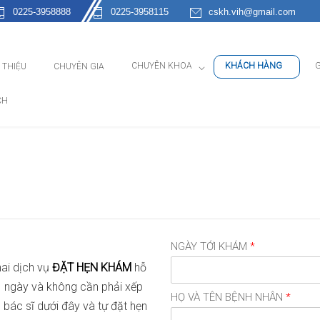
0225-3958888
0225-3958115
cskh.vih@gmail.com
CHUYÊN KHOA
KHÁCH HÀNG
G
I THIỆU
CHUYÊN GIA
CH
NGÀY TỚI KHÁM
*
hai dịch vụ
ĐẶT HẸN KHÁM
hỗ
 1 ngày và không cần phải xếp
HỌ VÀ TÊN BỆNH NHÂN
*
 bác sĩ dưới đây và tự đặt hẹn