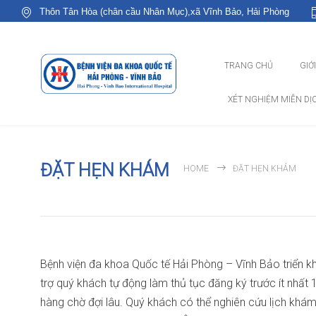
Thôn Tân Hòa (chân cầu Nhân Mục),xã Vĩnh Bảo, Hải Phòng
TRANG CHỦ
GIỚ
XÉT NGHIỆM MIỄN DỊ
ĐẶT HẸN KHÁM
HOME
ĐẶT HẸN KHÁM
Bệnh viện đa khoa Quốc tế Hải Phòng – Vĩnh Bảo triển k
trợ quý khách tự động làm thủ tục đăng ký trước ít nhất
hàng chờ đợi lâu. Quý khách có thể nghiên cứu lịch khám