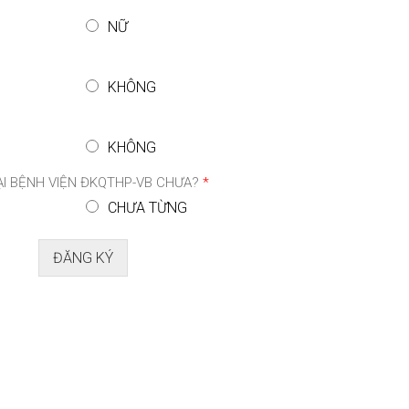
NỮ
KHÔNG
KHÔNG
I BỆNH VIỆN ĐKQTHP-VB CHƯA?
*
CHƯA TỪNG
ĐĂNG KÝ