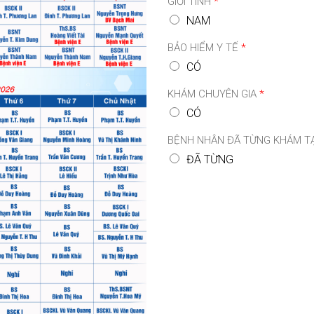
GIỚI TÍNH
*
NAM
BẢO HIỂM Y TẾ
*
CÓ
KHÁM CHUYÊN GIA
*
CÓ
BỆNH NHÂN ĐÃ TỪNG KHÁM TẠ
ĐÃ TỪNG