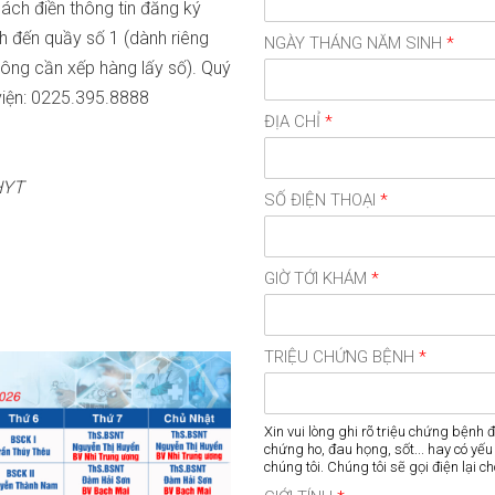
ch điền thông tin đăng ký
h đến quầy số 1 (dành riêng
NGÀY THÁNG NĂM SINH
*
ông cần xếp hàng lấy số). Quý
viện: 0225.395.8888
ĐỊA CHỈ
*
BHYT
SỐ ĐIỆN THOẠI
*
GIỜ TỚI KHÁM
*
TRIỆU CHỨNG BỆNH
*
Xin vui lòng ghi rõ triệu chứng bệnh 
chứng ho, đau họng, sốt... hay có yế
chúng tôi. Chúng tôi sẽ gọi điện lại c