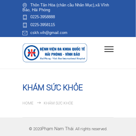
Thôn Tân Hòa (chân cầu Nhân Mục),xã Vĩnh
Bảo, Hải Phòng
0225-3958888
0225-3958115
cskh.vih@gmail.com
KHÁM SỨC KHỎE
HOME
KHÁM SỨC KHỎE
Phạm Nam Thái
© 2020
. All rights reserved.