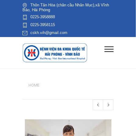
Thôn Tân Hòa (chân cầu Nhân Mục),xã Vĩnh
Bảo, Hải Phòng
0225-3958888
0225-3958115
cskh.vih@gmail.com
HOME