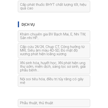
Cấp phát thuốc BHYT chất lượng tốt, hiệu
quả cao
DỊCH VỤ
Khám chuyên gia BV Bạch Mai, E, Nhi TW,
Sản nhi HP…
Cấp cứu 24/24, Chụp CT, Cộng hưởng từ
MRI, Siêu âm màu 4D-5D, Đo mật độ
xương phát hiện loãng xương
XN sinh hóa, huyết học, XN phát hiện ung
thư sớm, miễn dịch, sàng lọc sơ sinh, giải
phẫu bệnh…
Nội soi tiêu hóa, điều trị tủy răng có gây
mê
Phẫu thuật, thủ thuật