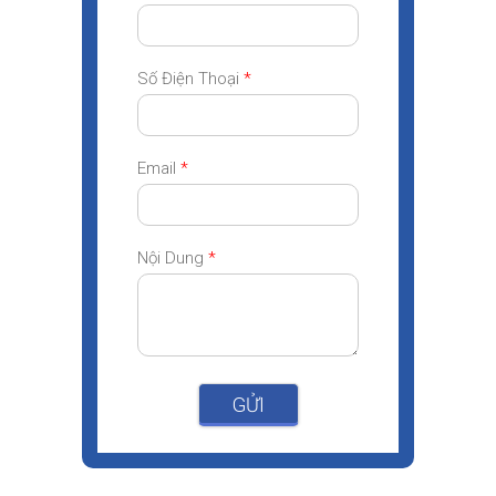
Số Điện Thoại
*
Email
*
Nội Dung
*
GỬI