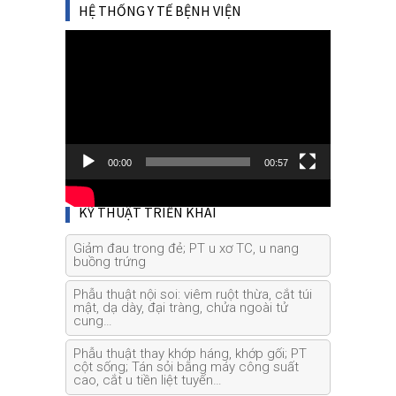
HỆ THỐNG Y TẾ BỆNH VIỆN
Video
Player
00:00
00:57
KỸ THUẬT TRIỂN KHAI
Giảm đau trong đẻ; PT u xơ TC, u nang
buồng trứng
Phẫu thuật nội soi: viêm ruột thừa, cắt túi
mật, dạ dày, đại tràng, chửa ngoài tử
cung…
Phẫu thuật thay khớp háng, khớp gối; PT
cột sống; Tán sỏi bằng máy công suất
cao, cắt u tiền liệt tuyến…