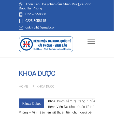
Thôn Tân Hòa (chân cầu Nhân Mục),xã Vĩnh
Bảo, Hải Phòng
0225-3958888
0225-3958115
cskh.vih@gmail.com
KHOA DƯỢC
HOME
KHOA DƯỢC
Khoa Dược nằm tại tầng 1 của
Khoa Dược
Bệnh Viện Đa Khoa Quốc Tế Hải
Phòng – Vĩnh Bảo nên rất thuận tiện cho người bệnh