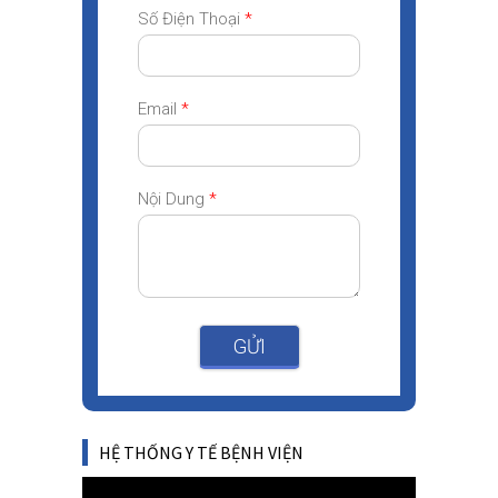
Số Điện Thoại
*
Email
*
Nội Dung
*
GỬI
HỆ THỐNG Y TẾ BỆNH VIỆN
Video
Player