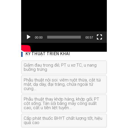
00:00
00:57
KỸ THUẬT TRIỂN KHAI
Giảm đau trong đẻ; PT u xơ TC, u nang
buồng trứng
Phẫu thuật nội soi: viêm ruột thừa, cắt túi
mật, dạ dày, đại tràng, chửa ngoài tử
cung…
Phẫu thuật thay khớp háng, khớp gối; PT
cột sống; Tán sỏi bằng máy công suất
cao, cắt u tiền liệt tuyến…
Cấp phát thuốc BHYT chất lượng tốt, hiệu
quả cao