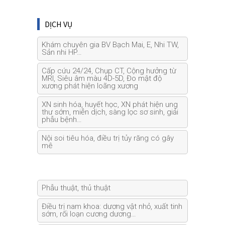
DỊCH VỤ
Khám chuyên gia BV Bạch Mai, E, Nhi TW,
Sản nhi HP…
Cấp cứu 24/24, Chụp CT, Cộng hưởng từ
MRI, Siêu âm màu 4D-5D, Đo mật độ
xương phát hiện loãng xương
XN sinh hóa, huyết học, XN phát hiện ung
thư sớm, miễn dịch, sàng lọc sơ sinh, giải
phẫu bệnh…
Nội soi tiêu hóa, điều trị tủy răng có gây
mê
Phẫu thuật, thủ thuật
Điều trị nam khoa: dương vật nhỏ, xuất tinh
sớm, rối loạn cương dương…