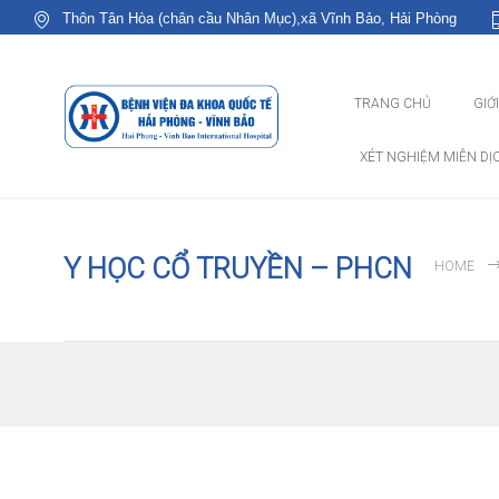
Thôn Tân Hòa (chân cầu Nhân Mục),xã Vĩnh Bảo, Hải Phòng
TRANG CHỦ
GIỚ
XÉT NGHIỆM MIỄN DỊ
Y HỌC CỔ TRUYỀN – PHCN
HOME