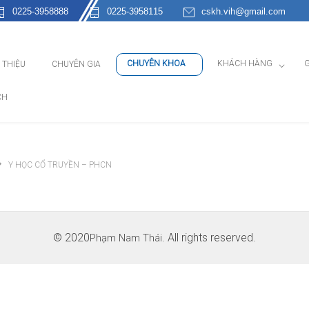
0225-3958888
0225-3958115
cskh.vih@gmail.com
CHUYÊN KHOA
KHÁCH HÀNG
G
I THIỆU
CHUYÊN GIA
CH
Y HỌC CỔ TRUYỀN – PHCN
© 2020
. All rights reserved.
Phạm Nam Thái