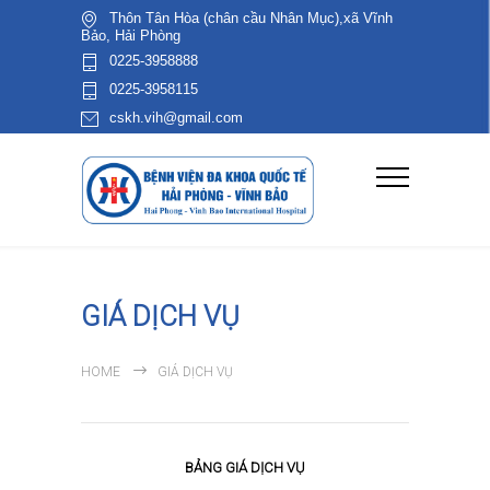
Thôn Tân Hòa (chân cầu Nhân Mục),xã Vĩnh
Bảo, Hải Phòng
0225-3958888
0225-3958115
cskh.vih@gmail.com
GIÁ DỊCH VỤ
HOME
GIÁ DỊCH VỤ
BẢNG GIÁ DỊCH VỤ