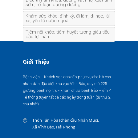
Điều trị nam khoa: dương vật nhỏ, xuất tinh
sớm, rối loạn cương dương…
Khám sức khỏe: định kỳ, đi làm, đi học, lái
xe, yếu tố nước ngoài
Tiêm nội khớp; tiêm huyết tương giàu tiểu
cầu tự thân
Giới Thiệu
Bệnh viện – Khách sạn cao cấp phục vụ cho bà con
nhân dân đặc biệt khu vực Vĩnh Bảo, quy mô 225
giường bệnh nội trú - khám chữa bệnh Bảo Hiểm Y
Tế thông tuyến tất cả các ngày trong tuần (từ thứ 2 -
chủ nhật)
Thôn Tân Hòa (chân cầu Nhân Mục),
Xã Vĩnh Bảo, Hải Phòng