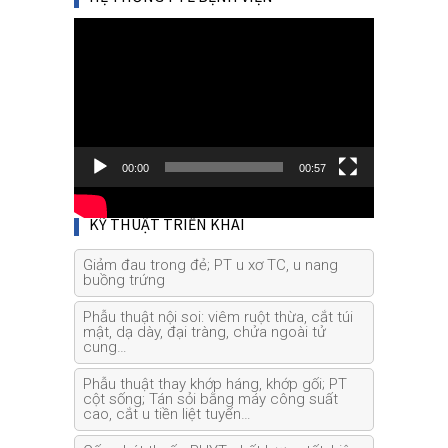
Video
Player
00:00
00:57
KỸ THUẬT TRIỂN KHAI
Giảm đau trong đẻ; PT u xơ TC, u nang
buồng trứng
Phẫu thuật nội soi: viêm ruột thừa, cắt túi
mật, dạ dày, đại tràng, chửa ngoài tử
cung…
Phẫu thuật thay khớp háng, khớp gối; PT
cột sống; Tán sỏi bằng máy công suất
cao, cắt u tiền liệt tuyến…