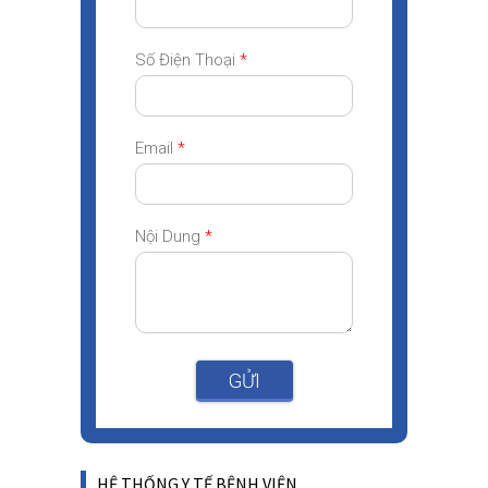
Số Điện Thoại
*
Email
*
Nội Dung
*
GỬI
HỆ THỐNG Y TẾ BỆNH VIỆN