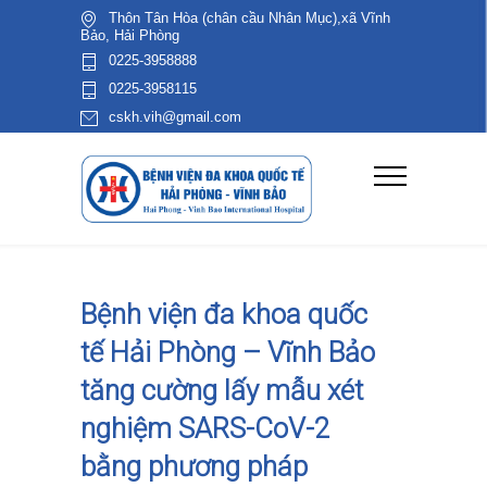
Thôn Tân Hòa (chân cầu Nhân Mục),xã Vĩnh
Bảo, Hải Phòng
0225-3958888
0225-3958115
cskh.vih@gmail.com
Bệnh viện đa khoa quốc
tế Hải Phòng – Vĩnh Bảo
tăng cường lấy mẫu xét
nghiệm SARS-CoV-2
bằng phương pháp