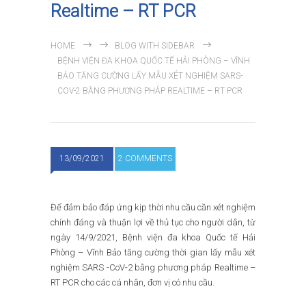
Realtime – RT PCR
HOME
BLOG WITH SIDEBAR
BỆNH VIỆN ĐA KHOA QUỐC TẾ HẢI PHÒNG – VĨNH
BẢO TĂNG CƯỜNG LẤY MẪU XÉT NGHIỆM SARS-
COV-2 BẰNG PHƯƠNG PHÁP REALTIME – RT PCR
13/09/2021
2 COMMENTS
Để đảm bảo đáp ứng kịp thời nhu cầu cần xét nghiệm
chính đáng và thuận lợi về thủ tục cho người dân, từ
ngày 14/9/2021, Bệnh viện đa khoa Quốc tế Hải
Phòng – Vĩnh Bảo tăng cường thời gian lấy mẫu xét
nghiệm SARS -CoV-2 bằng phương pháp Realtime –
RT PCR cho các cá nhân, đơn vị có nhu cầu.