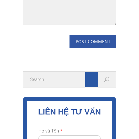
LIÊN HỆ TƯ VẤN
Họ và Tên
*