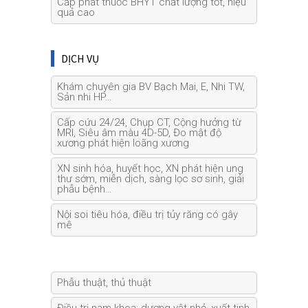
Cấp phát thuốc BHYT chất lượng tốt, hiệu
quả cao
DỊCH VỤ
Khám chuyên gia BV Bạch Mai, E, Nhi TW,
Sản nhi HP…
Cấp cứu 24/24, Chụp CT, Cộng hưởng từ
MRI, Siêu âm màu 4D-5D, Đo mật độ
xương phát hiện loãng xương
XN sinh hóa, huyết học, XN phát hiện ung
thư sớm, miễn dịch, sàng lọc sơ sinh, giải
phẫu bệnh…
Nội soi tiêu hóa, điều trị tủy răng có gây
mê
Phẫu thuật, thủ thuật