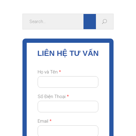
LIÊN HỆ TƯ VẤN
Họ và Tên
*
Số Điện Thoại
*
Email
*