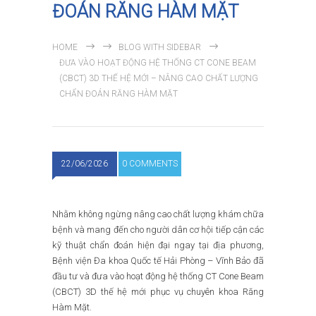
ĐOÁN RĂNG HÀM MẶT
HOME
BLOG WITH SIDEBAR
ĐƯA VÀO HOẠT ĐỘNG HỆ THỐNG CT CONE BEAM
(CBCT) 3D THẾ HỆ MỚI – NÂNG CAO CHẤT LƯỢNG
CHẨN ĐOÁN RĂNG HÀM MẶT
22/06/2026
0 COMMENTS
Nhằm không ngừng nâng cao chất lượng khám chữa
bệnh và mang đến cho người dân cơ hội tiếp cận các
kỹ thuật chẩn đoán hiện đại ngay tại địa phương,
Bệnh viện Đa khoa Quốc tế Hải Phòng – Vĩnh Bảo đã
đầu tư và đưa vào hoạt động hệ thống CT Cone Beam
(CBCT) 3D thế hệ mới phục vụ chuyên khoa Răng
Hàm Mặt.