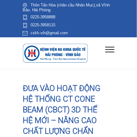
Thôn Tân Hòa (chân cầu Nhân Mục),xã Vĩnh
Bảo, Hải Phòng
0225-3958888
0225-3958115
cskh.vih@gmail.com
ĐƯA VÀO HOẠT ĐỘNG
HỆ THỐNG CT CONE
BEAM (CBCT) 3D THẾ
HỆ MỚI – NÂNG CAO
CHẤT LƯỢNG CHẨN