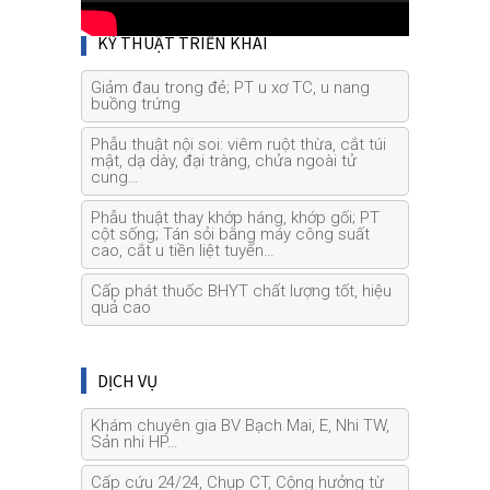
KỸ THUẬT TRIỂN KHAI
Giảm đau trong đẻ; PT u xơ TC, u nang
buồng trứng
Phẫu thuật nội soi: viêm ruột thừa, cắt túi
mật, dạ dày, đại tràng, chửa ngoài tử
cung…
Phẫu thuật thay khớp háng, khớp gối; PT
cột sống; Tán sỏi bằng máy công suất
cao, cắt u tiền liệt tuyến…
Cấp phát thuốc BHYT chất lượng tốt, hiệu
quả cao
DỊCH VỤ
Khám chuyên gia BV Bạch Mai, E, Nhi TW,
Sản nhi HP…
Cấp cứu 24/24, Chụp CT, Cộng hưởng từ