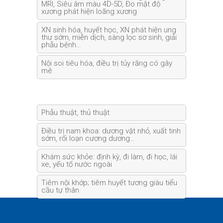
MRI, Siêu âm màu 4D-5D, Đo mật độ
xương phát hiện loãng xương
XN sinh hóa, huyết học, XN phát hiện ung
thư sớm, miễn dịch, sàng lọc sơ sinh, giải
phẫu bệnh…
Nội soi tiêu hóa, điều trị tủy răng có gây
mê
Phẫu thuật, thủ thuật
Điều trị nam khoa: dương vật nhỏ, xuất tinh
sớm, rối loạn cương dương…
Khám sức khỏe: định kỳ, đi làm, đi học, lái
xe, yếu tố nước ngoài
Tiêm nội khớp; tiêm huyết tương giàu tiểu
cầu tự thân