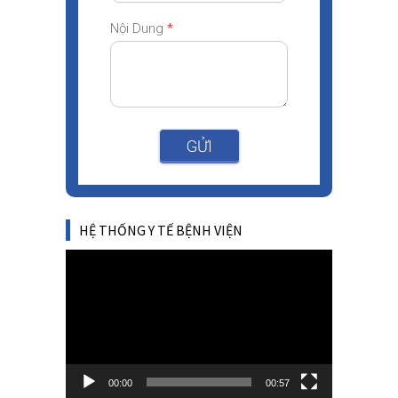
Nội Dung
*
GỬI
HỆ THỐNG Y TẾ BỆNH VIỆN
Video
Player
00:00
00:57