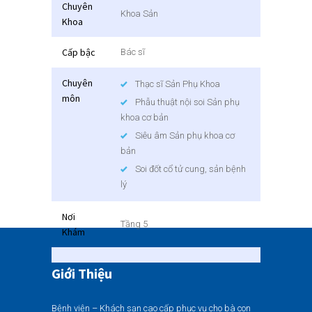
Chuyên
Khoa Sản
Khoa
Cấp bậc
Bác sĩ
Chuyên
Thạc sĩ Sản Phụ Khoa
môn
Phẫu thuật nội soi Sản phụ
khoa cơ bản
Siêu âm Sản phụ khoa cơ
bản
Soi đốt cổ tử cung, sản bệnh
lý
Nơi
Tầng 5
Khám
Giới Thiệu
Bệnh viện – Khách sạn cao cấp phục vụ cho bà con