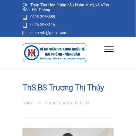
Thôn Tân Hòa (chân cầu Nhân Mục),xã Vĩnh
Bảo, Hải Phòng
0225-3958888
0225-3958115
cskh.vih@gmail.com
ThS.BS Trương Thị Thủy
HOME
THS.BS TRƯƠNG THỊ THỦY