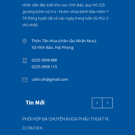
nhân dân đặc biệt khu vực Vĩnh Bảo, quy mô 225
giường bệnh nội trú - khám chữa bệnh Bảo Hiểm Y
Tế thông tuyến tất cả các ngày trong tuần (từ thứ 2 -
chủ nhật)
Thôn Tân Hòa (chân cầu Nhân Mục),
Xã Vĩnh Bảo, Hải Phòng
0225-3958 888
0225-3958 115
cskh.vih@gmail.com
Tin Mới
PHỐI HỢP ĐA CHUYÊN KHOA PHẪU THUẬT NỘI SOI “2 TRONG 1” THÀNH CÔNG CHO BỆNH NHÂN 69 TUỔI MẮC ĐỒNG THỜI HAI BỆNH LÝ NẶNG
22/06/2026