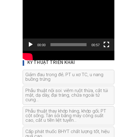
Video
Player
00:00
00:57
KỸ THUẬT TRIỂN KHAI
Giảm đau trong đẻ; PT u xơ TC, u nang
buồng trứng
Phẫu thuật nội soi: viêm ruột thừa, cắt túi
mật, dạ dày, đại tràng, chửa ngoài tử
cung…
Phẫu thuật thay khớp háng, khớp gối; PT
cột sống; Tán sỏi bằng máy công suất
cao, cắt u tiền liệt tuyến…
Cấp phát thuốc BHYT chất lượng tốt, hiệu
quả cao