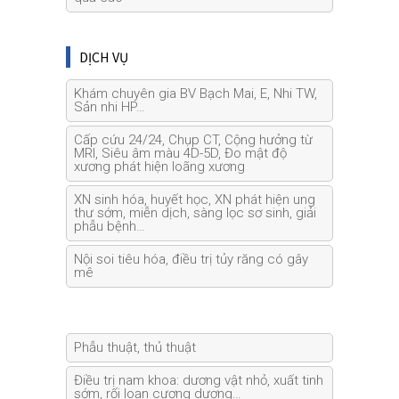
DỊCH VỤ
Khám chuyên gia BV Bạch Mai, E, Nhi TW,
Sản nhi HP…
Cấp cứu 24/24, Chụp CT, Cộng hưởng từ
MRI, Siêu âm màu 4D-5D, Đo mật độ
xương phát hiện loãng xương
XN sinh hóa, huyết học, XN phát hiện ung
thư sớm, miễn dịch, sàng lọc sơ sinh, giải
phẫu bệnh…
Nội soi tiêu hóa, điều trị tủy răng có gây
mê
Phẫu thuật, thủ thuật
Điều trị nam khoa: dương vật nhỏ, xuất tinh
sớm, rối loạn cương dương…