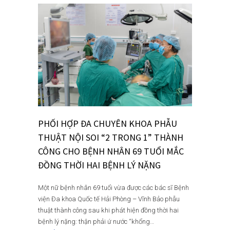
PHỐI HỢP ĐA CHUYÊN KHOA PHẪU
THUẬT NỘI SOI “2 TRONG 1” THÀNH
CÔNG CHO BỆNH NHÂN 69 TUỔI MẮC
ĐỒNG THỜI HAI BỆNH LÝ NẶNG
Một nữ bệnh nhân 69 tuổi vừa được các bác sĩ Bệnh
viện Đa khoa Quốc tế Hải Phòng – Vĩnh Bảo phẫu
thuật thành công sau khi phát hiện đồng thời hai
bệnh lý nặng: thận phải ứ nước “khổng…