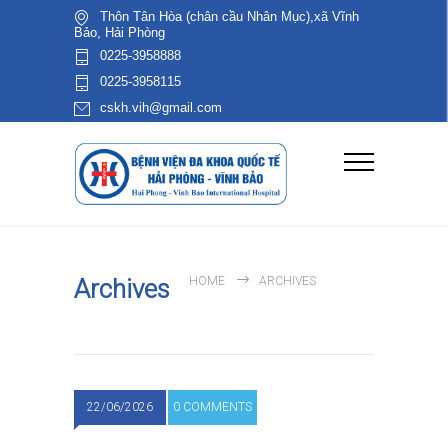
Thôn Tân Hòa (chân cầu Nhân Mục),xã Vĩnh
Bảo, Hải Phòng
0225-3958888
0225-3958115
cskh.vih@gmail.com
Archives
HOME
ARCHIVES
22/06/2026
0 COMMENTS