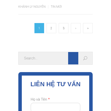
KHÁNH LY NGUYỄN
TIN MỚI
1
2
3
›
»
LIÊN HỆ TƯ VẤN
Họ và Tên
*