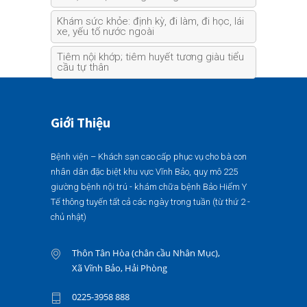
Khám sức khỏe: định kỳ, đi làm, đi học, lái
xe, yếu tố nước ngoài
Tiêm nội khớp; tiêm huyết tương giàu tiểu
cầu tự thân
Giới Thiệu
Bệnh viện – Khách sạn cao cấp phục vụ cho bà con
nhân dân đặc biệt khu vực Vĩnh Bảo, quy mô 225
giường bệnh nội trú - khám chữa bệnh Bảo Hiểm Y
Tế thông tuyến tất cả các ngày trong tuần (từ thứ 2 -
chủ nhật)
Thôn Tân Hòa (chân cầu Nhân Mục),
Xã Vĩnh Bảo, Hải Phòng
0225-3958 888