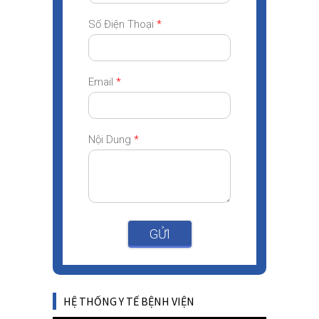
Số Điện Thoại
*
Email
*
Nội Dung
*
GỬI
HỆ THỐNG Y TẾ BỆNH VIỆN