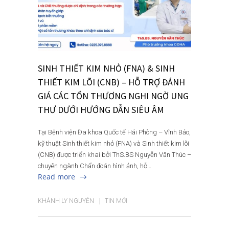
SINH THIẾT KIM NHỎ (FNA) & SINH
THIẾT KIM LÕI (CNB) – HỖ TRỢ ĐÁNH
GIÁ CÁC TỔN THƯƠNG NGHI NGỜ UNG
THƯ DƯỚI HƯỚNG DẪN SIÊU ÂM
Tại Bệnh viện Đa khoa Quốc tế Hải Phòng – Vĩnh Bảo,
kỹ thuật Sinh thiết kim nhỏ (FNA) và Sinh thiết kim lõi
(CNB) được triển khai bởi ThS.BS Nguyễn Văn Thúc –
chuyên ngành Chẩn đoán hình ảnh, hỗ…
Read more
KHÁNH LY NGUYỄN
TIN MỚI