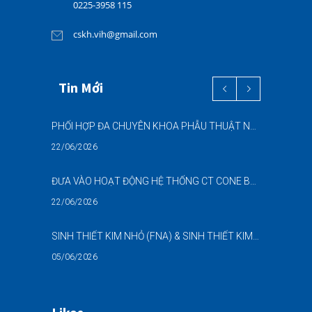
0225-3958 115
cskh.vih@gmail.com
Tin Mới
PHỐI HỢP ĐA CHUYÊN KHOA PHẪU THUẬT NỘI SOI “2 TRONG 1” THÀNH CÔNG CHO BỆNH NHÂN 69 TUỔI MẮC ĐỒNG THỜI HAI BỆNH LÝ NẶNG
22/06/2026
ĐƯA VÀO HOẠT ĐỘNG HỆ THỐNG CT CONE BEAM (CBCT) 3D THẾ HỆ MỚI – NÂNG CAO CHẤT LƯỢNG CHẨN ĐOÁN RĂNG HÀM MẶT
22/06/2026
SINH THIẾT KIM NHỎ (FNA) & SINH THIẾT KIM LÕI (CNB) – HỖ TRỢ ĐÁNH GIÁ CÁC TỔN THƯƠNG NGHI NGỜ UNG THƯ DƯỚI HƯỚNG DẪN SIÊU ÂM
05/06/2026
DANH SÁCH NGƯỜI THỰC HÀNH CHỨC DANH HỘ SINH (NGUYỄN NGỌC MAI)-BẢN SỐ 02 NĂM 2026-BVĐKQTHPVB