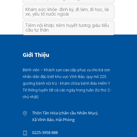
Khám sức khỏe: định kỳ, đi làm, đi học, lái
xe, yếu tố nước ngoài
Tiêm nội khớp; tiêm huyết tương giàu tiểu
cầu tự thân
Giới Thiệu
Bệnh viện – Khách sạn cao cấp phục vụ cho bà con
nhân dân đặc biệt khu vực Vĩnh Bảo, quy mô 225
giường bệnh nội trú - khám chữa bệnh Bảo Hiểm Y
Tế thông tuyến tất cả các ngày trong tuần (từ thứ 2 -
chủ nhật)
Thôn Tân Hòa (chân cầu Nhân Mục),
Xã Vĩnh Bảo, Hải Phòng
0225-3958 888