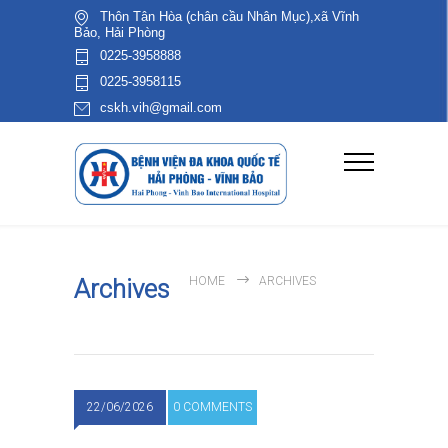
Thôn Tân Hòa (chân cầu Nhân Mục),xã Vĩnh
Bảo, Hải Phòng
0225-3958888
0225-3958115
cskh.vih@gmail.com
Archives
HOME
ARCHIVES
22/06/2026
0 COMMENTS