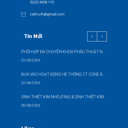
0225-3958 115
cskh.vih@gmail.com
Tin Mới
PHỐI HỢP ĐA CHUYÊN KHOA PHẪU THUẬT NỘI SOI “2 TRONG 1” THÀNH CÔNG CHO BỆNH NHÂN 69 TUỔI MẮC ĐỒNG THỜI HAI BỆNH LÝ NẶNG
22/06/2026
ĐƯA VÀO HOẠT ĐỘNG HỆ THỐNG CT CONE BEAM (CBCT) 3D THẾ HỆ MỚI – NÂNG CAO CHẤT LƯỢNG CHẨN ĐOÁN RĂNG HÀM MẶT
22/06/2026
SINH THIẾT KIM NHỎ (FNA) & SINH THIẾT KIM LÕI (CNB) – HỖ TRỢ ĐÁNH GIÁ CÁC TỔN THƯƠNG NGHI NGỜ UNG THƯ DƯỚI HƯỚNG DẪN SIÊU ÂM
05/06/2026
DANH SÁCH NGƯỜI THỰC HÀNH CHỨC DANH HỘ SINH (NGUYỄN NGỌC MAI)-BẢN SỐ 02 NĂM 2026-BVĐKQTHPVB