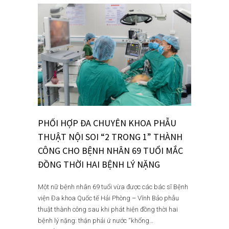
PHỐI HỢP ĐA CHUYÊN KHOA PHẪU
THUẬT NỘI SOI “2 TRONG 1” THÀNH
CÔNG CHO BỆNH NHÂN 69 TUỔI MẮC
ĐỒNG THỜI HAI BỆNH LÝ NẶNG
Một nữ bệnh nhân 69 tuổi vừa được các bác sĩ Bệnh
viện Đa khoa Quốc tế Hải Phòng – Vĩnh Bảo phẫu
thuật thành công sau khi phát hiện đồng thời hai
bệnh lý nặng: thận phải ứ nước “khổng…