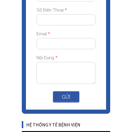
Số Điện Thoại
*
Email
*
Nội Dung
*
GỬI
HỆ THỐNG Y TẾ BỆNH VIỆN