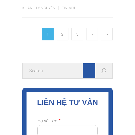
KHÁNH LY NGUYỄN
TIN MỚI
1
2
3
›
»
LIÊN HỆ TƯ VẤN
Họ và Tên
*