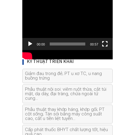
Video
Player
00:00
00:57
KỸ THUẬT TRIỂN KHAI
Giảm đau trong đẻ; PT u xơ TC, u nang
buồng trứng
Phẫu thuật nội soi: viêm ruột thừa, cắt túi
mật, dạ dày, đại tràng, chửa ngoài tử
cung…
Phẫu thuật thay khớp háng, khớp gối; PT
cột sống; Tán sỏi bằng máy công suất
cao, cắt u tiền liệt tuyến…
Cấp phát thuốc BHYT chất lượng tốt, hiệu
quả cao