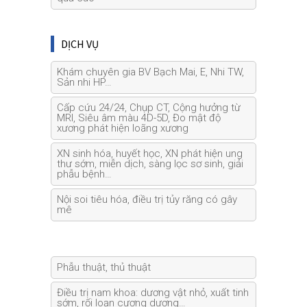
DỊCH VỤ
Khám chuyên gia BV Bạch Mai, E, Nhi TW,
Sản nhi HP…
Cấp cứu 24/24, Chụp CT, Cộng hưởng từ
MRI, Siêu âm màu 4D-5D, Đo mật độ
xương phát hiện loãng xương
XN sinh hóa, huyết học, XN phát hiện ung
thư sớm, miễn dịch, sàng lọc sơ sinh, giải
phẫu bệnh…
Nội soi tiêu hóa, điều trị tủy răng có gây
mê
Phẫu thuật, thủ thuật
Điều trị nam khoa: dương vật nhỏ, xuất tinh
sớm, rối loạn cương dương…