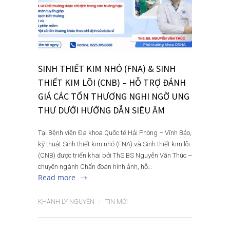
SINH THIẾT KIM NHỎ (FNA) & SINH
THIẾT KIM LÕI (CNB) – HỖ TRỢ ĐÁNH
GIÁ CÁC TỔN THƯƠNG NGHI NGỜ UNG
THƯ DƯỚI HƯỚNG DẪN SIÊU ÂM
Tại Bệnh viện Đa khoa Quốc tế Hải Phòng – Vĩnh Bảo,
kỹ thuật Sinh thiết kim nhỏ (FNA) và Sinh thiết kim lõi
(CNB) được triển khai bởi ThS.BS Nguyễn Văn Thúc –
chuyên ngành Chẩn đoán hình ảnh, hỗ…
Read more
KHÁNH LY NGUYỄN
TIN MỚI