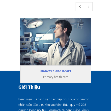
Diabetes and heart
Primary health care
Giới Thiệu
Bệnh viện – Khách sạn cao cấp phục vụ cho bà con
nhân dân đặc biệt khu vực Vĩnh Bảo, quy mô 225
giường bệnh nội trú - khám chữa bệnh Bảo Hiểm Y