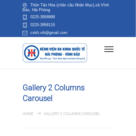
Thôn Tân Hòa (chân cầu Nhân Mục),xã Vĩnh
Bảo, Hải Phòng
0225-3958888
0225-3958115
cskh.vih@gmail.com
Gallery 2 Columns
Carousel
HOME
GALLERY 2 COLUMNS CAROUSEL