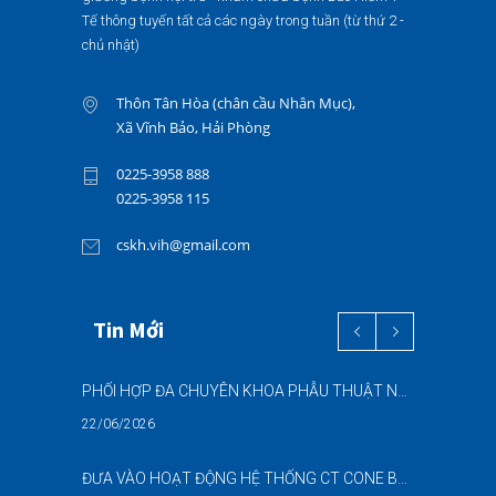
Tế thông tuyến tất cả các ngày trong tuần (từ thứ 2 -
chủ nhật)
Thôn Tân Hòa (chân cầu Nhân Mục),
Xã Vĩnh Bảo, Hải Phòng
0225-3958 888
0225-3958 115
cskh.vih@gmail.com
Tin Mới
PHỐI HỢP ĐA CHUYÊN KHOA PHẪU THUẬT NỘI SOI “2 TRONG 1” THÀNH CÔNG CHO BỆNH NHÂN 69 TUỔI MẮC ĐỒNG THỜI HAI BỆNH LÝ NẶNG
22/06/2026
ĐƯA VÀO HOẠT ĐỘNG HỆ THỐNG CT CONE BEAM (CBCT) 3D THẾ HỆ MỚI – NÂNG CAO CHẤT LƯỢNG CHẨN ĐOÁN RĂNG HÀM MẶT