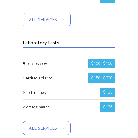
ALL SERVICES
Laboratory Tests
$100 - $150
Bronchoscopy
$150 - $200
Cardiac ablation
$135
Sport injuries
$135
Women’s health
ALL SERVICES