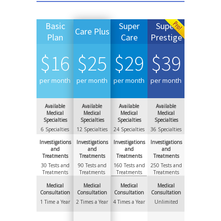
Basic
Super
Super
Care Plus
Plan
Care
Prestige
$
16
$
25
$
29
$
39
per month
per month
per month
per month
Available
Available
Available
Available
Medical
Medical
Medical
Medical
Specialties
Specialties
Specialties
Specialties
6 Specialties
12 Specialties
24 Specialties
36 Specialties
Investigations
Investigations
Investigations
Investigations
and
and
and
and
Treatments
Treatments
Treatments
Treatments
30 Tests and
90 Tests and
160 Tests and
250 Tests and
Treatments
Treatments
Treatments
Treatments
Medical
Medical
Medical
Medical
Consultation
Consultation
Consultation
Consultation
1 Time a Year
2 Times a Year
4 Times a Year
Unlimited