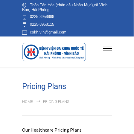
Thôn Tân Hòa (chân cầu Nhân Mục),xã Vĩnh
Bảo, Hải Phòng
0225-3958888
0225-3958115
cskh.vih@gmail.com
Pricing Plans
HOME
PRICING PLANS
Our Healthcare Pricing Plans