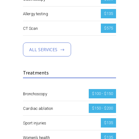
$135
Allergy testing
$575
CT Scan
ALL SERVICES
Treatments
$100 - $150
Bronchoscopy
$150 - $200
Cardiac ablation
$135
Sport injuries
$135
Women’s health