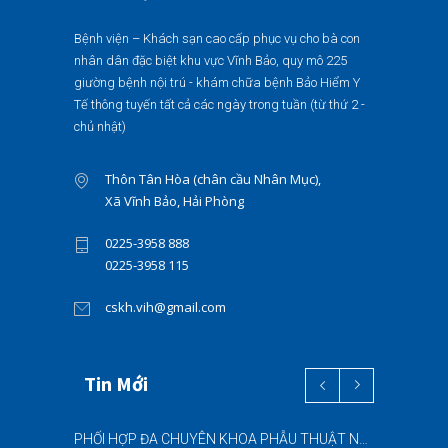
Bệnh viện – Khách sạn cao cấp phục vụ cho bà con
nhân dân đặc biệt khu vực Vĩnh Bảo, quy mô 225
giường bệnh nội trú - khám chữa bệnh Bảo Hiểm Y
Tế thông tuyến tất cả các ngày trong tuần (từ thứ 2 -
chủ nhật)
Thôn Tân Hòa (chân cầu Nhân Mục),
Xã Vĩnh Bảo, Hải Phòng
0225-3958 888
0225-3958 115
cskh.vih@gmail.com
Tin Mới
PHỐI HỢP ĐA CHUYÊN KHOA PHẪU THUẬT NỘI SOI “2 TRONG 1” THÀNH CÔNG CHO BỆNH NHÂN 69 TUỔI MẮC ĐỒNG THỜI HAI BỆNH LÝ NẶNG