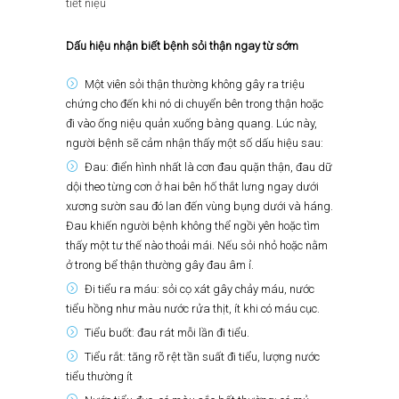
tiết niệu
Dấu hiệu nhận biết bệnh sỏi thận ngay từ sớm
Một viên sỏi thận thường không gây ra triệu
chứng cho đến khi nó di chuyển bên trong thận hoặc
đi vào ống niệu quản xuống bàng quang. Lúc này,
người bệnh sẽ cảm nhận thấy một số dấu hiệu sau:
Đau: điển hình nhất là cơn đau quặn thận, đau dữ
dội theo từng cơn ở hai bên hố thắt lưng ngay dưới
xương sườn sau đó lan đến vùng bụng dưới và háng.
Đau khiến người bệnh không thể ngồi yên hoặc tìm
thấy một tư thế nào thoải mái. Nếu sỏi nhỏ hoặc nằm
ở trong bể thận thường gây đau âm ỉ.
Đi tiểu ra máu: sỏi cọ xát gây chảy máu, nước
tiểu hồng như màu nước rửa thịt, ít khi có máu cục.
Tiểu buốt: đau rát mỗi lần đi tiểu.
Tiểu rắt: tăng rõ rệt tần suất đi tiểu, lượng nước
tiểu thường ít