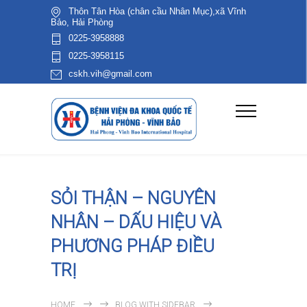
Thôn Tân Hòa (chân cầu Nhân Mục),xã Vĩnh
Bảo, Hải Phòng
0225-3958888
0225-3958115
cskh.vih@gmail.com
SỎI THẬN – NGUYÊN
NHÂN – DẤU HIỆU VÀ
PHƯƠNG PHÁP ĐIỀU
TRỊ
HOME
BLOG WITH SIDEBAR