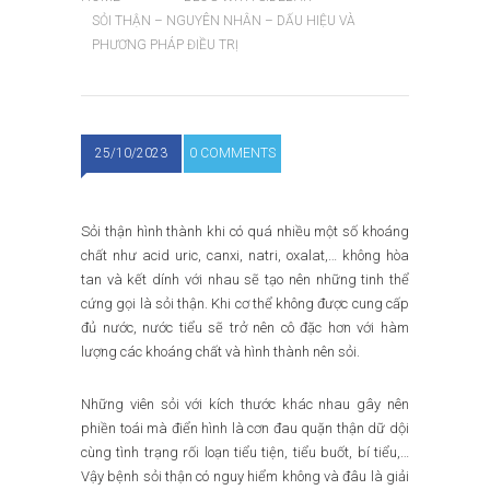
SỎI THẬN – NGUYÊN NHÂN – DẤU HIỆU VÀ
PHƯƠNG PHÁP ĐIỀU TRỊ
25/10/2023
0 COMMENTS
Sỏi thận hình thành khi có quá nhiều một số khoáng
chất như acid uric, canxi, natri, oxalat,… không hòa
tan và kết dính với nhau sẽ tạo nên những tinh thể
cứng gọi là sỏi thận. Khi cơ thể không được cung cấp
đủ nước, nước tiểu sẽ trở nên cô đặc hơn với hàm
lượng các khoáng chất và hình thành nên sỏi.
Những viên sỏi với kích thước khác nhau gây nên
phiền toái mà điển hình là cơn đau quặn thận dữ dội
cùng tình trạng rối loạn tiểu tiện, tiểu buốt, bí tiểu,…
Vậy bệnh sỏi thận có nguy hiểm không và đâu là giải