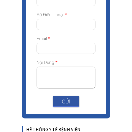
Số Điện Thoại
*
Email
*
Nội Dung
*
GỬI
HỆ THỐNG Y TẾ BỆNH VIỆN