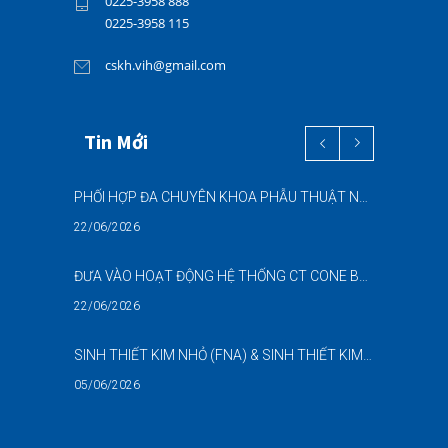
0225-3958 888
0225-3958 115
cskh.vih@gmail.com
Tin Mới
PHỐI HỢP ĐA CHUYÊN KHOA PHẪU THUẬT NỘI SOI “2 TRONG 1” THÀNH CÔNG CHO BỆNH NHÂN 69 TUỔI MẮC ĐỒNG THỜI HAI BỆNH LÝ NẶNG
22/06/2026
ĐƯA VÀO HOẠT ĐỘNG HỆ THỐNG CT CONE BEAM (CBCT) 3D THẾ HỆ MỚI – NÂNG CAO CHẤT LƯỢNG CHẨN ĐOÁN RĂNG HÀM MẶT
22/06/2026
SINH THIẾT KIM NHỎ (FNA) & SINH THIẾT KIM LÕI (CNB) – HỖ TRỢ ĐÁNH GIÁ CÁC TỔN THƯƠNG NGHI NGỜ UNG THƯ DƯỚI HƯỚNG DẪN SIÊU ÂM
05/06/2026
DANH SÁCH NGƯỜI THỰC HÀNH CHỨC DANH HỘ SINH (NGUYỄN NGỌC MAI)-BẢN SỐ 02 NĂM 2026-BVĐKQTHPVB