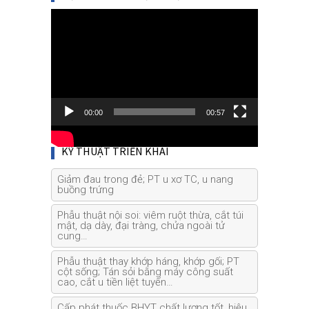
Video
Player
00:00
00:57
KỸ THUẬT TRIỂN KHAI
Giảm đau trong đẻ; PT u xơ TC, u nang
buồng trứng
Phẫu thuật nội soi: viêm ruột thừa, cắt túi
mật, dạ dày, đại tràng, chửa ngoài tử
cung…
Phẫu thuật thay khớp háng, khớp gối; PT
cột sống; Tán sỏi bằng máy công suất
cao, cắt u tiền liệt tuyến…
Cấp phát thuốc BHYT chất lượng tốt, hiệu