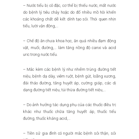
– Nước tiểu bị cô đặc, cơ thể bị thiếu nước, mất nước
do bệnh lý tiêu chảy hoặc do đổ nhiều mồ hôi khiến
các khoáng chất dễ kết dính tạo sỏi. Thói quen nhịn
tiểu, lười vận động,…
– Chế độ ăn chưa khoa học, ăn quá nhiều đạm động
vật, muối, đường,… làm tăng nồng độ canxi và acid
uric trong nước tiểu.
– Mắc kèm các bệnh lý như nhiễm trùng đường tiết
niệu, bệnh dạ dày, viêm ruột, bệnh gút, loãng xương,
đái tháo đường, tăng huyết áp, cường giáp, các dị
dạng đường tiết niệu, túi thừa đường tiết niệu,…
– Do ảnh hưởng tác dụng phụ của các thuốc điều trị
khác như thuốc chữa tăng huyết áp, thuốc tiểu
đường, thuốc kháng acid,…
– Tiền sử gia đình có người mắc bệnh sỏi thận, sỏi