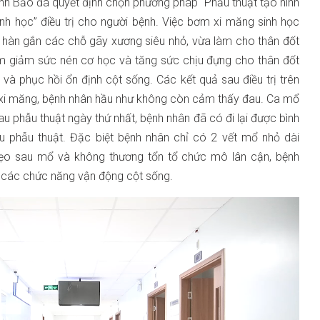
nh Bảo đã quyết định chọn phương pháp “Phẫu thuật tạo hình
h học” điều trị cho người bệnh. Việc bơm xi măng sinh học
 hàn gắn các chỗ gãy xương siêu nhỏ, vừa làm cho thân đốt
àm giảm sức nén cơ học và tăng sức chịu đựng cho thân đốt
và phục hồi ổn định cột sống. Các kết quả sau điều trị trên
m xi măng, bệnh nhân hầu như không còn cảm thấy đau. Ca mổ
au phẫu thuật ngày thứ nhất, bệnh nhân đã có đi lại được bình
au phẫu thuật. Đặc biệt bệnh nhân chỉ có 2 vết mổ nhỏ dài
ẹo sau mổ và không thương tổn tổ chức mô lân cận, bệnh
 các chức năng vận động cột sống.