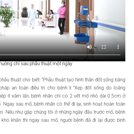
 thường chỉ sau phẫu thuật một ngày
hẫu thuật cho biết: “Phẫu thuật tạo hình thân đốt sống bằng
háp an toàn điều trị cho bệnh lí “Xẹp đốt sống do loãng
iệp ít xâm lấn, bệnh nhân chỉ có 2 vết mổ nhỏ dài 0.5cm ở
 Ngay sau mổ, bệnh nhân có thể đi lại, sinh hoạt hoàn toàn
u trị. Nếu như gặp chúng tôi ở những ngày đầu trước mổ, bệnh
 khó khăn thì ngay sau mổ, người bệnh đã đi lại được bình