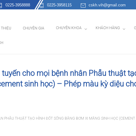
0225-3958888
0225-3958115
cskh.vih@gmail.com
CHUYÊN KHOA
KHÁCH HÀNG
G
I THIỆU
CHUYÊN GIA
CH
 tuyến cho mọi bệnh nhân Phẫu thuật tạ
cement sinh học) – Phép màu kỳ diệu ch
ÂN PHẪU THUẬT TẠO HÌNH ĐỐT SỐNG BẰNG BƠM XI MĂNG SINH HỌC (CEMENT 