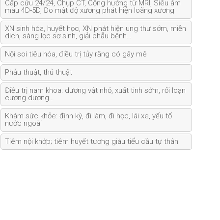
Cấp cứu 24/24, Chụp CT, Cộng hưởng từ MRI, Siêu âm
màu 4D-5D, Đo mật độ xương phát hiện loãng xương
XN sinh hóa, huyết học, XN phát hiện ung thư sớm, miễn
dịch, sàng lọc sơ sinh, giải phẫu bệnh…
Nội soi tiêu hóa, điều trị tủy răng có gây mê
Phẫu thuật, thủ thuật
Điều trị nam khoa: dương vật nhỏ, xuất tinh sớm, rối loạn
cương dương…
Khám sức khỏe: định kỳ, đi làm, đi học, lái xe, yếu tố
nước ngoài
Tiêm nội khớp; tiêm huyết tương giàu tiểu cầu tự thân