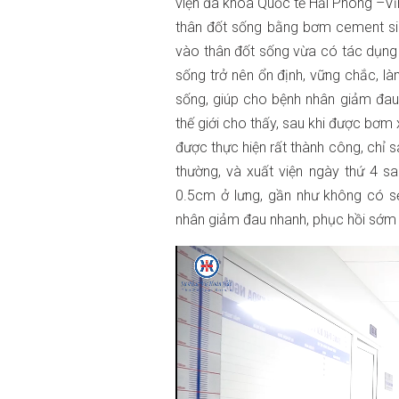
viện đa khoa Quốc tế Hải Phòng –Vĩ
thân đốt sống bằng bơm cement sin
vào thân đốt sống vừa có tác dụng
sống trở nên ổn định, vững chắc, l
sống, giúp cho bệnh nhân giảm đau 
thế giới cho thấy, sau khi được bơ
được thực hiện rất thành công, chỉ s
thường, và xuất viện ngày thứ 4 s
0.5cm ở lưng, gần như không có s
nhân giảm đau nhanh, phục hồi sớm