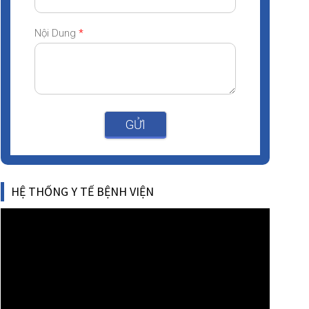
Nội Dung
*
GỬI
HỆ THỐNG Y TẾ BỆNH VIỆN
Video
Player