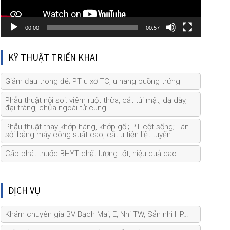
00:00
00:57
KỸ THUẬT TRIỂN KHAI
Giảm đau trong đẻ; PT u xơ TC, u nang buồng trứng
Phẫu thuật nội soi: viêm ruột thừa, cắt túi mật, dạ dày,
đại tràng, chửa ngoài tử cung…
Phẫu thuật thay khớp háng, khớp gối; PT cột sống; Tán
sỏi bằng máy công suất cao, cắt u tiền liệt tuyến…
Cấp phát thuốc BHYT chất lượng tốt, hiệu quả cao
DỊCH VỤ
Khám chuyên gia BV Bạch Mai, E, Nhi TW, Sản nhi HP…