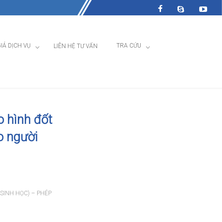
IÁ DỊCH VỤ
TRA CỨU
LIÊN HỆ TƯ VẤN
o hình đốt
o người
SINH HỌC) – PHÉP