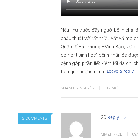
Nếu như trước đây người bệnh phải đ
phẫu thuật với rất nhiều vất vả mà ch
Quốc tế Hải Phòng –Vĩnh Bảo, với p
cement sinh học” bệnh nhân đã được
bệnh góp phần tiết kiệm tối đa chi 
Leave a reply
trên quê hương mình.
KHÁNH LY NGUYỄN
TIN MỚI
20
Reply
2 COMMENTS
MMZHRRDB
09