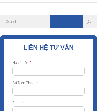
LIÊN HỆ TƯ VẤN
Họ và Tên
*
Số Điện Thoại
*
Email
*