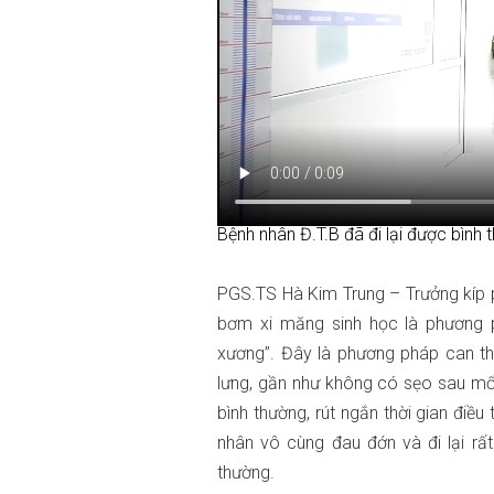
Bệnh nhân Đ.T.B đã đi lại được bình
PGS.TS Hà Kim Trung – Trưởng kíp p
bơm xi măng sinh học là phương p
xương”. Đây là phương pháp can th
lưng, gần như không có sẹo sau mổ.
bình thường, rút ngắn thời gian điề
nhân vô cùng đau đớn và đi lại rất
thường.