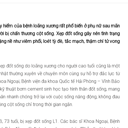
y hiểm của bệnh loãng xương rất phổ biến ở phụ nữ sau mãn
ời bị chấn thương cột sống. Xẹp đốt sống gây nên tình trạng
ng nề như viêm phổi, loét tỳ đè, tắc mạch, thậm chí tử vong
 xẹp đốt sống do loãng xương cho người cao tuổi cũng là một
 nhật thường xuyên về chuyên môn cùng sự hỗ trợ đắc lực từ
 Khoa Ngoại, Bệnh viện đa khoa Quốc tế Hải Phòng – Vĩnh Bảo
c kỹ thuật bơm cement sinh học tạo hình thân đốt sống, mang
 nhân nhanh chóng trở lại với cuộc sống năng động, không đau
g cột sống chỉ trong thời gian ngắn.
, 73 tuổi, bị xẹp đốt sống L1. Các bác sĩ Khoa Ngoại, Bệnh