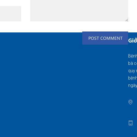
Giớ
Bệnh
bà c
quy 
bệnh
ngày