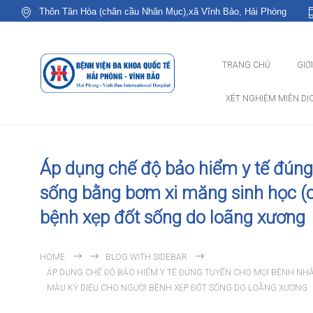
Thôn Tân Hòa (chân cầu Nhân Mục),xã Vĩnh Bảo, Hải Phòng
TRANG CHỦ
GIỚ
XÉT NGHIỆM MIỄN DỊ
Áp dụng chế độ bảo hiểm y tế đúng
sống bằng bơm xi măng sinh học (
bệnh xẹp đốt sống do loãng xương
HOME
BLOG WITH SIDEBAR
ÁP DỤNG CHẾ ĐỘ BẢO HIỂM Y TẾ ĐÚNG TUYẾN CHO MỌI BỆNH NH
MÀU KỲ DIỆU CHO NGƯỜI BỆNH XẸP ĐỐT SỐNG DO LOÃNG XƯƠNG