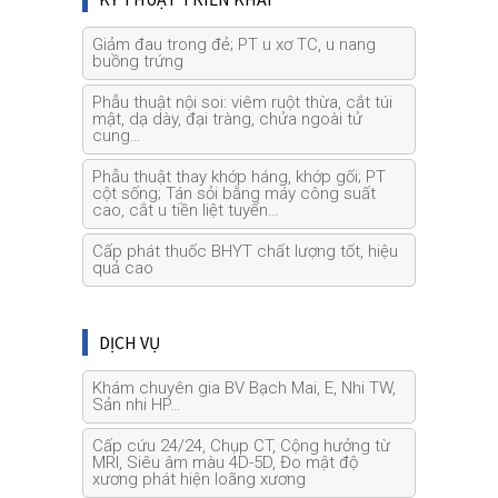
Giảm đau trong đẻ; PT u xơ TC, u nang
buồng trứng
Phẫu thuật nội soi: viêm ruột thừa, cắt túi
mật, dạ dày, đại tràng, chửa ngoài tử
cung…
Phẫu thuật thay khớp háng, khớp gối; PT
cột sống; Tán sỏi bằng máy công suất
cao, cắt u tiền liệt tuyến…
Cấp phát thuốc BHYT chất lượng tốt, hiệu
quả cao
DỊCH VỤ
Khám chuyên gia BV Bạch Mai, E, Nhi TW,
Sản nhi HP…
Cấp cứu 24/24, Chụp CT, Cộng hưởng từ
MRI, Siêu âm màu 4D-5D, Đo mật độ
xương phát hiện loãng xương