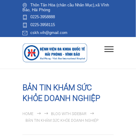
Thôn Tân Hòa (chân cầu Nhân Mục),xã Vĩnh
Bảo, Hải Phòng
0225-3958888
0225-3958115
cskh.vih@gmail.com
BẢN TIN KHÁM SỨC
KHỎE DOANH NGHIỆP
HOME
BLOG WITH SIDEBAR
BẢN TIN KHÁM SỨC KHỎE DOANH NGHIỆP