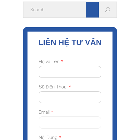
LIÊN HỆ TƯ VẤN
Họ và Tên
*
Số Điện Thoại
*
Email
*
Nội Dung
*