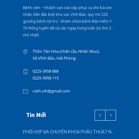
Bệnh viện – Khách sạn cao cấp phục vụ cho bà con
nhân dân đặc biệt khu vực Vĩnh Bảo, quy mô 225
giường bệnh nội trú - khám chữa bệnh Bảo Hiểm Y
Tế thông tuyến tất cả các ngày trong tuần (từ thứ 2 -
chủ nhật)
Thôn Tân Hòa (chân cầu Nhân Mục),
Xã Vĩnh Bảo, Hải Phòng
0225-3958 888
0225-3958 115
cskh.vih@gmail.com
Tin Mới
PHỐI HỢP ĐA CHUYÊN KHOA PHẪU THUẬT NỘI SOI “2 TRONG 1” THÀNH CÔNG CHO BỆNH NHÂN 69 TUỔI MẮC ĐỒNG THỜI HAI BỆNH LÝ NẶNG