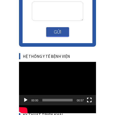
GỬI
HỆ THỐNG Y TẾ BỆNH VIỆN
Video
Player
00:00
00:57
KỸ THUẬT TRIỂN KHAI