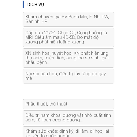
DỊCH VỤ
Khám chuyên gia BV Bạch Mai, E, Nhi TW,
Sản nhi HP…
Cấp cứu 24/24, Chụp CT, Cộng hưởng từ
MRI, Siêu âm màu 4D-5D, Đo mật độ
xương phát hiện loãng xương
XN sinh hóa, huyết học, XN phát hiện ung
thư sớm, miễn dịch, sàng lọc sơ sinh, giải
phẫu bệnh…
Nội soi tiêu hóa, điều trị tủy răng có gây
mê
Phẫu thuật, thủ thuật
Điều trị nam khoa: dương vật nhỏ, xuất tinh
sớm, rối loạn cương dương…
Khám sức khỏe: định kỳ, đi làm, đi học, lái
xe, yếu tố nước ngoài