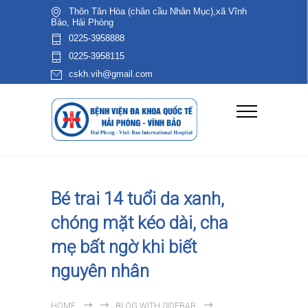
Thôn Tân Hòa (chân cầu Nhân Mục),xã Vĩnh
Bảo, Hải Phòng
0225-3958888
0225-3958115
cskh.vih@gmail.com
Bé trai 14 tuổi da xanh,
chóng mặt kéo dài, cha
mẹ bất ngờ khi biết
nguyên nhân
HOME
BLOG WITH SIDEBAR