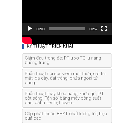
00:00
00:57
KỸ THUẬT TRIỂN KHAI
Giảm đau trong đẻ; PT u xơ TC, u nang
buồng trứng
Phẫu thuật nội soi: viêm ruột thừa, cắt túi
mật, dạ dày, đại tràng, chửa ngoài tử
cung…
Phẫu thuật thay khớp háng, khớp gối; PT
cột sống; Tán sỏi bằng máy công suất
cao, cắt u tiền liệt tuyến…
Cấp phát thuốc BHYT chất lượng tốt, hiệu
quả cao