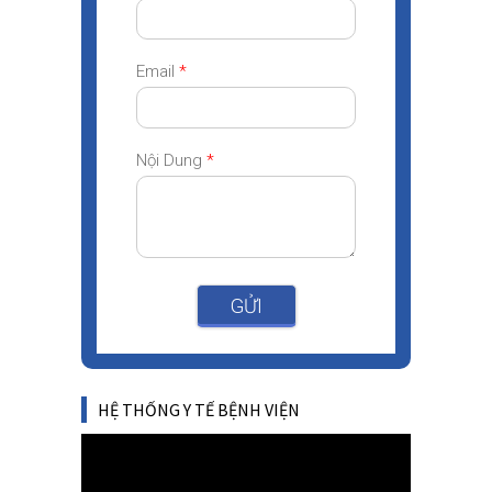
Email
*
Nội Dung
*
GỬI
HỆ THỐNG Y TẾ BỆNH VIỆN
Video
Player