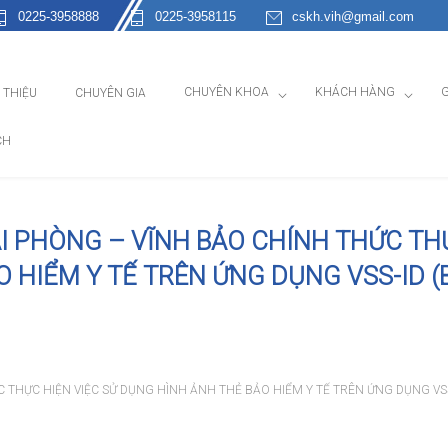
0225-3958888
0225-3958115
cskh.vih@gmail.com
CHUYÊN KHOA
KHÁCH HÀNG
G
I THIỆU
CHUYÊN GIA
CH
I PHÒNG – VĨNH BẢO CHÍNH THỨC TH
 HIỂM Y TẾ TRÊN ỨNG DỤNG VSS-ID (
 THỰC HIỆN VIỆC SỬ DỤNG HÌNH ẢNH THẺ BẢO HIỂM Y TẾ TRÊN ỨNG DỤNG VS