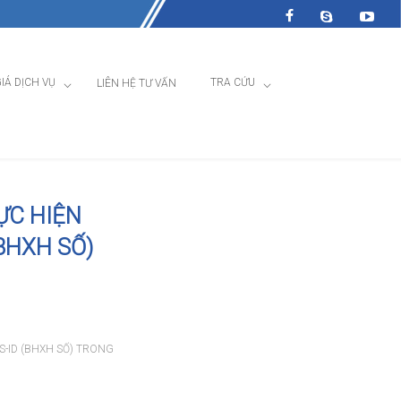
IÁ DỊCH VỤ
TRA CỨU
LIÊN HỆ TƯ VẤN
ỰC HIỆN
BHXH SỐ)
S-ID (BHXH SỐ) TRONG