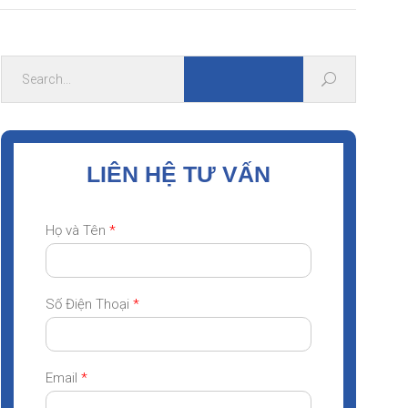
LIÊN HỆ TƯ VẤN
Họ và Tên
*
Số Điện Thoại
*
Email
*