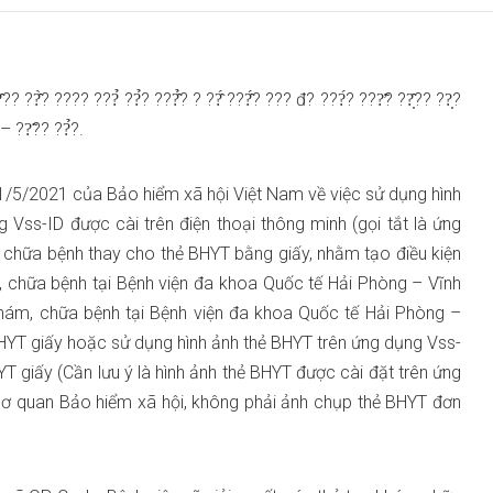
?̂?? ??̂̀? ???? ???̉ ??̉? ???̂̉? ? ??̂́ ???̂́? ??? đ? ???́? ???̛̃? ??̣̂?? ??̣?
 – ??̃?? ??̉?.
/5/2021 của Bảo hiểm xã hội Việt Nam về việc sử dụng hình
 Vss-ID được cài trên điện thoại thông minh (gọi tắt là ứng
 chữa bệnh thay cho thẻ BHYT bằng giấy, nhằm tạo điều kiện
m, chữa bệnh tại Bệnh viện đa khoa Quốc tế Hải Phòng – Vĩnh
hám, chữa bệnh tại Bệnh viện đa khoa Quốc tế Hải Phòng –
YT giấy hoặc sử dụng hình ảnh thẻ BHYT trên ứng dụng Vss-
YT giấy (Cần lưu ý là hình ảnh thẻ BHYT được cài đặt trên ứng
ơ quan Bảo hiểm xã hội, không phải ảnh chụp thẻ BHYT đơn