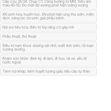
Cấp cứu 24/24, Chụp CT, Cộng hưởng từ MRI, Siêu âm
màu 4D-5D, Đo mật độ xương phát hiện loãng xương
XN sinh hóa, huyết học, XN phát hiện ung thư sớm, miễn
dịch, sàng lọc sơ sinh, giải phẫu bệnh…
Nội soi tiêu hóa, điều trị tủy răng có gây mê
Phẫu thuật, thủ thuật
Điều trị nam khoa: dương vật nhỏ, xuất tinh sớm, rối loạn
cương dương…
Khám sức khỏe: định kỳ, đi làm, đi học, lái xe, yếu tố
nước ngoài
Tiêm nội khớp; tiêm huyết tương giàu tiểu cầu tự thân