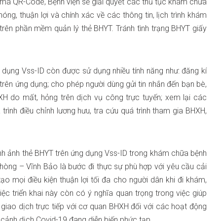
mã QR-Code, Bệnh viện sẽ giải quyết các thủ tục khám chữa
g, thuận lợi và chính xác về các thông tin, lịch trình khám
 trên phần mềm quản lý thẻ BHYT. Tránh tình trạng BHYT giấy
 dụng Vss-ID còn được sử dụng nhiều tính năng như: đăng kí
trên ứng dụng; cho phép người dùng gửi tin nhắn đến bạn bè,
XH do mất, hỏng trên dịch vụ công trực tuyến; xem lại các
 trình điều chỉnh lương hưu, tra cứu quá trình tham gia BHXH,
hình ảnh thẻ BHYT trên ứng dụng Vss-ID trong khám chữa bệnh
Phòng – Vĩnh Bảo là bước đi thực sự phù hợp với yêu cầu cải
ạo mọi điều kiện thuận lợi tối đa cho người dân khi đi khám,
việc triển khai này còn có ý nghĩa quan trọng trong việc giúp
i giao dịch trực tiếp với cơ quan BHXH đối với các hoạt động
i cảnh dịch Covid-19 đang diễn biến phức tạp.