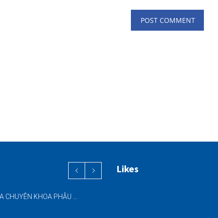
Likes
PHỐI HỢP ĐA CHUYÊN KHOA PHẪU THUẬT NỘI SOI “2 TRONG 1” THÀNH CÔNG CHO BỆNH NHÂN 69 TUỔI MẮC ĐỒNG THỜI HAI BỆNH LÝ NẶNG