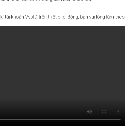
 tài khoản VssID trên thiết bị di động, bạn vui lòng làm theo