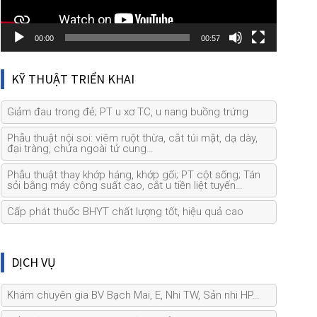
00:00
00:57
KỸ THUẬT TRIỂN KHAI
Giảm đau trong đẻ; PT u xơ TC, u nang buồng trứng
Phẫu thuật nội soi: viêm ruột thừa, cắt túi mật, dạ dày,
đại tràng, chửa ngoài tử cung…
Phẫu thuật thay khớp háng, khớp gối; PT cột sống; Tán
sỏi bằng máy công suất cao, cắt u tiền liệt tuyến…
Cấp phát thuốc BHYT chất lượng tốt, hiệu quả cao
DỊCH VỤ
Khám chuyên gia BV Bạch Mai, E, Nhi TW, Sản nhi HP…