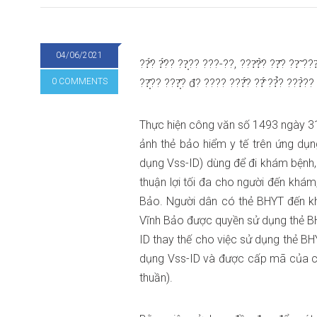
04/06/2021
??̛́? ?̛́?? ??̣?? ???-??, ???̛?̛̀? ??̂? ??̃ ??
0 COMMENTS
??̣̂?? ???̣̂? đ? ???? ???̂́? ??̂́ ??̉? ???̀??
Thực hiện công văn số 1493 ngày 31
ảnh thẻ bảo hiểm y tế trên ứng dụng
dụng Vss-ID) dùng để đi khám bệnh,
thuận lợi tối đa cho người đến khá
Bảo. Người dân có thẻ BHYT đến k
Vĩnh Bảo được quyền sử dụng thẻ BH
ID thay thế cho việc sử dụng thẻ BH
dụng Vss-ID và được cấp mã của c
thuần).