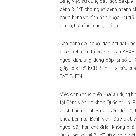
Bằng việc sử dụng đầu đọc để quét 
bệnh BHYT cho người bệnh nhanh chón
chữa bệnh và hình ảnh được lưu trữ
bị mờ, hư hỏng, quên, thất lạc.
Bên cạnh đó, người dân cài đặt ứng
giao dịch điện tử với cơ quan BHXH 
người dân; ứng dụng cấp lại sổ BH
giấy tờ khi đi KCB BHYT, tra cứu quá
BYT, BHTN…
Việc chính thức triển khai sử dụng 
tại Bệnh viện đa khoa Quốc tế Hải 
cách hành chính và chuyển đổi số, t
chữa bệnh tại Bệnh viện. Đặc biệt, 
người dân hạn chế đi lại, không phả
liên quan tới thẻ BHYT giấy trong bố