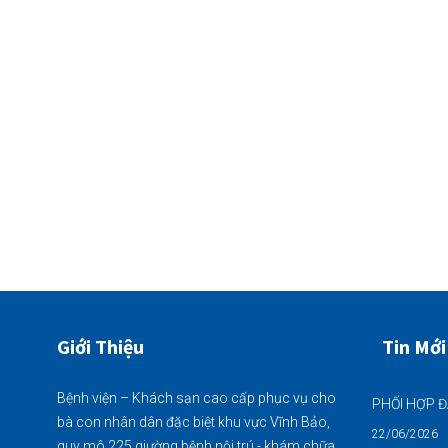
Giới Thiệu
Tin Mới
Bệnh viện – Khách sạn cao cấp phục vụ cho
bà con nhân dân đặc biệt khu vực Vĩnh Bảo,
22/06/2026
quy mô 225 giường bệnh nội trú - khám chữa