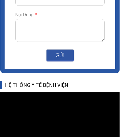
Nội Dung
*
GỬI
HỆ THỐNG Y TẾ BỆNH VIỆN
Video
Player