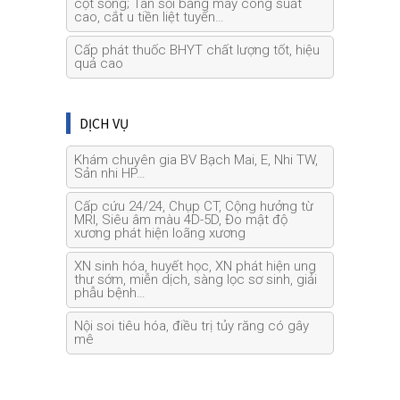
cột sống; Tán sỏi bằng máy công suất
cao, cắt u tiền liệt tuyến…
Cấp phát thuốc BHYT chất lượng tốt, hiệu
quả cao
DỊCH VỤ
Khám chuyên gia BV Bạch Mai, E, Nhi TW,
Sản nhi HP…
Cấp cứu 24/24, Chụp CT, Cộng hưởng từ
MRI, Siêu âm màu 4D-5D, Đo mật độ
xương phát hiện loãng xương
XN sinh hóa, huyết học, XN phát hiện ung
thư sớm, miễn dịch, sàng lọc sơ sinh, giải
phẫu bệnh…
Nội soi tiêu hóa, điều trị tủy răng có gây
mê