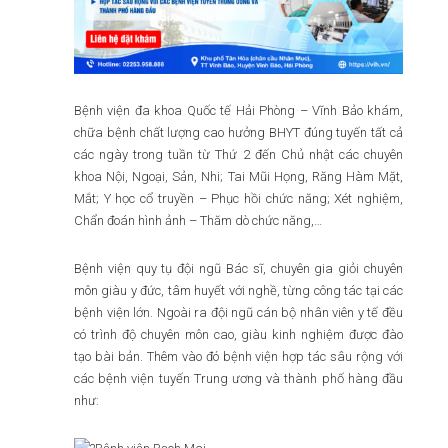
Bệnh viện đa khoa Quốc tế Hải Phòng – Vĩnh Bảo khám,
chữa bệnh chất lượng cao hưởng BHYT đúng tuyến tất cả
các ngày trong tuần từ Thứ 2 đến Chủ nhật các chuyên
khoa Nội, Ngoại, Sản, Nhi; Tai Mũi Họng, Răng Hàm Mặt,
Mắt; Y học cổ truyền – Phục hồi chức năng; Xét nghiệm,
Chẩn đoán hình ảnh – Thăm dò chức năng,…
Bệnh viện quy tụ đội ngũ Bác sĩ, chuyên gia giỏi chuyên
môn giàu y đức, tâm huyết với nghề, từng công tác tại các
bệnh viện lớn. Ngoài ra đội ngũ cán bộ nhân viên y tế đều
có trình độ chuyên môn cao, giàu kinh nghiệm được đào
tạo bài bản. Thêm vào đó bệnh viện hợp tác sâu rộng với
các bệnh viện tuyến Trung ương và thành phố hàng đầu
như: