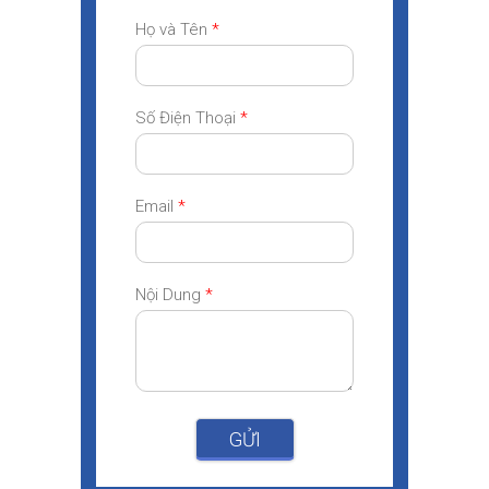
Họ và Tên
*
Số Điện Thoại
*
Email
*
Nội Dung
*
GỬI