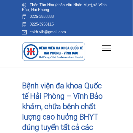
Thôn Tân Hòa (chân cầu Nhân Mục),xã Vĩnh
Bảo, Hải Phòng
0225-3958888
0225-3958115
cskh.vih@gmail.com
Bệnh viện đa khoa Quốc
tế Hải Phòng – Vĩnh Bảo
khám, chữa bệnh chất
lượng cao hưởng BHYT
đúng tuyến tất cả các