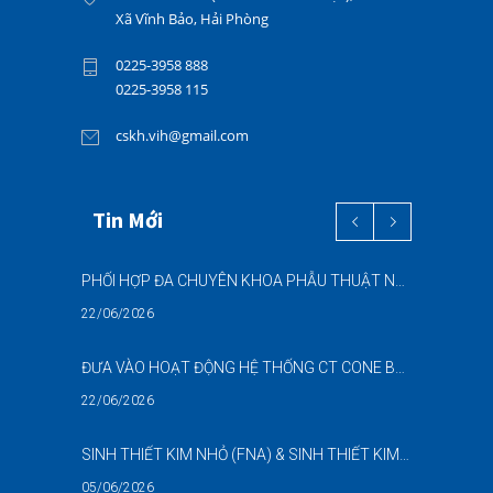
Xã Vĩnh Bảo, Hải Phòng
0225-3958 888
0225-3958 115
cskh.vih@gmail.com
Tin Mới
PHỐI HỢP ĐA CHUYÊN KHOA PHẪU THUẬT NỘI SOI “2 TRONG 1” THÀNH CÔNG CHO BỆNH NHÂN 69 TUỔI MẮC ĐỒNG THỜI HAI BỆNH LÝ NẶNG
22/06/2026
ĐƯA VÀO HOẠT ĐỘNG HỆ THỐNG CT CONE BEAM (CBCT) 3D THẾ HỆ MỚI – NÂNG CAO CHẤT LƯỢNG CHẨN ĐOÁN RĂNG HÀM MẶT
22/06/2026
SINH THIẾT KIM NHỎ (FNA) & SINH THIẾT KIM LÕI (CNB) – HỖ TRỢ ĐÁNH GIÁ CÁC TỔN THƯƠNG NGHI NGỜ UNG THƯ DƯỚI HƯỚNG DẪN SIÊU ÂM
05/06/2026