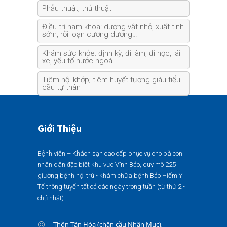
Phẫu thuật, thủ thuật
Điều trị nam khoa: dương vật nhỏ, xuất tinh
sớm, rối loạn cương dương…
Khám sức khỏe: định kỳ, đi làm, đi học, lái
xe, yếu tố nước ngoài
Tiêm nội khớp; tiêm huyết tương giàu tiểu
cầu tự thân
Giới Thiệu
Bệnh viện – Khách sạn cao cấp phục vụ cho bà con
nhân dân đặc biệt khu vực Vĩnh Bảo, quy mô 225
giường bệnh nội trú - khám chữa bệnh Bảo Hiểm Y
Tế thông tuyến tất cả các ngày trong tuần (từ thứ 2 -
chủ nhật)
Thôn Tân Hòa (chân cầu Nhân Mục),