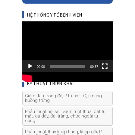
HỆ THỐNG Y TẾ BỆNH VIỆN
Video
Player
00:00
00:57
KỸ THUẬT TRIỂN KHAI
Giảm đau trong đẻ; PT u xơ TC, u nang
buồng trứng
Phẫu thuật nội soi: viêm ruột thừa, cắt túi
mật, dạ dày, đại tràng, chửa ngoài tử
cung…
Phẫu thuật thay khớp háng, khớp gối; PT