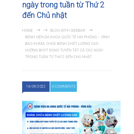
ngày trong tuần từ Thứ 2
đến Chủ nhật
HOME
BLOG WITH SIDEBAR
BỆNH VIỆN ĐA KHOA QUỐC TẾ HẢI PHÒNG – VĨNH
BẢO KHÁM, CHỮA BỆNH CHẤT LƯỢNG CAO
HƯỞNG BHYT ĐÚNG TUYẾN TẤT CẢ CÁC NGÀY
TRONG TUẦN TỪ THỨ 2 ĐẾN CHỦ NHẬT
14/09/2022
0 COMMENTS