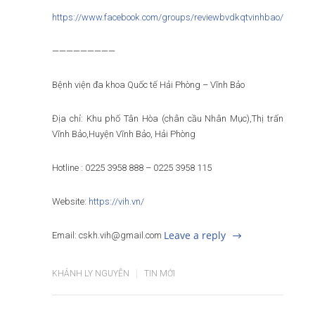
https://www.facebook.com/groups/reviewbvdkqtvinhbao/
—————————
Bệnh viện đa khoa Quốc tế Hải Phòng – Vĩnh Bảo
Địa chỉ: Khu phố Tân Hòa (chân cầu Nhân Mục),Thị trấn
Vĩnh Bảo,Huyện Vĩnh Bảo, Hải Phòng
Hotline : 0225 3958 888 – 0225 3958 115
Website:
https://vih.vn/
Leave a reply
Email: cskh.vih@gmail.com
KHÁNH LY NGUYỄN
TIN MỚI