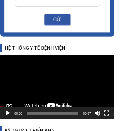
GỬI
HỆ THỐNG Y TẾ BỆNH VIỆN
Video
Player
00:00
00:57
KỸ THUẬT TRIỂN KHAI