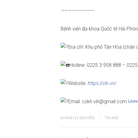
—————————
Bệnh viện đa khoa Quốc tế Hải Phò
Địa chỉ: Khu phố Tân Hòa (chân 
Hotline: 0225 3 958 888 – 022
Website:
https://vih.vn/
Leav
Email: cskh.vih@gmail.com
KHÁNH LY NGUYỄN
TIN MỚI