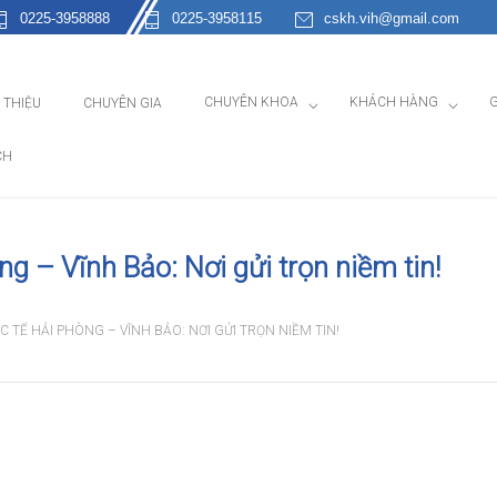
0225-3958888
0225-3958115
cskh.vih@gmail.com
CHUYÊN KHOA
KHÁCH HÀNG
G
I THIỆU
CHUYÊN GIA
CH
g – Vĩnh Bảo: Nơi gửi trọn niềm tin!
 TẾ HẢI PHÒNG – VĨNH BẢO: NƠI GỬI TRỌN NIỀM TIN!