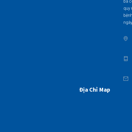
bà c
quy 
bệnh
ngày
Địa Chỉ Map