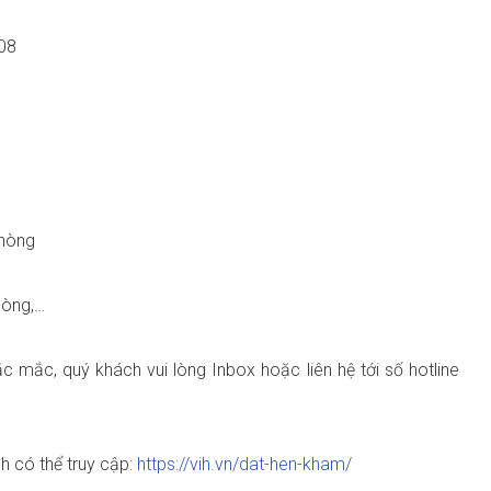
108
Phòng
hòng,…
c mắc, quý khách vui lòng Inbox hoặc liên hệ tới số hotline
h có thể truy cập:
https://vih.vn/dat-hen-kham/