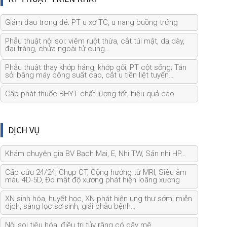
Giảm đau trong đẻ; PT u xơ TC, u nang buồng trứng
Phẫu thuật nội soi: viêm ruột thừa, cắt túi mật, dạ dày,
đại tràng, chửa ngoài tử cung…
Phẫu thuật thay khớp háng, khớp gối; PT cột sống; Tán
sỏi bằng máy công suất cao, cắt u tiền liệt tuyến…
Cấp phát thuốc BHYT chất lượng tốt, hiệu quả cao
DỊCH VỤ
Khám chuyên gia BV Bạch Mai, E, Nhi TW, Sản nhi HP…
Cấp cứu 24/24, Chụp CT, Cộng hưởng từ MRI, Siêu âm
màu 4D-5D, Đo mật độ xương phát hiện loãng xương
XN sinh hóa, huyết học, XN phát hiện ung thư sớm, miễn
dịch, sàng lọc sơ sinh, giải phẫu bệnh…
Nội soi tiêu hóa, điều trị tủy răng có gây mê