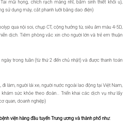
ai mũi họng, chích rạch màng nhĩ, bấm sinh thiết khối u),
g sử dụng máy, cắt phanh lưỡi bằng dao điện)
polyp qua nội soi, chụp CT, cộng hưởng từ, siêu âm màu 4-5D,
miễn dịch. Tiêm phòng vắc xin cho người lớn và trẻ em thuận
ngày trong tuần (từ thứ 2 đến chủ nhật) và được thanh toán
đi làm, người lái xe, người nước ngoài lao động tại Việt Nam,
, khám sức khỏe theo đoàn… Triển khai các dịch vụ như lấy
 cơ quan, doanh nghiệp)
 bệnh viện hàng đầu tuyến Trung ương và thành phố như: