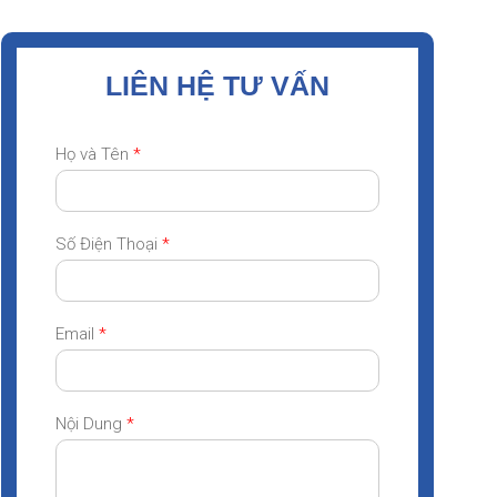
LIÊN HỆ TƯ VẤN
Họ và Tên
*
Số Điện Thoại
*
Email
*
Nội Dung
*