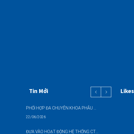
Tin Mới
Likes
PHỐI HỢP ĐA CHUYÊN KHOA PHẪU THUẬT NỘI SOI “2 TRONG 1” THÀNH CÔNG CHO BỆNH NHÂN 69 TUỔI MẮC ĐỒNG THỜI HAI BỆNH LÝ NẶNG
22/06/2026
ĐƯA VÀO HOẠT ĐỘNG HỆ THỐNG CT CONE BEAM (CBCT) 3D THẾ HỆ MỚI – NÂNG CAO CHẤT LƯỢNG CHẨN ĐOÁN RĂNG HÀM MẶT