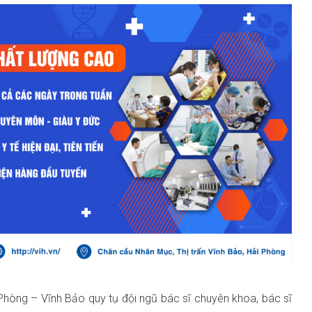
Phòng – Vĩnh Bảo quy tụ đội ngũ bác sĩ chuyên khoa, bác sĩ