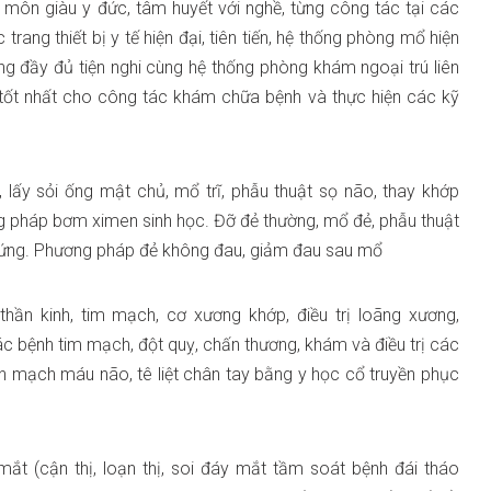
n môn giàu y đức, tâm huyết với nghề, từng công tác tại các
rang thiết bị y tế hiện đại, tiên tiến, hệ thống phòng mổ hiện
ọng đầy đủ tiện nghi cùng hệ thống phòng khám ngoại trú liên
 tốt nhất cho công tác khám chữa bệnh và thực hiện các kỹ
, lấy sỏi ống mật chủ, mổ trĩ, phẫu thuật sọ não, thay khớp
g pháp bơm ximen sinh học. Đỡ đẻ thường, mổ đẻ, phẫu thuật
trứng. Phương pháp đẻ không đau, giảm đau sau mổ
ần kinh, tim mạch, cơ xương khớp, điều trị loãng xương,
ác bệnh tim mạch, đột quỵ, chấn thương, khám và điều trị các
biến mạch máu não, tê liệt chân tay bằng y học cổ truyền phục
t (cận thị, loạn thị, soi đáy mắt tầm soát bệnh đái tháo