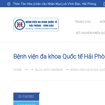
Thôn Tân Hòa (chân cầu Nhân Mục),xã Vĩnh Bảo, Hải Phòng
TRANG CHỦ
GIỚ
XÉT NGHIỆM MIỄN DỊ
Bệnh viện đa khoa Quốc tế Hải Phòn
HOME
BLOG WITH SIDEBAR
BỆNH VIỆN ĐA KHOA QUỐC
22/10/2022