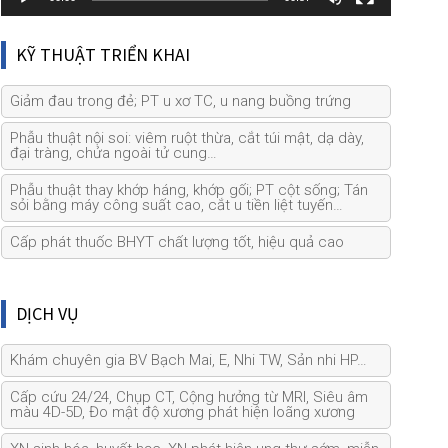
KỸ THUẬT TRIỂN KHAI
Giảm đau trong đẻ; PT u xơ TC, u nang buồng trứng
Phẫu thuật nội soi: viêm ruột thừa, cắt túi mật, dạ dày,
đại tràng, chửa ngoài tử cung…
Phẫu thuật thay khớp háng, khớp gối; PT cột sống; Tán
sỏi bằng máy công suất cao, cắt u tiền liệt tuyến…
Cấp phát thuốc BHYT chất lượng tốt, hiệu quả cao
DỊCH VỤ
Khám chuyên gia BV Bạch Mai, E, Nhi TW, Sản nhi HP…
Cấp cứu 24/24, Chụp CT, Cộng hưởng từ MRI, Siêu âm
màu 4D-5D, Đo mật độ xương phát hiện loãng xương