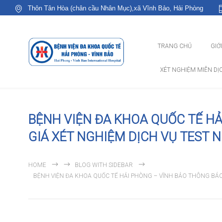
Thôn Tân Hòa (chân cầu Nhân Mục),xã Vĩnh Bảo, Hải Phòng
TRANG CHỦ
GIỚ
XÉT NGHIỆM MIỄN DỊ
BỆNH VIỆN ĐA KHOA QUỐC TẾ HẢ
GIÁ XÉT NGHIỆM DỊCH VỤ TEST 
HOME
BLOG WITH SIDEBAR
BỆNH VIỆN ĐA KHOA QUỐC TẾ HẢI PHÒNG – VĨNH BẢO THÔNG BÁO: