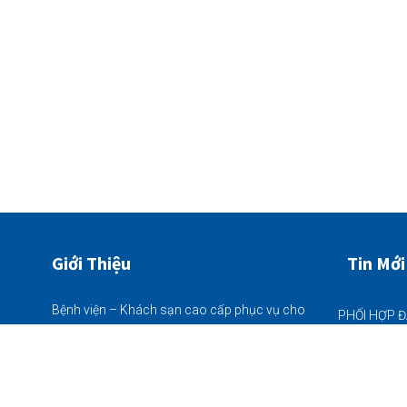
Giới Thiệu
Tin Mới
Bệnh viện – Khách sạn cao cấp phục vụ cho
bà con nhân dân đặc biệt khu vực Vĩnh Bảo,
22/06/2026
quy mô 225 giường bệnh nội trú - khám chữa
bệnh Bảo Hiểm Y Tế thông tuyến tất cả các
ngày trong tuần (từ thứ 2 - chủ nhật)