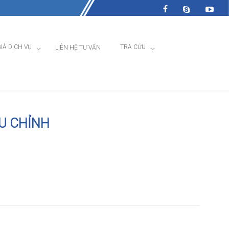
IÁ DỊCH VỤ
TRA CỨU
LIÊN HỆ TƯ VẤN
ỀU CHỈNH