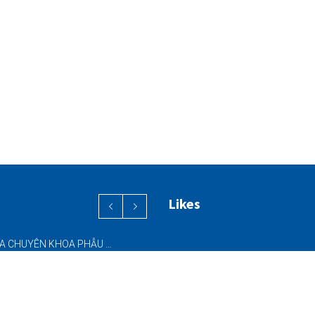
Likes
PHỐI HỢP ĐA CHUYÊN KHOA PHẪU THUẬT NỘI SOI “2 TRONG 1” THÀNH CÔNG CHO BỆNH NHÂN 69 TUỔI MẮC ĐỒNG THỜI HAI BỆNH LÝ NẶNG
ĐƯA VÀO HOẠT ĐỘNG HỆ THỐNG CT CONE BEAM (CBCT) 3D THẾ HỆ MỚI – NÂNG CAO CHẤT LƯỢNG CHẨN ĐOÁN RĂNG HÀM MẶT