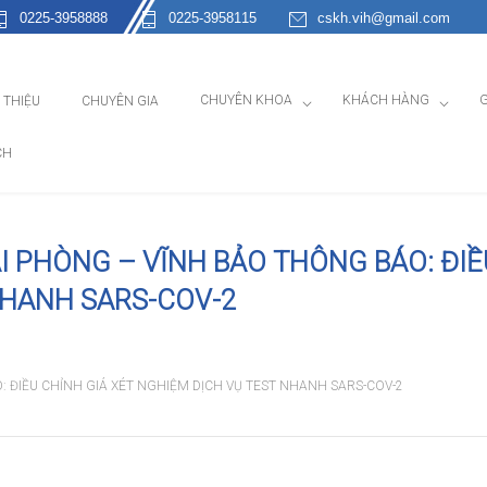
0225-3958888
0225-3958115
cskh.vih@gmail.com
CHUYÊN KHOA
KHÁCH HÀNG
G
I THIỆU
CHUYÊN GIA
CH
I PHÒNG – VĨNH BẢO THÔNG BÁO: ĐI
NHANH SARS-COV-2
 ĐIỀU CHỈNH GIÁ XÉT NGHIỆM DỊCH VỤ TEST NHANH SARS-COV-2