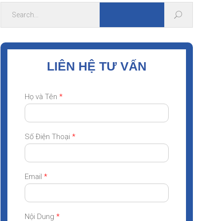
LIÊN HỆ TƯ VẤN
Họ và Tên
*
Số Điện Thoại
*
Email
*
Nội Dung
*