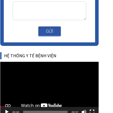
GỬI
HỆ THỐNG Y TẾ BỆNH VIỆN
Video
Player
00:00
00:57