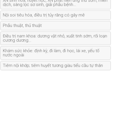
XN sinh hóa, huyết học, XN phát hiện ung thư sớm, miễn
dịch, sàng lọc sơ sinh, giải phẫu bệnh…
Nội soi tiêu hóa, điều trị tủy răng có gây mê
Phẫu thuật, thủ thuật
Điều trị nam khoa: dương vật nhỏ, xuất tinh sớm, rối loạn
cương dương…
Khám sức khỏe: định kỳ, đi làm, đi học, lái xe, yếu tố
nước ngoài
Tiêm nội khớp; tiêm huyết tương giàu tiểu cầu tự thân