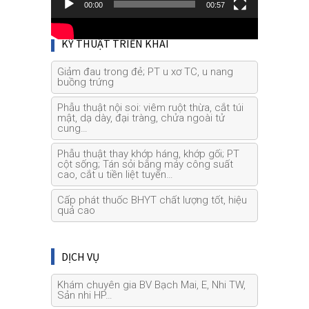
00:00
00:57
KỸ THUẬT TRIỂN KHAI
Giảm đau trong đẻ; PT u xơ TC, u nang
buồng trứng
Phẫu thuật nội soi: viêm ruột thừa, cắt túi
mật, dạ dày, đại tràng, chửa ngoài tử
cung…
Phẫu thuật thay khớp háng, khớp gối; PT
cột sống; Tán sỏi bằng máy công suất
cao, cắt u tiền liệt tuyến…
Cấp phát thuốc BHYT chất lượng tốt, hiệu
quả cao
DỊCH VỤ
Khám chuyên gia BV Bạch Mai, E, Nhi TW,
Sản nhi HP…