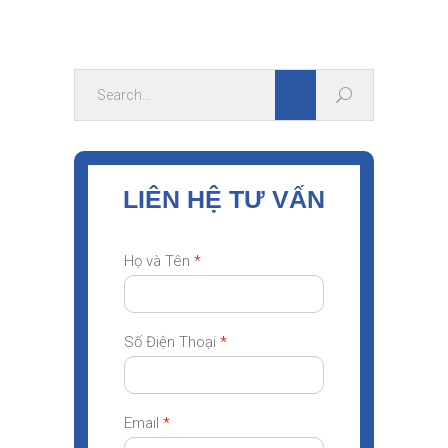
LIÊN HỆ TƯ VẤN
Họ và Tên
*
Số Điện Thoại
*
Email
*