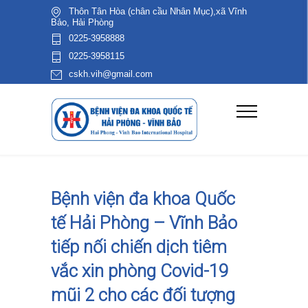
Thôn Tân Hòa (chân cầu Nhân Mục),xã Vĩnh
Bảo, Hải Phòng
0225-3958888
0225-3958115
cskh.vih@gmail.com
Bệnh viện đa khoa Quốc
tế Hải Phòng – Vĩnh Bảo
tiếp nối chiến dịch tiêm
vắc xin phòng Covid-19
mũi 2 cho các đối tượng