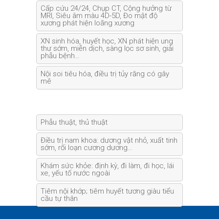
Cấp cứu 24/24, Chụp CT, Cộng hưởng từ
MRI, Siêu âm màu 4D-5D, Đo mật độ
xương phát hiện loãng xương
XN sinh hóa, huyết học, XN phát hiện ung
thư sớm, miễn dịch, sàng lọc sơ sinh, giải
phẫu bệnh…
Nội soi tiêu hóa, điều trị tủy răng có gây
mê
Phẫu thuật, thủ thuật
Điều trị nam khoa: dương vật nhỏ, xuất tinh
sớm, rối loạn cương dương…
Khám sức khỏe: định kỳ, đi làm, đi học, lái
xe, yếu tố nước ngoài
Tiêm nội khớp; tiêm huyết tương giàu tiểu
cầu tự thân