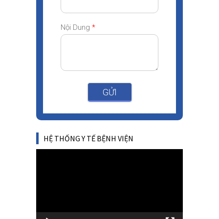
Nội Dung
*
GỬI
HỆ THỐNG Y TẾ BỆNH VIỆN
Video
Player