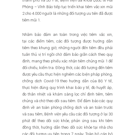
thành phố và Sở Y tế, Bệnh viện đa khoa Quốc tế Hải
Phòng – Vĩnh Bảo tiếp tục triển khai tiêm vắc xin mũi
2 cho 4.000 người là những đối tượng ưu tiên đã được
tiêm mũi 1.
Nhằm bảo đảm an toàn trong việc tiêm vắc xin,
tại các điểm tiêm, các đối tượng được hướng dẫn
tiêm theo khung giờ, những người đến tiêm đều phải
tuân thủ vị trí ngồi chờ đảm bảo giãn cách theo quy
định; mang theo phiếu xác nhận tiêm chủng mũi 1 để
đối chiếu, kiểm tra. Đồng thời, các đối tượng đến tiêm
được yêu cầu thực hiện nghiêm các biện pháp phòng,
chống dịch Covid-19 theo hướng dẫn của Bộ Y tế,
thực hiện đúng quy trình khai báo y tế, đo huyết áp,
đo thân nhiệt và khám sàng lọc chỉ định tiêm, tiêm
chủng và chờ theo dõi sau tiêm. Để đảm bảo các quy
định về an toàn phòng chống dịch và an toàn trước
và sau tiêm, Bệnh viện yêu cầu các đối tượng ở lại 30
phút để theo dõi sức khỏe, phản ứng sau khi tiêm
đồng thời, hướng dẫn theo dõi sức khỏe tại nhà cho
các đối tượng ưu tiên trong 7 ngày. Toàn bộ cán bộ