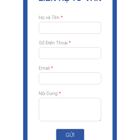
Họ và Tên
*
Số Điện Thoại
*
Email
*
Nội Dung
*
GỬI