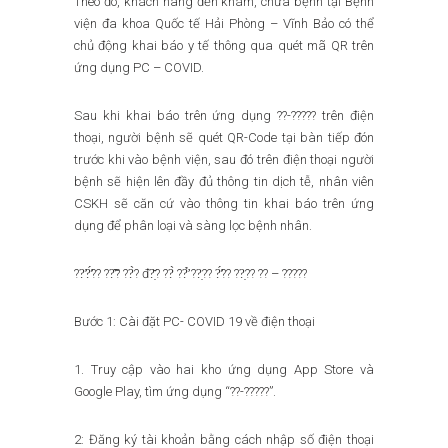
Theo đó, khách hàng đến khám, chữa bệnh tại Bệnh
viện đa khoa Quốc tế Hải Phòng – Vĩnh Bảo có thể
chủ động khai báo y tế thông qua quét mã QR trên
ứng dụng PC – COVID.
Sau khi khai báo trên ứng dụng ??-????? trên điện
thoại, người bệnh sẽ quét QR-Code tại bàn tiếp đón
trước khi vào bệnh viện, sau đó trên điện thoại người
bệnh sẽ hiện lên đầy đủ thông tin dịch tễ, nhân viên
CSKH sẽ căn cứ vào thông tin khai báo trên ứng
dụng để phân loại và sàng lọc bệnh nhân.
??̛?̛́?? ??̂̃? ??̀? đ?̣̆? ??̀ ??̛̉ ??̣?? ?̛́?? ??̣?? ?? – ?????
Bước 1: Cài đặt PC- COVID 19 về điện thoại
1. Truy cập vào hai kho ứng dụng App Store và
Google Play, tìm ứng dụng “??-?????”.
2: Đăng ký tài khoản bằng cách nhập số điện thoại