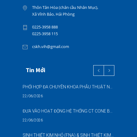
Thôn Tân Hòa (chân cầu Nhân Mục),
Xã Vĩnh Bảo, Hải Phòng
0225-3958 888
0225-3958 115
cskh.vih@gmail.com
Tin Mới
PHỐI HỢP ĐA CHUYÊN KHOA PHẪU THUẬT NỘI SOI “2 TRONG 1” THÀNH CÔNG CHO BỆNH NHÂN 69 TUỔI MẮC ĐỒNG THỜI HAI BỆNH LÝ NẶNG
22/06/2026
ĐƯA VÀO HOẠT ĐỘNG HỆ THỐNG CT CONE BEAM (CBCT) 3D THẾ HỆ MỚI – NÂNG CAO CHẤT LƯỢNG CHẨN ĐOÁN RĂNG HÀM MẶT
22/06/2026
SINH THIẾT KIM NHỎ (FNA) & SINH THIẾT KIM LÕI (CNB) – HỖ TRỢ ĐÁNH GIÁ CÁC TỔN THƯƠNG NGHI NGỜ UNG THƯ DƯỚI HƯỚNG DẪN SIÊU ÂM