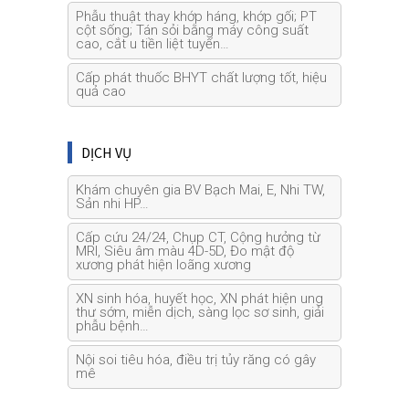
Phẫu thuật thay khớp háng, khớp gối; PT
cột sống; Tán sỏi bằng máy công suất
cao, cắt u tiền liệt tuyến…
Cấp phát thuốc BHYT chất lượng tốt, hiệu
quả cao
DỊCH VỤ
Khám chuyên gia BV Bạch Mai, E, Nhi TW,
Sản nhi HP…
Cấp cứu 24/24, Chụp CT, Cộng hưởng từ
MRI, Siêu âm màu 4D-5D, Đo mật độ
xương phát hiện loãng xương
XN sinh hóa, huyết học, XN phát hiện ung
thư sớm, miễn dịch, sàng lọc sơ sinh, giải
phẫu bệnh…
Nội soi tiêu hóa, điều trị tủy răng có gây
mê