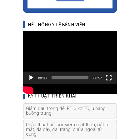
HỆ THỐNG Y TẾ BỆNH VIỆN
Video
Player
00:00
00:57
KỸ THUẬT TRIỂN KHAI
Giảm đau trong đẻ; PT u xơ TC, u nang
buồng trứng
Phẫu thuật nội soi: viêm ruột thừa, cắt túi
mật, dạ dày, đại tràng, chửa ngoài tử
cung…