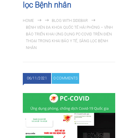
lọc Bệnh nhân
HOME
BLOG WITH SIDEBAR
BỆNH VIỆN ĐA KHOA QUỐC TẾ HẢI PHÒNG – VĨNH
BẢO TRIỂN KHAI ỨNG DỤNG PC-COVID TRÊN ĐIỆN
THOẠI TRONG KHAI BÁO Y TẾ, SÀNG LỌC BỆNH
NHÂN
06/11/2021
0 COMMENTS