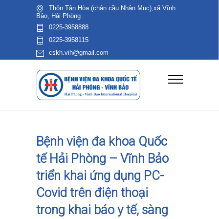
Thôn Tân Hòa (chân cầu Nhân Mục),xã Vĩnh
Bảo, Hải Phòng
0225-3958888
0225-3958115
cskh.vih@gmail.com
Bệnh viện đa khoa Quốc
tế Hải Phòng – Vĩnh Bảo
triển khai ứng dụng PC-
Covid trên điện thoại
trong khai báo y tế, sàng