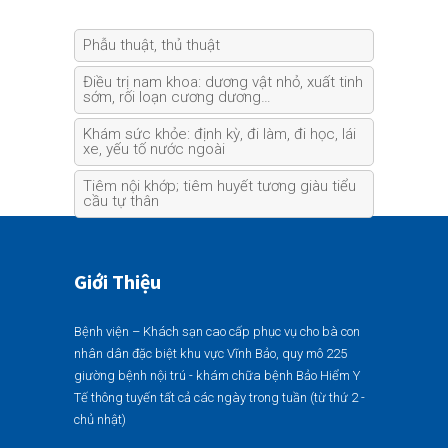
Phẫu thuật, thủ thuật
Điều trị nam khoa: dương vật nhỏ, xuất tinh
sớm, rối loạn cương dương…
Khám sức khỏe: định kỳ, đi làm, đi học, lái
xe, yếu tố nước ngoài
Tiêm nội khớp; tiêm huyết tương giàu tiểu
cầu tự thân
Giới Thiệu
Bệnh viện – Khách sạn cao cấp phục vụ cho bà con
nhân dân đặc biệt khu vực Vĩnh Bảo, quy mô 225
giường bệnh nội trú - khám chữa bệnh Bảo Hiểm Y
Tế thông tuyến tất cả các ngày trong tuần (từ thứ 2 -
chủ nhật)