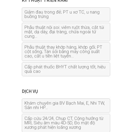
KỸ THUẬT TRIỂN KHAI
Giảm đau trong đẻ; PT u xơ TC, u nang
buồng trứng
Phẫu thuật nội soi: viêm ruột thừa, cắt túi
mật, dạ dày, đại tràng, chửa ngoài tử
cung…
Phẫu thuật thay khớp háng, khớp gối; PT
cột sống; Tán sỏi bằng máy công suất
cao, cắt u tiền liệt tuyến…
Cấp phát thuốc BHYT chất lượng tốt, hiệu
quả cao
DỊCH VỤ
Khám chuyên gia BV Bạch Mai, E, Nhi TW,
Sản nhi HP…
Cấp cứu 24/24, Chụp CT, Cộng hưởng từ
MRI, Siêu âm màu 4D-5D, Đo mật độ
xương phát hiện loãng xương