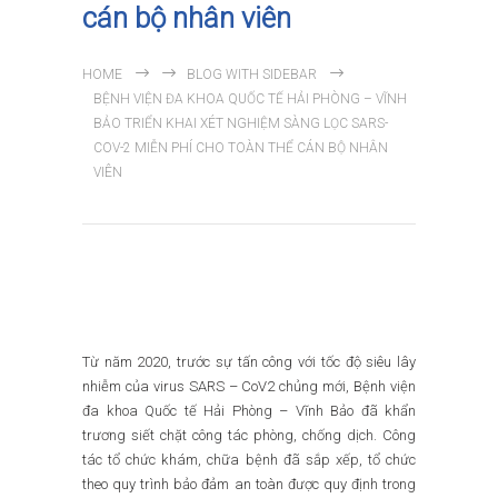
cán bộ nhân viên
HOME
BLOG WITH SIDEBAR
BỆNH VIỆN ĐA KHOA QUỐC TẾ HẢI PHÒNG – VĨNH
BẢO TRIỂN KHAI XÉT NGHIỆM SÀNG LỌC SARS-
COV-2 MIỄN PHÍ CHO TOÀN THỂ CÁN BỘ NHÂN
VIÊN
Từ năm 2020, trước sự tấn công với tốc độ siêu lây
nhiễm của virus SARS – CoV2 chủng mới, Bệnh viện
đa khoa Quốc tế Hải Phòng – Vĩnh Bảo đã khẩn
trương siết chặt công tác phòng, chống dịch. Công
tác tổ chức khám, chữa bệnh đã sắp xếp, tổ chức
theo quy trình bảo đảm an toàn được quy định trong