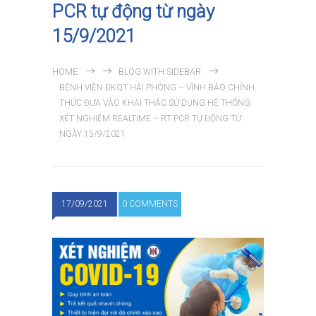
PCR tự động từ ngày
15/9/2021
HOME
BLOG WITH SIDEBAR
BỆNH VIỆN ĐKQT HẢI PHÒNG – VĨNH BẢO CHÍNH
THỨC ĐƯA VÀO KHAI THÁC SỬ DỤNG HỆ THỐNG
XÉT NGHIỆM REALTIME – RT PCR TỰ ĐỘNG TỪ
NGÀY 15/9/2021
17/09/2021
0 COMMENTS