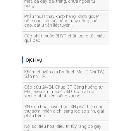
mật, dạ dày, đại tràng, chửa ngoài tử
cung…
Phẫu thuật thay khớp háng, khớp gối; PT
cột sống; Tán sỏi bằng máy công suất
cao, cắt u tiền liệt tuyến…
Cấp phát thuốc BHYT chất lượng tốt, hiệu
quả cao
DỊCH VỤ
Khám chuyên gia BV Bạch Mai, E, Nhi TW,
Sản nhi HP…
Cấp cứu 24/24, Chụp CT, Cộng hưởng từ
MRI, Siêu âm màu 4D-5D, Đo mật độ
xương phát hiện loãng xương
XN sinh hóa, huyết học, XN phát hiện ung
thư sớm, miễn dịch, sàng lọc sơ sinh, giải
phẫu bệnh…
Nội soi tiêu hóa, điều trị tủy răng có gây
mê