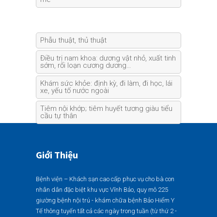
Phẫu thuật, thủ thuật
Điều trị nam khoa: dương vật nhỏ, xuất tinh
sớm, rối loạn cương dương…
Khám sức khỏe: định kỳ, đi làm, đi học, lái
xe, yếu tố nước ngoài
Tiêm nội khớp; tiêm huyết tương giàu tiểu
cầu tự thân
Giới Thiệu
Bệnh viện – Khách sạn cao cấp phục vụ cho bà con
nhân dân đặc biệt khu vực Vĩnh Bảo, quy mô 225
giường bệnh nội trú - khám chữa bệnh Bảo Hiểm Y
Tế thông tuyến tất cả các ngày trong tuần (từ thứ 2 -