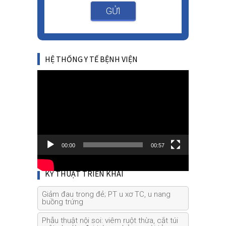
GỬI
HỆ THỐNG Y TẾ BỆNH VIỆN
Video
Player
00:00
00:57
KỸ THUẬT TRIỂN KHAI
Giảm đau trong đẻ; PT u xơ TC, u nang
buồng trứng
Phẫu thuật nội soi: viêm ruột thừa, cắt túi