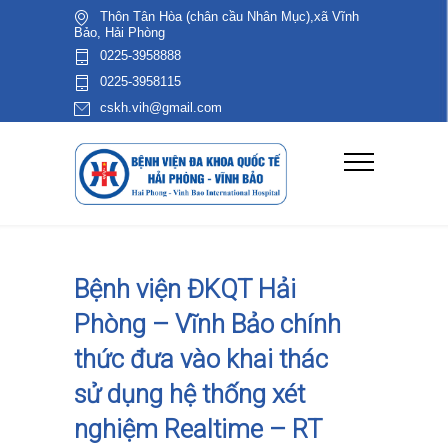
Thôn Tân Hòa (chân cầu Nhân Mục),xã Vĩnh
Bảo, Hải Phòng
0225-3958888
0225-3958115
cskh.vih@gmail.com
Bệnh viện ĐKQT Hải
Phòng – Vĩnh Bảo chính
thức đưa vào khai thác
sử dụng hệ thống xét
nghiệm Realtime – RT