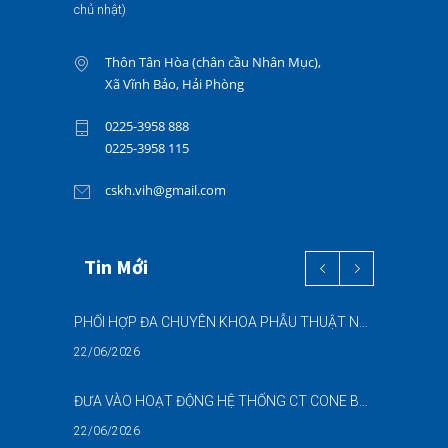
chủ nhật)
Thôn Tân Hòa (chân cầu Nhân Mục),
Xã Vĩnh Bảo, Hải Phòng
0225-3958 888
0225-3958 115
cskh.vih@gmail.com
Tin Mới
PHỐI HỢP ĐA CHUYÊN KHOA PHẪU THUẬT NỘI SOI “2 TRONG 1” THÀNH CÔNG CHO BỆNH NHÂN 69 TUỔI MẮC ĐỒNG THỜI HAI BỆNH LÝ NẶNG
22/06/2026
ĐƯA VÀO HOẠT ĐỘNG HỆ THỐNG CT CONE BEAM (CBCT) 3D THẾ HỆ MỚI – NÂNG CAO CHẤT LƯỢNG CHẨN ĐOÁN RĂNG HÀM MẶT
22/06/2026