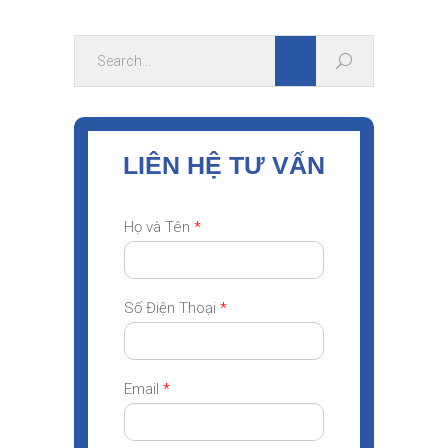
LIÊN HỆ TƯ VẤN
Họ và Tên
*
Số Điện Thoại
*
Email
*