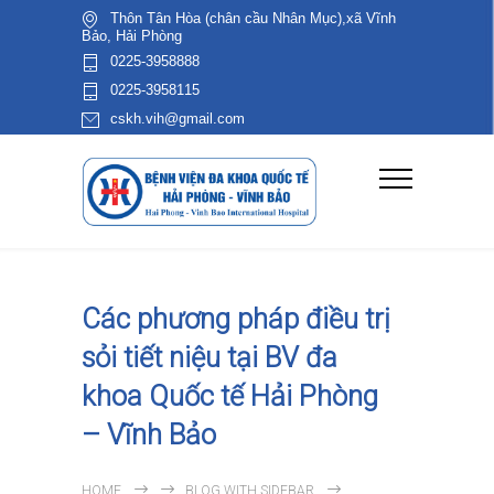
Thôn Tân Hòa (chân cầu Nhân Mục),xã Vĩnh
Bảo, Hải Phòng
0225-3958888
0225-3958115
cskh.vih@gmail.com
Các phương pháp điều trị
sỏi tiết niệu tại BV đa
khoa Quốc tế Hải Phòng
– Vĩnh Bảo
HOME
BLOG WITH SIDEBAR