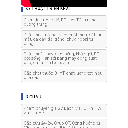
KỸ THUẬT TRIỂN KHAI
Giảm đau trong đẻ; PT u xơ TC, u nang
buồng trứng
Phẫu thuật nội soi: viêm ruột thừa, cắt túi
mật, dạ dày, đại tràng, chửa ngoài tử
cung…
Phẫu thuật thay khớp háng, khớp gối; PT
cột sống; Tán sỏi bằng máy công suất
cao, cắt u tiền liệt tuyến…
Cấp phát thuốc BHYT chất lượng tốt, hiệu
quả cao
DỊCH VỤ
Khám chuyên gia BV Bạch Mai, E, Nhi TW,
Sản nhi HP…
Cấp cứu 24/24, Chụp CT, Cộng hưởng từ
MRI, Siêu âm màu 4D-5D, Đo mật độ