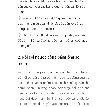
thế sản khoa và đặt máy soi trực tiếp dưới hướng
dẫn của camera vào bàng quang, tiếp cận lỗ niệu
quản.
Máy soi dưới sự dẫn đường của dây dẫn luồn
qua miệng niệu quản đi lên để tiếp cận với sỏi và
dùng tia laser tán nhỏ sỏi ra.
Sau đó, phẫu thuật viên sẽ dùng rọ lấy sỏi hoặc
để bệnh nhân tự đào thải các mảnh vỡ ra ngoài qua
đường tiểu.
2. Nội soi ngược dòng bằng ống soi
mềm
Một trong những kỹ thuật hiện đại khác chính là tán
sỏi nội soi bằng ống soi mềm dưới tác động của tia
laser để sỏi vỡ ra, nhằm bảo tồn chức năng thận cho
người bệnh. Phương pháp này được chỉ định cho
bệnh nhân bị sỏi thận đài dưới gây kẹt cổ đài, ứ
nước đài dưới thận; Sỏi thận sót hoặc tái phát; Sỏi
niệu quản trên di chuyển vào thận sau tán sỏi nội soi