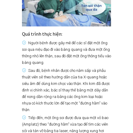
Quá trình thực hiện:
Người bệnh được gây mê để các sĩ đặt một ống
soi qua niệu đạo đi vào bàng quang và đưa một ống
thông nhỏ lên thận, sau đó đặt một ống thông tiểu vào
bàng quang.
Sau đó, bệnh nhân được cho nằm sấp và phẫu
thuật viên sẽ theo hướng dẫn của tia X-quang hoặc
siêu âm để dùng kim chọc vào thận. Khi kim đã được
định vị chính xác, bác sĩ thay thế bằng một dây dẫn
để nong dần rộng ra bằng các ống kim loại hoặc
nhựa có kích thước lớn để tạo một “đường hầm” vào
thận.
Tiếp đến, một ống soi được đưa qua một vỏ bao
(Amplatz) theo “đường hầm” vừa tạo để tìm các viên
sỏi và tán vỡ bằng tia laser, năng lượng xung hơi