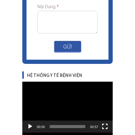
Nội Dung
*
GỬI
HỆ THỐNG Y TẾ BỆNH VIỆN
Video
Player
00:00
00:57