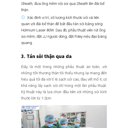
Sheath, đưa ống mềm nội soi qua Sheath lên đài bể
thận.
Xác định vị trí, số lượng kích thước sỏi và liên
quan với đài bể thận để bắt đầu tán sỏi bằng sóng
Holmium Laser 80W. Sau đó, phẫu thuật viên rút ống
soi mềm, đặt JJ ngược dòng, đặt Foley niệu đạo bàng
quang.
3. Tán sỏi thận qua da
Đây là một trong những phẫu thuật an toàn, với
những tổn thương thận tối thiểu nhưng lại mang đến
hiệu quả tối đa với tỉ lệ sạch sỏi cao, đau vết mổ ít, có
khả năng lấy sạch sỏi chỉ trong một lần phẫu thuật.
Kỹ thuật này là lựa chọn đầu tiên với những sỏi kích
thước lớn từ 1-2cm.