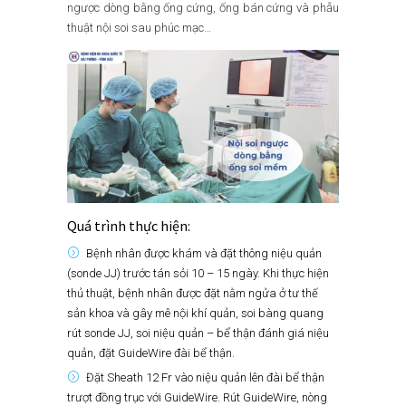
ngược dòng bằng ống cứng, ống bán cứng và phẫu
thuật nội soi sau phúc mạc…
Quá trình thực hiện:
Bệnh nhân được khám và đặt thông niệu quản
(sonde JJ) trước tán sỏi 10 – 15 ngày. Khi thực hiện
thủ thuật, bệnh nhân được đặt nằm ngửa ở tư thế
sản khoa và gây mê nội khí quản, soi bàng quang
rút sonde JJ, soi niệu quản – bể thận đánh giá niệu
quản, đặt GuideWire đài bể thận.
Đặt Sheath 12 Fr vào niệu quản lên đài bể thận
trượt đồng trục với GuideWire. Rút GuideWire, nòng