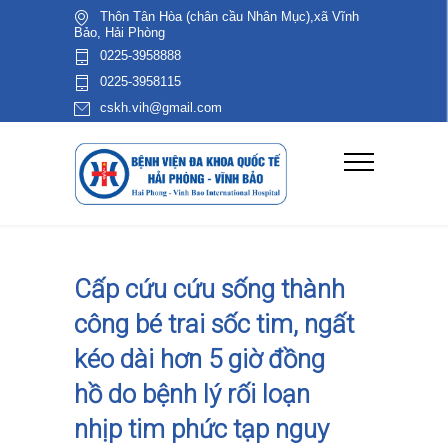
Thôn Tân Hòa (chân cầu Nhân Mục),xã Vĩnh
Bảo, Hải Phòng
0225-3958888
0225-3958115
cskh.vih@gmail.com
Cấp cứu cứu sống thành
công bé trai sốc tim, ngất
kéo dài hơn 5 giờ đồng
hồ do bệnh lý rối loạn
nhịp tim phức tạp nguy