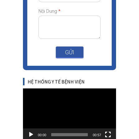
Nội Dung
*
GỬI
HỆ THỐNG Y TẾ BỆNH VIỆN
Video
Player
00:00
00:57