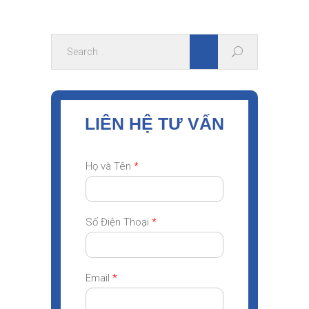
LIÊN HỆ TƯ VẤN
Họ và Tên
*
Số Điện Thoại
*
Email
*