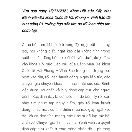
Vừa qua ngày 15/11/2021, Khoa Hồi sức Cấp cứu
Bệnh viện Đa khoa Quốc tế Hải Phòng – Vĩnh Bảo đã
cứu sống 01 trường hợp sốc tim do rối loạn nhịp tim
phức tạp.
Cháu bé nam 14 tuổi ở trường đột ngột bất tỉnh, lay,
gọi, hỏi không biết, ngất kéo dài không tỉnh trong
suốt hơn 2h đồng hồ theo dõi ở tuyến dưới, được đưa
vào khoa Hồi sức Cấp cứu của Bệnh viện Đa khoa
Quốc tế Hải Phòng – Vĩnh Bảo trong tình trạng còn
ngất kéo dài, rối loạn huyết động. Ngay lâp tức, các
chuyên gia chuyên khoa tim mạch, hồi sức của Bệnh
viện được Hội chẩn và huy động cấp cứu cho người
bệnh. Xác định đây là cơn sốc tim do bệnh lý rối loạn
nhịp tim phức tạp nguy hiểm, gây rối loạn huyết
động, thiếu máu cơ tim, thiếu máu não gây ngất kéo
dài và đe dọa tính mạng, các Bác sĩ đã lập tức hội
chẩn với Chuyên gia Tim mạch tại Bệnh viện và quyết
định cấp cứu khẩn trương bằng phác đồ – phương