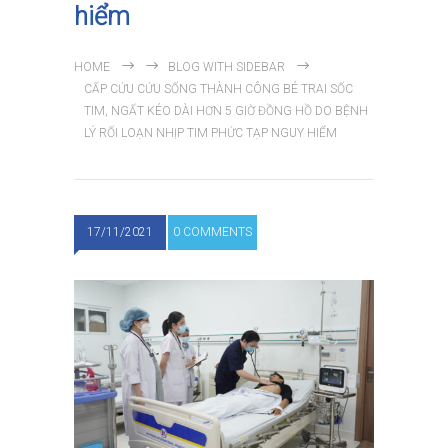
hiểm
HOME
BLOG WITH SIDEBAR
CẤP CỨU CỨU SỐNG THÀNH CÔNG BÉ TRAI SỐC
TIM, NGẤT KÉO DÀI HƠN 5 GIỜ ĐỒNG HỒ DO BỆNH
LÝ RỐI LOẠN NHỊP TIM PHỨC TẠP NGUY HIỂM
17/11/2021
0 COMMENTS