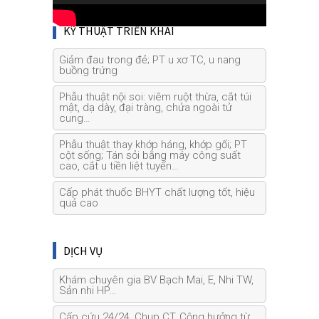
KỸ THUẬT TRIỂN KHAI
Giảm đau trong đẻ; PT u xơ TC, u nang
buồng trứng
Phẫu thuật nội soi: viêm ruột thừa, cắt túi
mật, dạ dày, đại tràng, chửa ngoài tử
cung…
Phẫu thuật thay khớp háng, khớp gối; PT
cột sống; Tán sỏi bằng máy công suất
cao, cắt u tiền liệt tuyến…
Cấp phát thuốc BHYT chất lượng tốt, hiệu
quả cao
DỊCH VỤ
Khám chuyên gia BV Bạch Mai, E, Nhi TW,
Sản nhi HP…
Cấp cứu 24/24, Chụp CT, Cộng hưởng từ