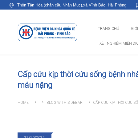
Thôn Tân Hòa (chân cầu Nhân Mục),xã Vĩnh Bảo, Hải Phòng
TRANG CHỦ
GIỚ
XÉT NGHIỆM MIỄN DỊ
Cấp cứu kịp thời cứu sống bệnh nhâ
máu nặng
HOME
BLOG WITH SIDEBAR
CẤP CỨU KỊP THỜI CỨU 
27/10/2025