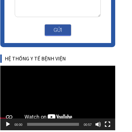
GỬI
HỆ THỐNG Y TẾ BỆNH VIỆN
Video
Player
00:00
00:57