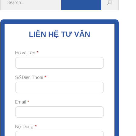
LIÊN HỆ TƯ VẤN
Họ và Tên
*
Số Điện Thoại
*
Email
*
Nội Dung
*