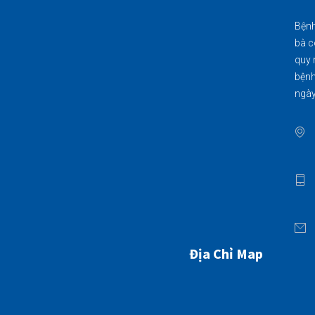
Bệnh
bà c
quy 
bệnh
ngày
Địa Chỉ Map