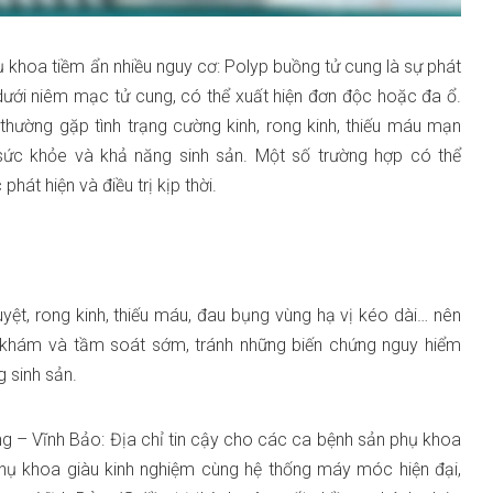
 khoa tiềm ẩn nhiều nguy cơ: Polyp buồng tử cung là sự phát
 dưới niêm mạc tử cung, có thể xuất hiện đơn độc hoặc đa ổ.
h thường gặp tình trạng cường kinh, rong kinh, thiếu máu mạn
 sức khỏe và khả năng sinh sản. Một số trường hợp có thể
hát hiện và điều trị kịp thời.
uyệt, rong kinh, thiếu máu, đau bụng vùng hạ vị kéo dài… nên
m khám và tầm soát sớm, tránh những biến chứng nguy hiểm
 sinh sản.
g – Vĩnh Bảo: Địa chỉ tin cậy cho các ca bệnh sản phụ khoa
phụ khoa giàu kinh nghiệm cùng hệ thống máy móc hiện đại,