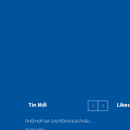
Tin Mới
Likes
PHỐI HỢP ĐA CHUYÊN KHOA PHẪU THUẬT NỘI SOI “2 TRONG 1” THÀNH CÔNG CHO BỆNH NHÂN 69 TUỔI MẮC ĐỒNG THỜI HAI BỆNH LÝ NẶNG