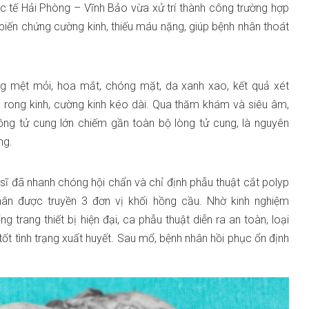
 tế Hải Phòng – Vĩnh Bảo vừa xử trí thành công trường hợp
biến chứng cường kinh, thiếu máu nặng, giúp bệnh nhân thoát
ạng mệt mỏi, hoa mắt, chóng mặt, da xanh xao, kết quả xét
 rong kinh, cường kinh kéo dài. Qua thăm khám và siêu âm,
ồng tử cung lớn chiếm gần toàn bộ lòng tử cung, là nguyên
ng.
 sĩ đã nhanh chóng hội chẩn và chỉ định phẫu thuật cắt polyp
ân được truyền 3 đơn vị khối hồng cầu. Nhờ kinh nghiệm
trang thiết bị hiện đại, ca phẫu thuật diễn ra an toàn, loại
tốt tình trạng xuất huyết. Sau mổ, bệnh nhân hồi phục ổn định