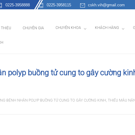
0225-3958888
0225-3958115
cskh.vih@gmail.com
CHUYÊN KHOA
KHÁCH HÀNG
G
I THIỆU
CHUYÊN GIA
CH
n polyp buồng tử cung to gây cường kinh
SỐNG BỆNH NHÂN POLYP BUỒNG TỬ CUNG TO GÂY CƯỜNG KINH, THIẾU MÁU NẶ