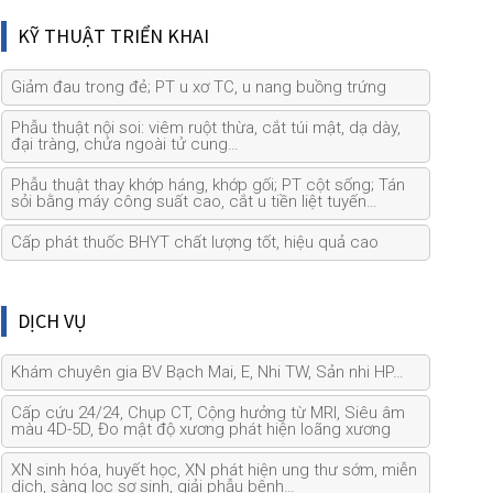
KỸ THUẬT TRIỂN KHAI
Giảm đau trong đẻ; PT u xơ TC, u nang buồng trứng
Phẫu thuật nội soi: viêm ruột thừa, cắt túi mật, dạ dày,
đại tràng, chửa ngoài tử cung…
Phẫu thuật thay khớp háng, khớp gối; PT cột sống; Tán
sỏi bằng máy công suất cao, cắt u tiền liệt tuyến…
Cấp phát thuốc BHYT chất lượng tốt, hiệu quả cao
DỊCH VỤ
Khám chuyên gia BV Bạch Mai, E, Nhi TW, Sản nhi HP…
Cấp cứu 24/24, Chụp CT, Cộng hưởng từ MRI, Siêu âm
màu 4D-5D, Đo mật độ xương phát hiện loãng xương
XN sinh hóa, huyết học, XN phát hiện ung thư sớm, miễn
dịch, sàng lọc sơ sinh, giải phẫu bệnh…