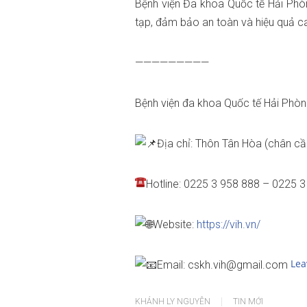
Bệnh viện Đa khoa Quốc tế Hải Phòn
tạp, đảm bảo an toàn và hiệu quả c
—————————
Bệnh viện đa khoa Quốc tế Hải Phò
Địa chỉ: Thôn Tân Hòa (chân c
Hotline: 0225 3 958 888 – 0225 
Website:
https://vih.vn/
Lea
Email: cskh.vih@gmail.com
KHÁNH LY NGUYỄN
TIN MỚI