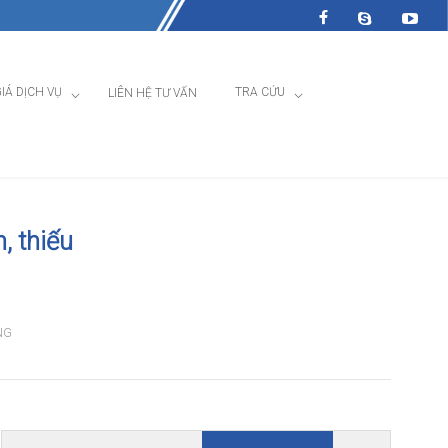
IÁ DỊCH VỤ
TRA CỨU
LIÊN HỆ TƯ VẤN
, thiếu
NG