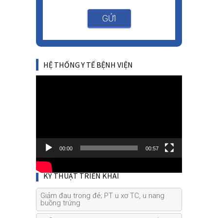
GỬI
HỆ THỐNG Y TẾ BỆNH VIỆN
Video
Player
00:00
00:57
KỸ THUẬT TRIỂN KHAI
Giảm đau trong đẻ; PT u xơ TC, u nang
buồng trứng