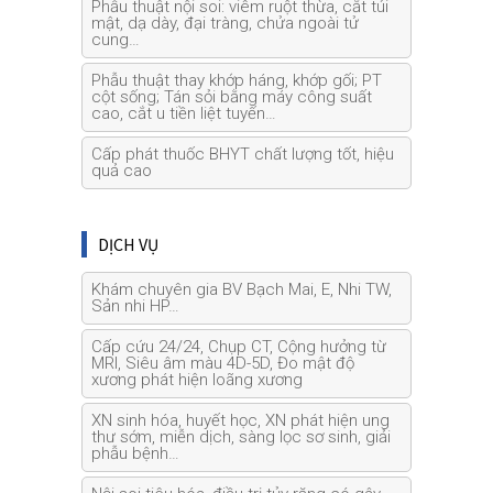
Phẫu thuật nội soi: viêm ruột thừa, cắt túi
mật, dạ dày, đại tràng, chửa ngoài tử
cung…
Phẫu thuật thay khớp háng, khớp gối; PT
cột sống; Tán sỏi bằng máy công suất
cao, cắt u tiền liệt tuyến…
Cấp phát thuốc BHYT chất lượng tốt, hiệu
quả cao
DỊCH VỤ
Khám chuyên gia BV Bạch Mai, E, Nhi TW,
Sản nhi HP…
Cấp cứu 24/24, Chụp CT, Cộng hưởng từ
MRI, Siêu âm màu 4D-5D, Đo mật độ
xương phát hiện loãng xương
XN sinh hóa, huyết học, XN phát hiện ung
thư sớm, miễn dịch, sàng lọc sơ sinh, giải
phẫu bệnh…