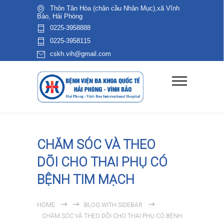
Thôn Tân Hòa (chân cầu Nhân Mục),xã Vĩnh
Bảo, Hải Phòng
0225-3958888
0225-3958115
cskh.vih@gmail.com
CHĂM SÓC VÀ THEO
DÕI CHO THAI PHỤ CÓ
BỆNH TIM MẠCH
HOME
BLOG WITH SIDEBAR
CHĂM SÓC VÀ THEO DÕI CHO THAI PHỤ CÓ BỆNH