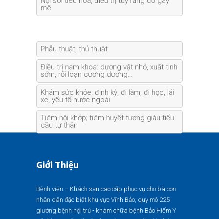
Nội soi tiêu hóa, điều trị tủy răng có gây
mê
Phẫu thuật, thủ thuật
Điều trị nam khoa: dương vật nhỏ, xuất tinh
sớm, rối loạn cương dương…
Khám sức khỏe: định kỳ, đi làm, đi học, lái
xe, yếu tố nước ngoài
Tiêm nội khớp; tiêm huyết tương giàu tiểu
cầu tự thân
Giới Thiệu
Bệnh viện – Khách sạn cao cấp phục vụ cho bà con
nhân dân đặc biệt khu vực Vĩnh Bảo, quy mô 225
giường bệnh nội trú - khám chữa bệnh Bảo Hiểm Y