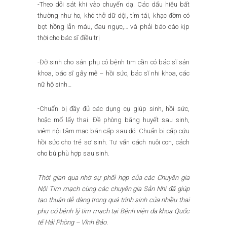
-Theo dõi sát khi vào chuyển dạ. Các dấu hiệu bất
thường như ho, khó thở dữ dội, tím tái, khạc đờm có
bọt hồng lẫn máu, đau ngực,… và phải báo cáo kịp
thời cho bác sĩ điều trị
-Đỡ sinh cho sản phụ có bệnh tim cần có bác sĩ sản
khoa, bác sĩ gây mê – hồi sức, bác sĩ nhi khoa, các
nữ hộ sinh…
-Chuẩn bị đầy đủ các dụng cụ giúp sinh, hồi sức,
hoặc mổ lấy thai. Đề phòng băng huyết sau sinh,
viêm nội tâm mạc bán cấp sau đó. Chuẩn bị cấp cứu
hồi sức cho trẻ sơ sinh. Tư vấn cách nuôi con, cách
cho bú phù hợp sau sinh.
Thời gian qua nhờ sự phối hợp của các Chuyên gia
Nội Tim mạch cùng các chuyên gia Sản Nhi đã giúp
tạo thuận dễ dàng trong quá trình sinh của nhiều thai
phụ có bệnh lý tim mạch tại Bệnh viện đa khoa Quốc
tế Hải Phòng – Vĩnh Bảo.