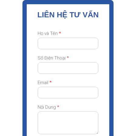
LIÊN HỆ TƯ VẤN
Họ và Tên
*
Số Điện Thoại
*
Email
*
Nội Dung
*