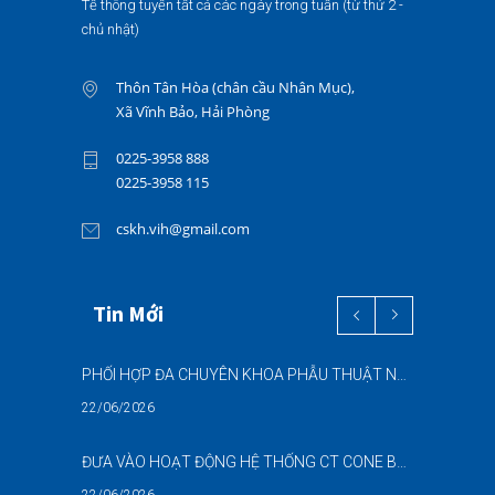
Tế thông tuyến tất cả các ngày trong tuần (từ thứ 2 -
chủ nhật)
Thôn Tân Hòa (chân cầu Nhân Mục),
Xã Vĩnh Bảo, Hải Phòng
0225-3958 888
0225-3958 115
cskh.vih@gmail.com
Tin Mới
PHỐI HỢP ĐA CHUYÊN KHOA PHẪU THUẬT NỘI SOI “2 TRONG 1” THÀNH CÔNG CHO BỆNH NHÂN 69 TUỔI MẮC ĐỒNG THỜI HAI BỆNH LÝ NẶNG
22/06/2026
ĐƯA VÀO HOẠT ĐỘNG HỆ THỐNG CT CONE BEAM (CBCT) 3D THẾ HỆ MỚI – NÂNG CAO CHẤT LƯỢNG CHẨN ĐOÁN RĂNG HÀM MẶT
22/06/2026