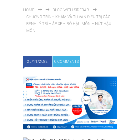
HOME
BLOG WITH SIDEBAR
CHƯƠNG TRÌNH KHÁM VÀ TƯ VẤN ĐIỀU TRỊ CÁC
BỆNH LÝ TRĨ – ÁP XE – RÒ HẬU MÔN – NỨT HẬU
MÔN
25/11/2022
0 COMMENTS