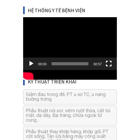
HỆ THỐNG Y TẾ BỆNH VIỆN
Video
Player
00:00
00:57
KỸ THUẬT TRIỂN KHAI
Giảm đau trong đẻ; PT u xơ TC, u nang
buồng trứng
Phẫu thuật nội soi: viêm ruột thừa, cắt túi
mật, dạ dày, đại tràng, chửa ngoài tử
cung…
Phẫu thuật thay khớp háng, khớp gối; PT
cột sống; Tán sỏi bằng máy công suất