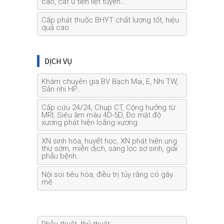
cao, cắt u tiền liệt tuyến…
Cấp phát thuốc BHYT chất lượng tốt, hiệu
quả cao
DỊCH VỤ
Khám chuyên gia BV Bạch Mai, E, Nhi TW,
Sản nhi HP…
Cấp cứu 24/24, Chụp CT, Cộng hưởng từ
MRI, Siêu âm màu 4D-5D, Đo mật độ
xương phát hiện loãng xương
XN sinh hóa, huyết học, XN phát hiện ung
thư sớm, miễn dịch, sàng lọc sơ sinh, giải
phẫu bệnh…
Nội soi tiêu hóa, điều trị tủy răng có gây
mê