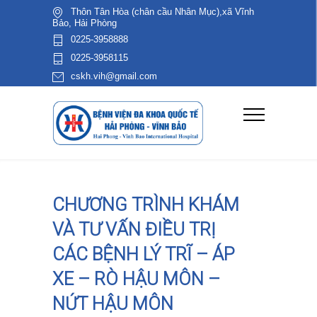
Thôn Tân Hòa (chân cầu Nhân Mục),xã Vĩnh
Bảo, Hải Phòng
0225-3958888
0225-3958115
cskh.vih@gmail.com
CHƯƠNG TRÌNH KHÁM
VÀ TƯ VẤN ĐIỀU TRỊ
CÁC BỆNH LÝ TRĨ – ÁP
XE – RÒ HẬU MÔN –
NỨT HẬU MÔN