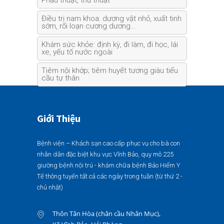
Phẫu thuật, thủ thuật
Điều trị nam khoa: dương vật nhỏ, xuất tinh
sớm, rối loạn cương dương…
Khám sức khỏe: định kỳ, đi làm, đi học, lái
xe, yếu tố nước ngoài
Tiêm nội khớp; tiêm huyết tương giàu tiểu
cầu tự thân
Giới Thiệu
Bệnh viện – Khách sạn cao cấp phục vụ cho bà con
nhân dân đặc biệt khu vực Vĩnh Bảo, quy mô 225
giường bệnh nội trú - khám chữa bệnh Bảo Hiểm Y
Tế thông tuyến tất cả các ngày trong tuần (từ thứ 2 -
chủ nhật)
Thôn Tân Hòa (chân cầu Nhân Mục),