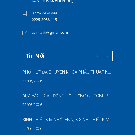
Xã Vĩnh Bảo, Hải Phòng
0225-3958 888
0225-3958 115
cskh.vih@gmail.com
Tin Mới
PHỐI HỢP ĐA CHUYÊN KHOA PHẪU THUẬT NỘI SOI “2 TRONG 1” THÀNH CÔNG CHO BỆNH NHÂN 69 TUỔI MẮC ĐỒNG THỜI HAI BỆNH LÝ NẶNG
22/06/2026
ĐƯA VÀO HOẠT ĐỘNG HỆ THỐNG CT CONE BEAM (CBCT) 3D THẾ HỆ MỚI – NÂNG CAO CHẤT LƯỢNG CHẨN ĐOÁN RĂNG HÀM MẶT
22/06/2026
SINH THIẾT KIM NHỎ (FNA) & SINH THIẾT KIM LÕI (CNB) – HỖ TRỢ ĐÁNH GIÁ CÁC TỔN THƯƠNG NGHI NGỜ UNG THƯ DƯỚI HƯỚNG DẪN SIÊU ÂM
05/06/2026