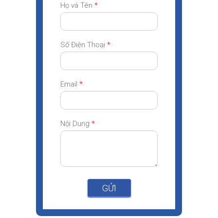
Họ và Tên
*
Số Điện Thoại
*
Email
*
Nội Dung
*
GỬI