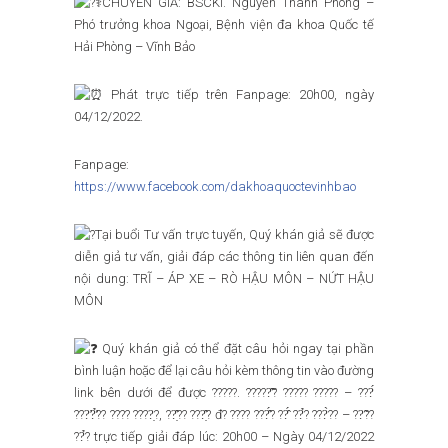
CHUYÊN GIA: BSCKI. Nguyễn Thanh Phong –
Phó trưởng khoa Ngoại, Bệnh viện đa khoa Quốc tế
Hải Phòng – Vĩnh Bảo
Phát trực tiếp trên Fanpage: 20h00, ngày
04/12/2022.
Fanpage:
https://www.facebook.com/dakhoaquoctevinhbao
Tại buổi Tư vấn trực tuyến, Quý khán giả sẽ được
diễn giả tư vấn, giải đáp các thông tin liên quan đến
nội dung: TRĨ – ÁP XE – RÒ HẬU MÔN – NỨT HẬU
MÔN
Quý khán giả có thể đặt câu hỏi ngay tại phần
bình luận hoặc để lại câu hỏi kèm thông tin vào đường
link bên dưới để được ?????. ?????̂̃? ????? ????? – ???́
???̛?̛̉?? ???? ????̣?, ??̣̂?? ???̣̂? đ? ???? ???̂́? ??̂́ ??̉? ???̀?? – ??̃??
??̉? trực tiếp giải đáp lúc: 20h00 – Ngày 04/12/2022