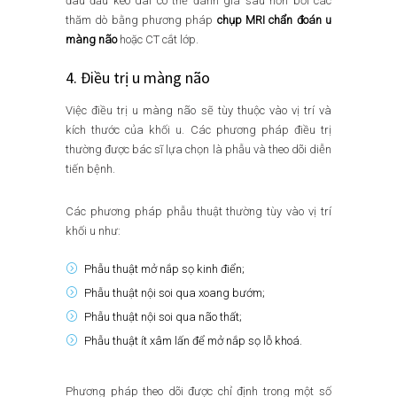
đau đầu kéo dài có thể đánh giá sâu hơn bởi các
thăm dò bằng phương pháp
chụp MRI chẩn đoán u
màng não
hoặc CT cắt lớp.
4. Điều trị u màng não
Việc điều trị u màng não sẽ tùy thuộc vào vị trí và
kích thước của khối u. Các phương pháp điều trị
thường được bác sĩ lựa chọn là phẫu và theo dõi diễn
tiến bệnh.
Các phương pháp phẫu thuật thường tùy vào vị trí
khối u như:
Phẫu thuật mở nắp sọ kinh điển;
Phẫu thuật nội soi qua xoang bướm;
Phẫu thuật nội soi qua não thất;
Phẫu thuật ít xâm lấn để mở nắp sọ lỗ khoá.
Phương pháp theo dõi được chỉ định trong một số