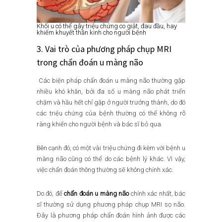
Khối u có thể gây triệu chứng co giật, đau đầu, hay
khiếm khuyết thần kinh cho người bệnh
3. Vai trò của phương pháp chụp MRI
trong chẩn đoán u màng não
Các biện pháp chẩn đoán u màng não thường gặp
nhiều khó khăn, bởi đa số u màng não phát triển
chậm và hầu hết chỉ gặp ở người trưởng thành, do đó
các triệu chứng của bệnh thường có thể không rõ
ràng khiến cho người bệnh và bác sĩ bỏ qua.
Bên cạnh đó, có một vài triệu chứng đi kèm với bệnh u
màng não cũng có thể do các bệnh lý khác. Vì vậy,
việc chẩn đoán thông thường sẽ không chính xác.
Do đó, để
chẩn đoán u màng não
chính xác nhất, bác
sĩ thường sử dụng phương pháp chụp MRI sọ não.
Đây là phương pháp chẩn đoán hình ảnh được các