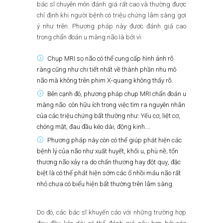
bác sĩ chuyên môn đánh giá rất cao và thường được
chỉ định khi người bệnh có triệu chứng lâm sàng gợi
ý như trên. Phương pháp này được đánh giá cao
trong chẩn đoán u màng não là bởi vì:
Chụp MRI sọ não có thể cung cấp hình ảnh rõ
ràng cũng như chi tiết nhất về thành phần nhu mô
não mà không trên phim X-quang không thấy rõ.
Bên cạnh đó, phương pháp chụp MRI chẩn đoán u
màng não còn hữu ích trong việc tìm ra nguyên nhân
của các triệu chứng bất thường như: Yếu cơ, liệt cơ,
chóng mặt, đau đầu kéo dài, động kinh….
Phương pháp này còn có thể giúp phát hiện các
bệnh lý của não như xuất huyết, khối u, phù nề; tổn
thương não xảy ra do chấn thương hay đột quỵ, đặc
biệt là có thể phát hiện sớm các ổ nhồi máu não rất
nhỏ chưa có biểu hiện bất thường trên lâm sàng.
Do đó, các bác sĩ khuyến cáo với những trường hợp