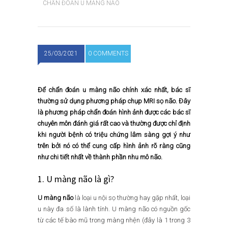
CHẨN ĐOÁN U MÀNG NÃO
25/03/2021
0 COMMENTS
Để chẩn đoán u màng não chính xác nhất, bác sĩ
thường sử dụng phương pháp chụp MRI sọ não. Đây
là phương pháp chẩn đoán hình ảnh được các bác sĩ
chuyên môn đánh giá rất cao và thường được chỉ định
khi người bệnh có triệu chứng lâm sàng gợi ý như
trên bởi nó có thể cung cấp hình ảnh rõ ràng cũng
như chi tiết nhất về thành phần nhu mô não.
1. U màng não là gì?
U màng não
là loại u nội sọ thường hay gặp nhất, loại
u này đa số là lành tính. U màng não có nguồn gốc
từ các tế bào mũ trong màng nhện (đây là 1 trong 3