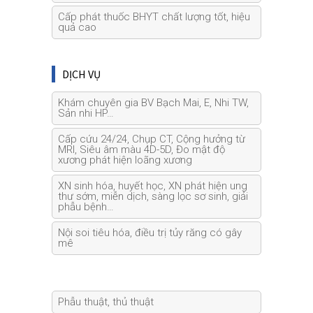
Cấp phát thuốc BHYT chất lượng tốt, hiệu
quả cao
DỊCH VỤ
Khám chuyên gia BV Bạch Mai, E, Nhi TW,
Sản nhi HP…
Cấp cứu 24/24, Chụp CT, Cộng hưởng từ
MRI, Siêu âm màu 4D-5D, Đo mật độ
xương phát hiện loãng xương
XN sinh hóa, huyết học, XN phát hiện ung
thư sớm, miễn dịch, sàng lọc sơ sinh, giải
phẫu bệnh…
Nội soi tiêu hóa, điều trị tủy răng có gây
mê
Phẫu thuật, thủ thuật