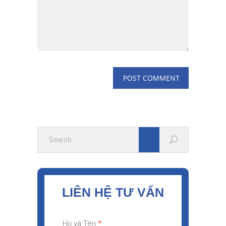
LIÊN HỆ TƯ VẤN
Họ và Tên
*