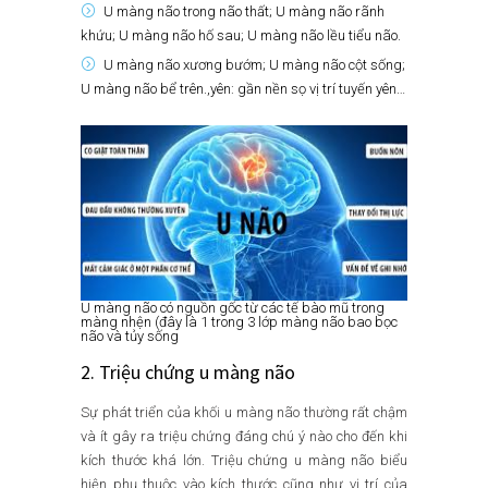
U màng não trong não thất; U màng não rãnh
khứu; U màng não hố sau; U màng não lều tiểu não.
U màng não xương bướm; U màng não cột sống;
U màng não bể trên.,yên: gần nền sọ vị trí tuyến yên…
U màng não có nguồn gốc từ các tế bào mũ trong
màng nhện (đây là 1 trong 3 lớp màng não bao bọc
não và tủy sống
2. Triệu chứng u màng não
Sự phát triển của khối u màng não thường rất chậm
và ít gây ra triệu chứng đáng chú ý nào cho đến khi
kích thước khá lớn. Triệu chứng u màng não biểu
hiện phụ thuộc vào kích thước cũng như vị trí của