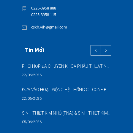
0225-3958 888
0225-3958 115
cskh.vih@gmail.com
Tin Mới
PHỐI HỢP ĐA CHUYÊN KHOA PHẪU THUẬT NỘI SOI “2 TRONG 1” THÀNH CÔNG CHO BỆNH NHÂN 69 TUỔI MẮC ĐỒNG THỜI HAI BỆNH LÝ NẶNG
22/06/2026
ĐƯA VÀO HOẠT ĐỘNG HỆ THỐNG CT CONE BEAM (CBCT) 3D THẾ HỆ MỚI – NÂNG CAO CHẤT LƯỢNG CHẨN ĐOÁN RĂNG HÀM MẶT
22/06/2026
SINH THIẾT KIM NHỎ (FNA) & SINH THIẾT KIM LÕI (CNB) – HỖ TRỢ ĐÁNH GIÁ CÁC TỔN THƯƠNG NGHI NGỜ UNG THƯ DƯỚI HƯỚNG DẪN SIÊU ÂM
05/06/2026