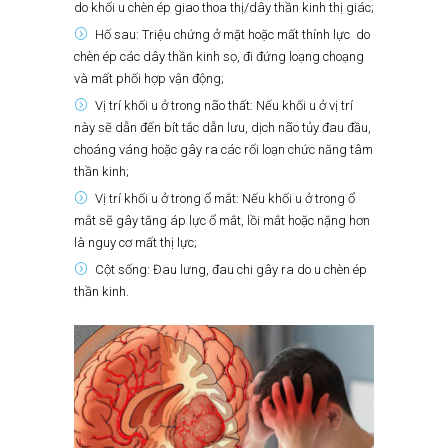
do khối u chèn ép giao thoa thị/dây thần kinh thị giác;
Hố sau: Triệu chứng ở mặt hoặc mất thính lực do
chèn ép các dây thần kinh sọ, đi đứng loạng choạng
và mất phối hợp vận động;
Vị trí khối u ở trong não thất: Nếu khối u ở vị trí
này sẽ dẫn đến bít tắc dẫn lưu, dịch não tủy đau đầu,
choáng váng hoặc gây ra các rối loạn chức năng tâm
thần kinh;
Vị trí khối u ở trong ổ mắt: Nếu khối u ở trong ổ
mắt sẽ gây tăng áp lực ổ mắt, lồi mắt hoặc nặng hơn
là nguy cơ mất thị lực;
Cột sống: Đau lưng, đau chi gây ra do u chèn ép
thần kinh.