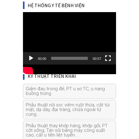
HỆ THỐNG Y TẾ BỆNH VIỆN
Video
Player
00:00
00:57
KỸ THUẬT TRIỂN KHAI
Giảm đau trong đẻ; PT u xơ TC, u nang
buồng trứng
Phẫu thuật nội soi: viêm ruột thừa, cắt túi
mật, dạ dày, đại tràng, chửa ngoài tử
cung…
Phẫu thuật thay khớp háng, khớp gối; PT
cột sống; Tán sỏi bằng máy công suất
cao, cắt u tiền liệt tuyến…