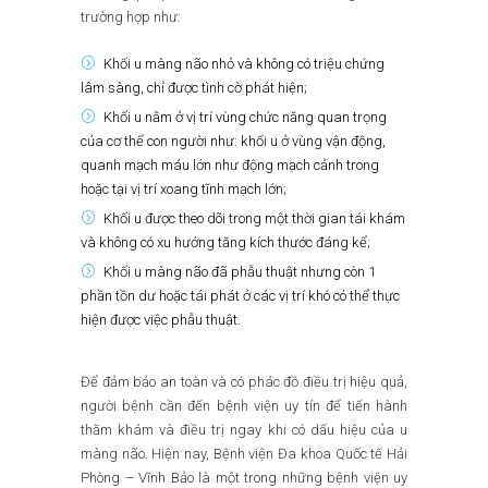
trường hợp như:
Khối u màng não nhỏ và không có triệu chứng
lâm sàng, chỉ được tình cờ phát hiện;
Khối u nằm ở vị trí vùng chức năng quan trọng
của cơ thể con người như: khối u ở vùng vận động,
quanh mạch máu lớn như động mạch cảnh trong
hoặc tại vị trí xoang tĩnh mạch lớn;
Khối u được theo dõi trong một thời gian tái khám
và không có xu hướng tăng kích thước đáng kể;
Khối u màng não đã phẫu thuật nhưng còn 1
phần tồn dư hoặc tái phát ở các vị trí khó có thể thực
hiện được việc phẫu thuật.
Để đảm bảo an toàn và có phác đồ điều trị hiệu quả,
người bệnh cần đến bệnh viện uy tín để tiến hành
thăm khám và điều trị ngay khi có dấu hiệu của u
màng não. Hiện nay, Bệnh viện Đa khoa Quốc tế Hải
Phòng – Vĩnh Bảo là một trong những bệnh viện uy