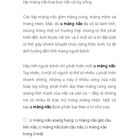
lớp màng não bao bọc não và tủy sống.
Các lớp màng não gồm màng cứng, màng mềm và
màng nhện. Mặc dù
u màng não
đa số là lành tính,
nhưng trong một số trường hợp chứng có thể phát
triển đến kích thước rất lớn và ở một số vị trí đặc biệt
có thể gây khiếm khuyết chức năng thần kinh, từ đó
ảnh hưởng đến tính mạng người bệnh.
Hầu hết người bệnh chỉ phát triển một
u màng não
.
Tuy nhiên, ở một số người có thể có nhiều u phát triển
nhanh chóng, những u này ở nhiều vùng của não
hoặc tủy sống, phát triển dọc theo màng cứng vùng
xoang tĩnh mạch của não và sàn sọ – đây là những
nơi có nhiều tế bào mũ trong màng nhện. Một số
loại
u màng não
được phân loại theo vị trí như sau:
U màng não xoang hang; U màng não góc cầu
tiểu não; U màng não bán cầu não; U màng não
trong ổ mắt.