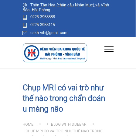
Thôn Tân Hòa (chân cầu Nhân Mục),xã Vĩnh
Bảo, Hải Phòng
0225-3958888
0225-3958115
cskh.vih@gmail.com
Chụp MRI có vai trò như
thế nào trong chẩn đoán
u màng não
HOME
BLOG WITH SIDEBAR
CHỤP MRI CÓ VAI TRÒ NHƯ THẾ NÀO TRONG