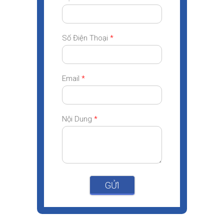
Số Điện Thoại
*
Email
*
Nội Dung
*
GỬI