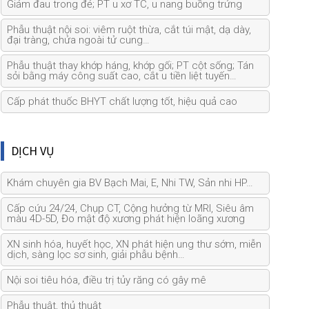
Giảm đau trong đẻ; PT u xơ TC, u nang buồng trứng
Phẫu thuật nội soi: viêm ruột thừa, cắt túi mật, dạ dày,
đại tràng, chửa ngoài tử cung…
Phẫu thuật thay khớp háng, khớp gối; PT cột sống; Tán
sỏi bằng máy công suất cao, cắt u tiền liệt tuyến…
Cấp phát thuốc BHYT chất lượng tốt, hiệu quả cao
DỊCH VỤ
Khám chuyên gia BV Bạch Mai, E, Nhi TW, Sản nhi HP…
Cấp cứu 24/24, Chụp CT, Cộng hưởng từ MRI, Siêu âm
màu 4D-5D, Đo mật độ xương phát hiện loãng xương
XN sinh hóa, huyết học, XN phát hiện ung thư sớm, miễn
dịch, sàng lọc sơ sinh, giải phẫu bệnh…
Nội soi tiêu hóa, điều trị tủy răng có gây mê
Phẫu thuật, thủ thuật