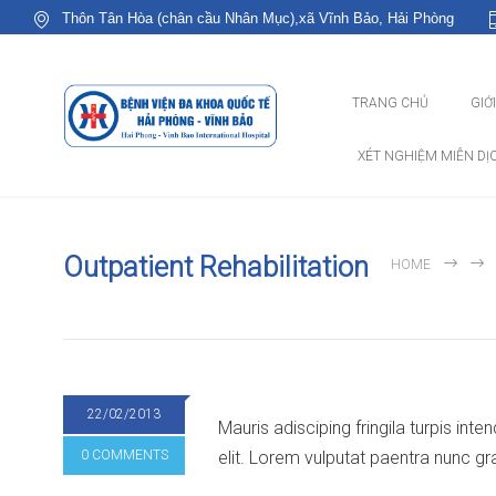
Thôn Tân Hòa (chân cầu Nhân Mục),xã Vĩnh Bảo, Hải Phòng
TRANG CHỦ
GIỚ
XÉT NGHIỆM MIỄN DỊ
Outpatient Rehabilitation
HOME
22/02/2013
Mauris adisciping fringila turpis int
0 COMMENTS
elit. Lorem vulputat paentra nunc gr