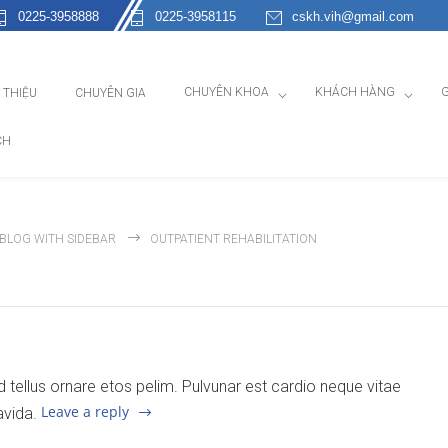
0225-3958888
0225-3958115
cskh.vih@gmail.com
CHUYÊN KHOA
KHÁCH HÀNG
G
I THIỆU
CHUYÊN GIA
CH
BLOG WITH SIDEBAR
OUTPATIENT REHABILITATION
end tellus ornare etos pelim. Pulvunar est cardio neque vitae
Leave a reply
avida.