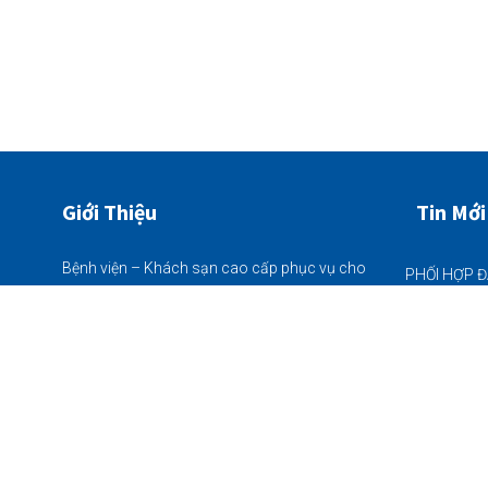
Giới Thiệu
Tin Mới
Bệnh viện – Khách sạn cao cấp phục vụ cho
bà con nhân dân đặc biệt khu vực Vĩnh Bảo,
22/06/2026
quy mô 225 giường bệnh nội trú - khám chữa
bệnh Bảo Hiểm Y Tế thông tuyến tất cả các
ngày trong tuần (từ thứ 2 - chủ nhật)
22/06/2026
Thôn Tân Hòa (chân cầu Nhân Mục),
Xã Vĩnh Bảo, Hải Phòng
05/06/2026