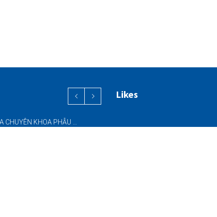
Likes
PHỐI HỢP ĐA CHUYÊN KHOA PHẪU THUẬT NỘI SOI “2 TRONG 1” THÀNH CÔNG CHO BỆNH NHÂN 69 TUỔI MẮC ĐỒNG THỜI HAI BỆNH LÝ NẶNG
ĐƯA VÀO HOẠT ĐỘNG HỆ THỐNG CT CONE BEAM (CBCT) 3D THẾ HỆ MỚI – NÂNG CAO CHẤT LƯỢNG CHẨN ĐOÁN RĂNG HÀM MẶT
SINH THIẾT KIM NHỎ (FNA) & SINH THIẾT KIM LÕI (CNB) – HỖ TRỢ ĐÁNH GIÁ CÁC TỔN THƯƠNG NGHI NGỜ UNG THƯ DƯỚI HƯỚNG DẪN SIÊU ÂM