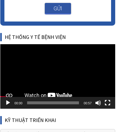
GỬI
HỆ THỐNG Y TẾ BỆNH VIỆN
Video
Player
00:00
00:57
KỸ THUẬT TRIỂN KHAI