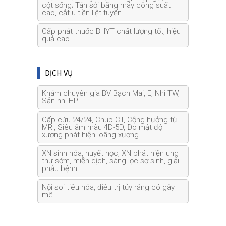
cột sống; Tán sỏi bằng máy công suất
cao, cắt u tiền liệt tuyến…
Cấp phát thuốc BHYT chất lượng tốt, hiệu
quả cao
DỊCH VỤ
Khám chuyên gia BV Bạch Mai, E, Nhi TW,
Sản nhi HP…
Cấp cứu 24/24, Chụp CT, Cộng hưởng từ
MRI, Siêu âm màu 4D-5D, Đo mật độ
xương phát hiện loãng xương
XN sinh hóa, huyết học, XN phát hiện ung
thư sớm, miễn dịch, sàng lọc sơ sinh, giải
phẫu bệnh…
Nội soi tiêu hóa, điều trị tủy răng có gây
mê