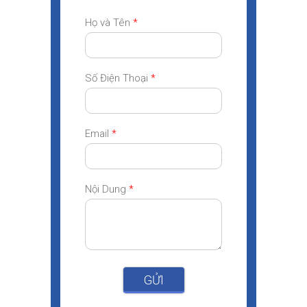
Họ và Tên
*
Số Điện Thoại
*
Email
*
Nội Dung
*
GỬI