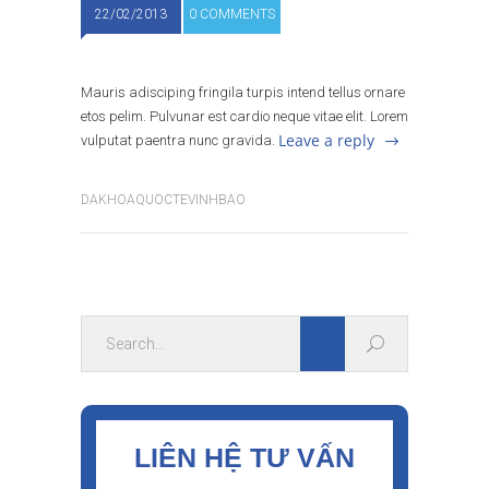
22/02/2013
0 COMMENTS
Mauris adisciping fringila turpis intend tellus ornare
etos pelim. Pulvunar est cardio neque vitae elit. Lorem
Leave a reply
vulputat paentra nunc gravida.
DAKHOAQUOCTEVINHBAO
LIÊN HỆ TƯ VẤN