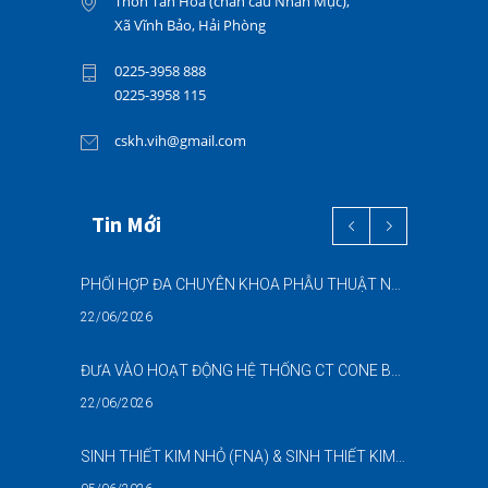
Thôn Tân Hòa (chân cầu Nhân Mục),
Xã Vĩnh Bảo, Hải Phòng
0225-3958 888
0225-3958 115
cskh.vih@gmail.com
Tin Mới
PHỐI HỢP ĐA CHUYÊN KHOA PHẪU THUẬT NỘI SOI “2 TRONG 1” THÀNH CÔNG CHO BỆNH NHÂN 69 TUỔI MẮC ĐỒNG THỜI HAI BỆNH LÝ NẶNG
22/06/2026
ĐƯA VÀO HOẠT ĐỘNG HỆ THỐNG CT CONE BEAM (CBCT) 3D THẾ HỆ MỚI – NÂNG CAO CHẤT LƯỢNG CHẨN ĐOÁN RĂNG HÀM MẶT
22/06/2026
SINH THIẾT KIM NHỎ (FNA) & SINH THIẾT KIM LÕI (CNB) – HỖ TRỢ ĐÁNH GIÁ CÁC TỔN THƯƠNG NGHI NGỜ UNG THƯ DƯỚI HƯỚNG DẪN SIÊU ÂM