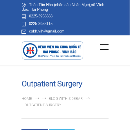
Thôn Tân Hòa (chân cầu Nhân Mục),xã Vĩnh
Bảo, Hải Phòng
0225-3958888
0225-3958115
cskh.vih@gmail.com
Outpatient Surgery
HOME
BLOG WITH SIDEBAR
OUTPATIENT SURGERY