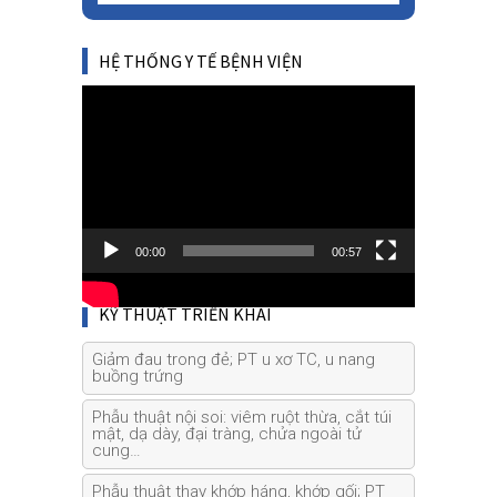
HỆ THỐNG Y TẾ BỆNH VIỆN
Video
Player
00:00
00:57
KỸ THUẬT TRIỂN KHAI
Giảm đau trong đẻ; PT u xơ TC, u nang
buồng trứng
Phẫu thuật nội soi: viêm ruột thừa, cắt túi
mật, dạ dày, đại tràng, chửa ngoài tử
cung…
Phẫu thuật thay khớp háng, khớp gối; PT