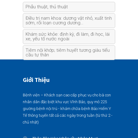
Phẫu thuật, thủ thuật
Điều trị nam khoa: dương vật nhỏ, xuất tinh
sớm, rối loạn cương dương…
Khám sức khỏe: định kỳ, đi làm, đi học, lái
xe, yếu tố nước ngoài
Tiêm nội khớp; tiêm huyết tương giàu tiểu
cầu tự thân
Giới Thiệu
Bệnh viện – Khách sạn cao cấp phục vụ cho bà con
nhân dân đặc biệt khu vực Vĩnh Bảo, quy mô 225
giường bệnh nội trú - khám chữa bệnh Bảo Hiểm Y
Tế thông tuyến tất cả các ngày trong tuần (từ thứ 2 -
chủ nhật)