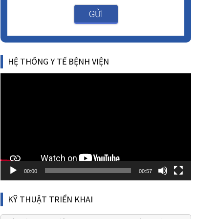
GỬI
HỆ THỐNG Y TẾ BỆNH VIỆN
Video
Player
00:00
00:57
KỸ THUẬT TRIỂN KHAI