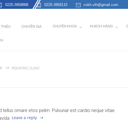
0225-3958888
0225-3958115
cskh.vih@gmail.com
CHUYÊN KHOA
KHÁCH HÀNG
G
I THIỆU
CHUYÊN GIA
CH
AR
PEDIATRIC CLINIC
end tellus ornare etos pelim. Pulvunar est cardio neque vitae
Leave a reply
avida.