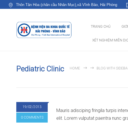
Thôn Tân Hòa (chân cầu Nhân Mục),xã Vĩnh Bảo, Hải Phòng
TRANG CHỦ
GIỚ
XÉT NGHIỆM MIỄN DỊ
Pediatric Clinic
HOME
BLOG WITH SIDEB
19/02/2013
Mauris adisciping fringila turpis int
0 COMMENTS
elit. Lorem vulputat paentra nunc gr