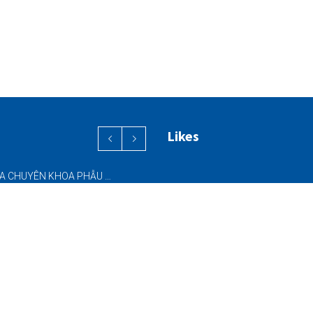
Likes
PHỐI HỢP ĐA CHUYÊN KHOA PHẪU THUẬT NỘI SOI “2 TRONG 1” THÀNH CÔNG CHO BỆNH NHÂN 69 TUỔI MẮC ĐỒNG THỜI HAI BỆNH LÝ NẶNG
ĐƯA VÀO HOẠT ĐỘNG HỆ THỐNG CT CONE BEAM (CBCT) 3D THẾ HỆ MỚI – NÂNG CAO CHẤT LƯỢNG CHẨN ĐOÁN RĂNG HÀM MẶT
SINH THIẾT KIM NHỎ (FNA) & SINH THIẾT KIM LÕI (CNB) – HỖ TRỢ ĐÁNH GIÁ CÁC TỔN THƯƠNG NGHI NGỜ UNG THƯ DƯỚI HƯỚNG DẪN SIÊU ÂM