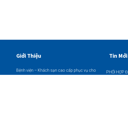
Giới Thiệu
Tin Mới
Bệnh viện – Khách sạn cao cấp phục vụ cho
bà con nhân dân đặc biệt khu vực Vĩnh Bảo,
22/06/2026
quy mô 225 giường bệnh nội trú - khám chữa
bệnh Bảo Hiểm Y Tế thông tuyến tất cả các
ngày trong tuần (từ thứ 2 - chủ nhật)
22/06/2026
Thôn Tân Hòa (chân cầu Nhân Mục),
Xã Vĩnh Bảo, Hải Phòng
05/06/2026