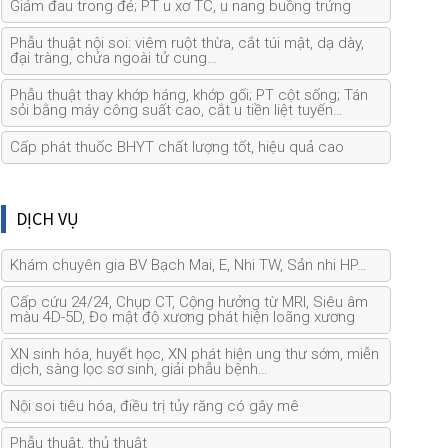
Giảm đau trong đẻ; PT u xơ TC, u nang buồng trứng
Phẫu thuật nội soi: viêm ruột thừa, cắt túi mật, dạ dày,
đại tràng, chửa ngoài tử cung…
Phẫu thuật thay khớp háng, khớp gối; PT cột sống; Tán
sỏi bằng máy công suất cao, cắt u tiền liệt tuyến…
Cấp phát thuốc BHYT chất lượng tốt, hiệu quả cao
DỊCH VỤ
Khám chuyên gia BV Bạch Mai, E, Nhi TW, Sản nhi HP…
Cấp cứu 24/24, Chụp CT, Cộng hưởng từ MRI, Siêu âm
màu 4D-5D, Đo mật độ xương phát hiện loãng xương
XN sinh hóa, huyết học, XN phát hiện ung thư sớm, miễn
dịch, sàng lọc sơ sinh, giải phẫu bệnh…
Nội soi tiêu hóa, điều trị tủy răng có gây mê
Phẫu thuật, thủ thuật