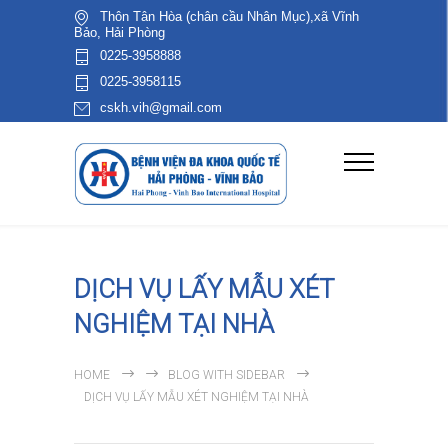
Thôn Tân Hòa (chân cầu Nhân Mục),xã Vĩnh
Bảo, Hải Phòng
0225-3958888
0225-3958115
cskh.vih@gmail.com
DỊCH VỤ LẤY MẪU XÉT
NGHIỆM TẠI NHÀ
HOME
BLOG WITH SIDEBAR
DỊCH VỤ LẤY MẪU XÉT NGHIỆM TẠI NHÀ