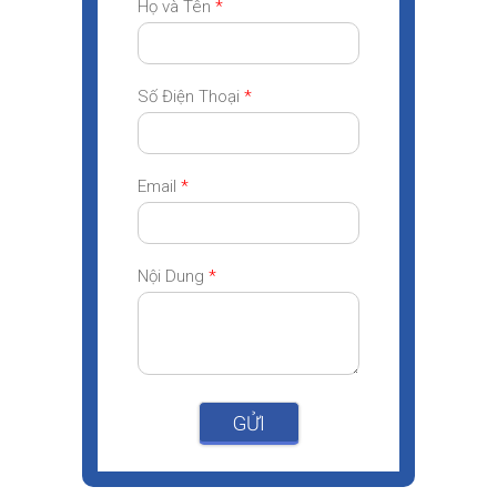
Họ và Tên
*
Số Điện Thoại
*
Email
*
Nội Dung
*
GỬI