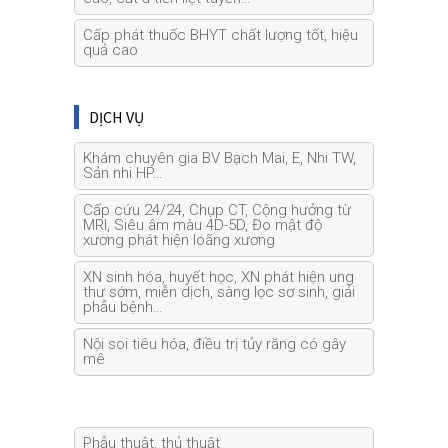
Cấp phát thuốc BHYT chất lượng tốt, hiệu
quả cao
DỊCH VỤ
Khám chuyên gia BV Bạch Mai, E, Nhi TW,
Sản nhi HP…
Cấp cứu 24/24, Chụp CT, Cộng hưởng từ
MRI, Siêu âm màu 4D-5D, Đo mật độ
xương phát hiện loãng xương
XN sinh hóa, huyết học, XN phát hiện ung
thư sớm, miễn dịch, sàng lọc sơ sinh, giải
phẫu bệnh…
Nội soi tiêu hóa, điều trị tủy răng có gây
mê
Phẫu thuật, thủ thuật