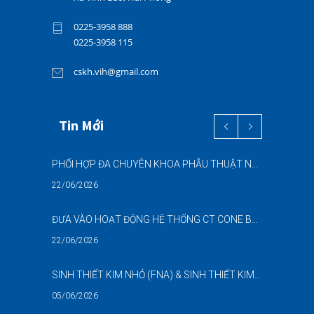
0225-3958 888
0225-3958 115
cskh.vih@gmail.com
Tin Mới
PHỐI HỢP ĐA CHUYÊN KHOA PHẪU THUẬT NỘI SOI “2 TRONG 1” THÀNH CÔNG CHO BỆNH NHÂN 69 TUỔI MẮC ĐỒNG THỜI HAI BỆNH LÝ NẶNG
22/06/2026
ĐƯA VÀO HOẠT ĐỘNG HỆ THỐNG CT CONE BEAM (CBCT) 3D THẾ HỆ MỚI – NÂNG CAO CHẤT LƯỢNG CHẨN ĐOÁN RĂNG HÀM MẶT
22/06/2026
SINH THIẾT KIM NHỎ (FNA) & SINH THIẾT KIM LÕI (CNB) – HỖ TRỢ ĐÁNH GIÁ CÁC TỔN THƯƠNG NGHI NGỜ UNG THƯ DƯỚI HƯỚNG DẪN SIÊU ÂM
05/06/2026