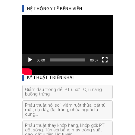
HỆ THỐNG Y TẾ BỆNH VIỆN
Video
Player
00:00
00:57
KỸ THUẬT TRIỂN KHAI
Giảm đau trong đẻ; PT u xơ TC, u nang
buồng trứng
Phẫu thuật nội soi: viêm ruột thừa, cắt túi
mật, dạ dày, đại tràng, chửa ngoài tử
cung…
Phẫu thuật thay khớp háng, khớp gối; PT
cột sống; Tán sỏi bằng máy công suất
cao, cắt u tiền liệt tuyến…