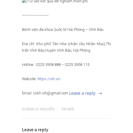
Tư vấn kết quả xét nghiệm miễn phí
—————————
Bệnh viện đa khoa Quốc tế Hải Phòng – Vĩnh Bảo
Địa chỉ: Khu phố Tân Hòa (chân cầu Nhân Mục),Thị
trấn Vĩnh Bảo,Huyện Vĩnh Bảo, Hải Phòng
Hotline : 0225 3958 888 – 0225 3958 115
Website:
https://vih.vn/
Leave a reply
Email: cskh.vih@gmail.com
KHÁNH LY NGUYỄN
TIN MỚI
Leave a reply