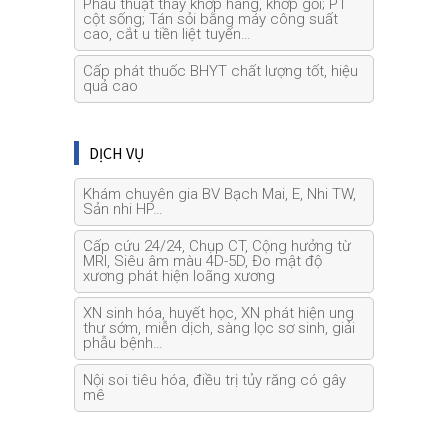
Phẫu thuật thay khớp háng, khớp gối; PT
cột sống; Tán sỏi bằng máy công suất
cao, cắt u tiền liệt tuyến…
Cấp phát thuốc BHYT chất lượng tốt, hiệu
quả cao
DỊCH VỤ
Khám chuyên gia BV Bạch Mai, E, Nhi TW,
Sản nhi HP…
Cấp cứu 24/24, Chụp CT, Cộng hưởng từ
MRI, Siêu âm màu 4D-5D, Đo mật độ
xương phát hiện loãng xương
XN sinh hóa, huyết học, XN phát hiện ung
thư sớm, miễn dịch, sàng lọc sơ sinh, giải
phẫu bệnh…
Nội soi tiêu hóa, điều trị tủy răng có gây
mê