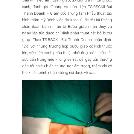
Sau khi siêu âm tuyến giáp, đo lường tỉ mỉ từng góc
cạnh, đánh giá kĩ càng và toàn diện, TS.BSCKII Bùi
Thanh Doanh – Giám đốc Trung tâm Phẫu thuật tạo
hình thẩm mỹ Bệnh viện đa khoa Quốc tế Hải Phòng
chẩn đoán bệnh nhân bị Bướu giáp nhân thùy và
ngay lập tức được chỉ định phẫu thuật cắt bỏ bướu
giáp. Theo TS.BSCKII Bùi Thanh Doanh nhận định:
“Đối với những trường hợp bướu giáp có kích thước
lớn, việc tiến hành phẫu thuật phải được cân nhắc hết
sức cẩn trọng nếu không sẽ rất dễ gây tổn thương
dẫn tới nhiều biến chứng nghiêm trọng, thậm chí có
thể khiến bệnh nhân không nói được về sau.