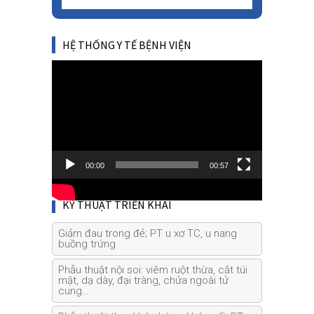
HỆ THỐNG Y TẾ BỆNH VIỆN
Video
Player
00:00
00:57
KỸ THUẬT TRIỂN KHAI
Giảm đau trong đẻ; PT u xơ TC, u nang
buồng trứng
Phẫu thuật nội soi: viêm ruột thừa, cắt túi
mật, dạ dày, đại tràng, chửa ngoài tử
cung…