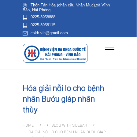
Thôn Tân Hòa (chân cầu Nhân Mục),xã Vĩnh
Bảo, Hải Phòng
0225-3958888
0225-3958115
cskh.vih@gmail.com
Hóa giải nỗi lo cho bệnh
nhân Bướu giáp nhân
thùy
HOME
BLOG WITH SIDEBAR
HÓA GIẢI NỖI LO CHO BỆNH NHÂN BƯỚU GIÁP