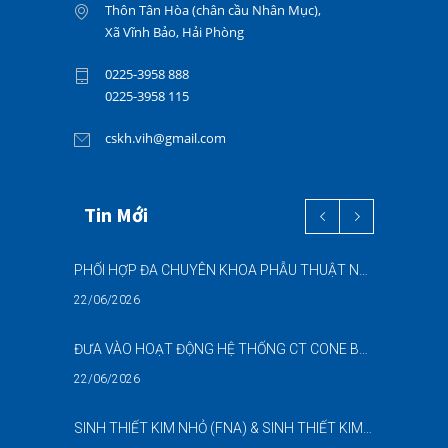
Thôn Tân Hòa (chân cầu Nhân Mục),
Xã Vĩnh Bảo, Hải Phòng
0225-3958 888
0225-3958 115
cskh.vih@gmail.com
Tin Mới
PHỐI HỢP ĐA CHUYÊN KHOA PHẪU THUẬT NỘI SOI “2 TRONG 1” THÀNH CÔNG CHO BỆNH NHÂN 69 TUỔI MẮC ĐỒNG THỜI HAI BỆNH LÝ NẶNG
22/06/2026
ĐƯA VÀO HOẠT ĐỘNG HỆ THỐNG CT CONE BEAM (CBCT) 3D THẾ HỆ MỚI – NÂNG CAO CHẤT LƯỢNG CHẨN ĐOÁN RĂNG HÀM MẶT
22/06/2026
SINH THIẾT KIM NHỎ (FNA) & SINH THIẾT KIM LÕI (CNB) – HỖ TRỢ ĐÁNH GIÁ CÁC TỔN THƯƠNG NGHI NGỜ UNG THƯ DƯỚI HƯỚNG DẪN SIÊU ÂM