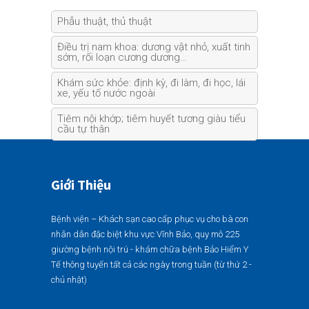
Phẫu thuật, thủ thuật
Điều trị nam khoa: dương vật nhỏ, xuất tinh
sớm, rối loạn cương dương…
Khám sức khỏe: định kỳ, đi làm, đi học, lái
xe, yếu tố nước ngoài
Tiêm nội khớp; tiêm huyết tương giàu tiểu
cầu tự thân
Giới Thiệu
Bệnh viện – Khách sạn cao cấp phục vụ cho bà con
nhân dân đặc biệt khu vực Vĩnh Bảo, quy mô 225
giường bệnh nội trú - khám chữa bệnh Bảo Hiểm Y
Tế thông tuyến tất cả các ngày trong tuần (từ thứ 2 -
chủ nhật)