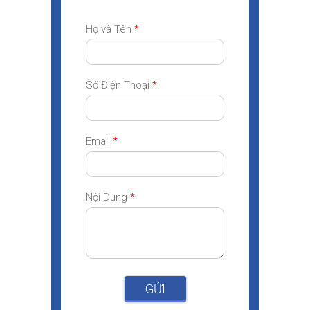
Họ và Tên
*
Số Điện Thoại
*
Email
*
Nội Dung
*
GỬI