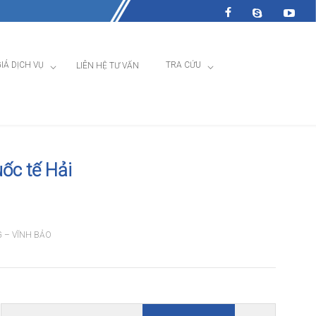
IÁ DỊCH VỤ
TRA CỨU
LIÊN HỆ TƯ VẤN
ốc tế Hải
 – VĨNH BẢO