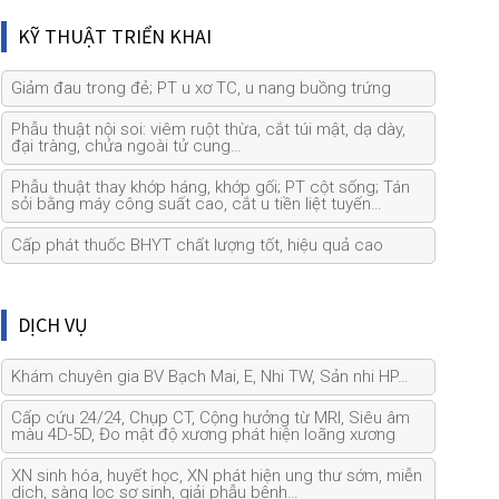
KỸ THUẬT TRIỂN KHAI
Giảm đau trong đẻ; PT u xơ TC, u nang buồng trứng
Phẫu thuật nội soi: viêm ruột thừa, cắt túi mật, dạ dày,
đại tràng, chửa ngoài tử cung…
Phẫu thuật thay khớp háng, khớp gối; PT cột sống; Tán
sỏi bằng máy công suất cao, cắt u tiền liệt tuyến…
Cấp phát thuốc BHYT chất lượng tốt, hiệu quả cao
DỊCH VỤ
Khám chuyên gia BV Bạch Mai, E, Nhi TW, Sản nhi HP…
Cấp cứu 24/24, Chụp CT, Cộng hưởng từ MRI, Siêu âm
màu 4D-5D, Đo mật độ xương phát hiện loãng xương
XN sinh hóa, huyết học, XN phát hiện ung thư sớm, miễn
dịch, sàng lọc sơ sinh, giải phẫu bệnh…