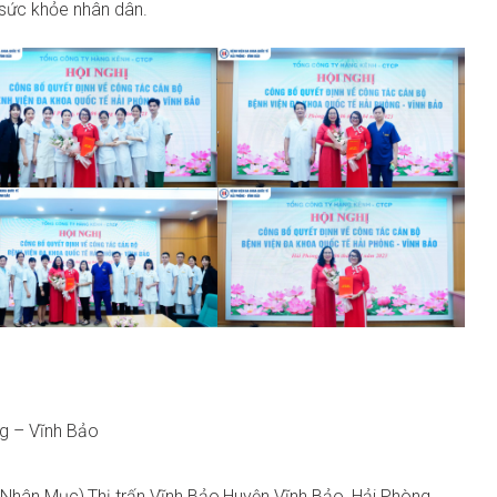
sức khỏe nhân dân.
ng – Vĩnh Bảo
 Nhân Mục),Thị trấn Vĩnh Bảo,Huyện Vĩnh Bảo, Hải Phòng