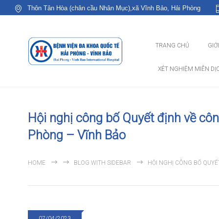
Thôn Tân Hòa (chân cầu Nhân Mục),xã Vĩnh Bảo, Hải Phòng
TRANG CHỦ
GIỚ
XÉT NGHIỆM MIỄN DỊ
Hội nghị công bố Quyết định về côn
Phòng – Vĩnh Bảo
HOME
BLOG WITH SIDEBAR
HỘI NGHỊ CÔNG BỐ QUYẾ
07/04/2023