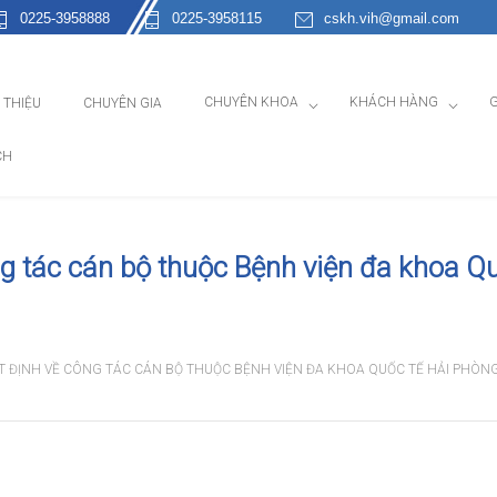
0225-3958888
0225-3958115
cskh.vih@gmail.com
CHUYÊN KHOA
KHÁCH HÀNG
G
I THIỆU
CHUYÊN GIA
CH
g tác cán bộ thuộc Bệnh viện đa khoa Qu
T ĐỊNH VỀ CÔNG TÁC CÁN BỘ THUỘC BỆNH VIỆN ĐA KHOA QUỐC TẾ HẢI PHÒNG