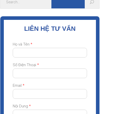
LIÊN HỆ TƯ VẤN
Họ và Tên
*
Số Điện Thoại
*
Email
*
Nội Dung
*