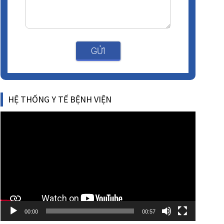
GỬI
HỆ THỐNG Y TẾ BỆNH VIỆN
Video
Player
00:00
00:57