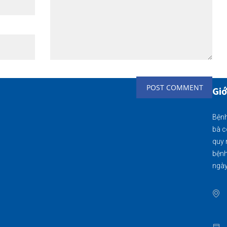
Giớ
Bệnh
bà c
quy 
bệnh
ngày