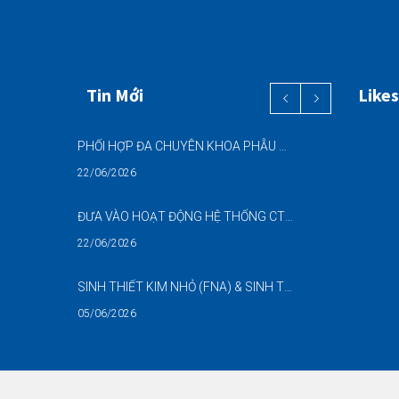
Tin Mới
Likes
PHỐI HỢP ĐA CHUYÊN KHOA PHẪU THUẬT NỘI SOI “2 TRONG 1” THÀNH CÔNG CHO BỆNH NHÂN 69 TUỔI MẮC ĐỒNG THỜI HAI BỆNH LÝ NẶNG
22/06/2026
ĐƯA VÀO HOẠT ĐỘNG HỆ THỐNG CT CONE BEAM (CBCT) 3D THẾ HỆ MỚI – NÂNG CAO CHẤT LƯỢNG CHẨN ĐOÁN RĂNG HÀM MẶT
22/06/2026
SINH THIẾT KIM NHỎ (FNA) & SINH THIẾT KIM LÕI (CNB) – HỖ TRỢ ĐÁNH GIÁ CÁC TỔN THƯƠNG NGHI NGỜ UNG THƯ DƯỚI HƯỚNG DẪN SIÊU ÂM
05/06/2026
DANH SÁCH NGƯỜI THỰC HÀNH CHỨC DANH HỘ SINH (NGUYỄN NGỌC MAI)-BẢN SỐ 02 NĂM 2026-BVĐKQTHPVB
02/06/2026