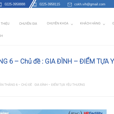
0225-3958888
0225-3958115
cskh.vih@gmail.com
CHUYÊN KHOA
KHÁCH HÀNG
G
I THIỆU
CHUYÊN GIA
CH
 6 – Chủ đề : GIA ĐÌNH – ĐIỂM TỰA 
ẢN THÁNG 6 – CHỦ ĐỀ : GIA ĐÌNH – ĐIỂM TỰA YÊU THƯƠNG