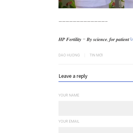
—————————————–
L
𝑯𝑷 𝑭𝒆𝒓𝒕𝒊𝒍𝒊𝒕𝒚 – 𝑩𝒚 𝒔𝒄𝒊𝒆𝒏𝒄𝒆, 𝒇𝒐𝒓 𝒑𝒂𝒕𝒊𝒆𝒏𝒕
DAO HUONG
TIN MỚI
Leave a reply
YOUR NAME
YOUR EMAIL