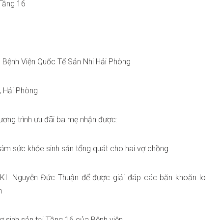
 Tầng 16
, Tòa nhà A – Bệnh Viện Quốc Tế Sản Nhi Hải Phòng
, Hải Phòng
ương trình ưu đãi ba mẹ nhận được:
hám sức khỏe sinh sản tổng quát cho hai vợ chồng
I. Nguyễn Đức Thuận để được giải đáp các băn khoăn lo
n
ợ sinh sản tại Tầng 16 của Bệnh viện.