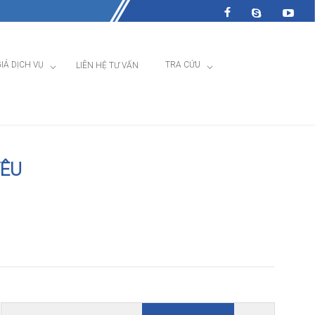
IÁ DỊCH VỤ
TRA CỨU
LIÊN HỆ TƯ VẤN
YÊU