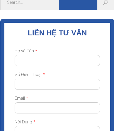
LIÊN HỆ TƯ VẤN
Họ và Tên
*
Số Điện Thoại
*
Email
*
Nội Dung
*