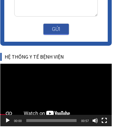
GỬI
HỆ THỐNG Y TẾ BỆNH VIỆN
Video
Player
00:00
00:57