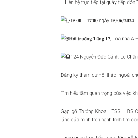
– Liên hệ trực tiếp tại quầy tiếp đón
𝟏𝟓:𝟎𝟎 – 𝟏𝟕:𝟎𝟎 ngày 𝟏𝟓/𝟎𝟔/𝟐𝟎𝟐𝟒
𝐇𝐨̣̂𝐢 𝐭𝐫𝐮̛𝐨̛̀𝐧𝐠 𝐓𝐚̂̀𝐧𝐠 𝟏𝟕
124 Nguyễn Đức Cảnh, Lê Chân
Đăng ký tham dự Hội thảo, ngoài ch
Tìm hiểu tầm quan trọng của việc k
Gặp gỡ Trưởng Khoa HTSS – BS CK
lắng của mình trên hành trình tìm co
Tham quan trực tiếp Trung tâm Hỗ tr