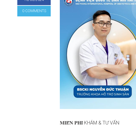
0 COMMENTS
𝐌𝐈𝐄̂̃𝐍 𝐏𝐇𝐈́ KHÁM & TƯ VẤN