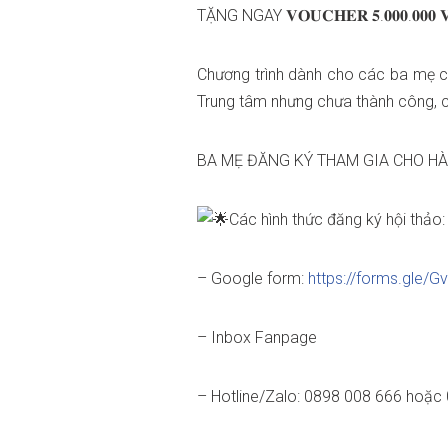
TẶNG NGAY 𝐕𝐎𝐔𝐂𝐇𝐄𝐑 𝟓.𝟎𝟎𝟎.𝟎𝟎
Chương trình dành cho các ba mẹ ch
Trung tâm nhưng chưa thành công, ch
BA MẸ ĐĂNG KÝ THAM GIA CHO HÀ
Các hình thức đăng ký hội thảo:
– Google form:
https://forms.gle
– Inbox Fanpage
– Hotline/Zalo: 0898 008 666 hoặc