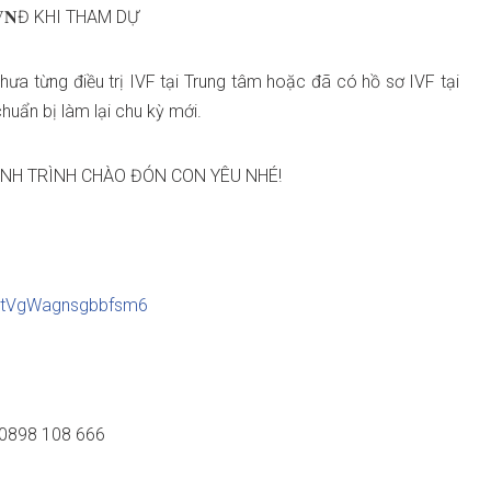
𝟎 𝐕𝐍Đ KHI THAM DỰ
ưa từng điều trị IVF tại Trung tâm hoặc đã có hồ sơ IVF tại
uẩn bị làm lại chu kỳ mới.
NH TRÌNH CHÀO ĐÓN CON YÊU NHÉ!
/GvtVgWagnsgbbfsm6
 0898 108 666