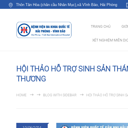
Thôn Tân Hòa (chân cầu Nhân Mục),xã Vĩnh Bảo, Hải Phòng
TRANG CHỦ
GIỚ
XÉT NGHIỆM MIỄN DỊ
HỘI THẢO HỖ TRỢ SINH SẢN THÁNG
THƯƠNG
HOME
BLOG WITH SIDEBAR
HỘI THẢO HỖ TRỢ SINH S
10/06/2024