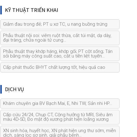
KỸ THUẬT TRIỂN KHAI
Giảm đau trong đẻ; PT u xơ TC, u nang buồng trứng
Phẫu thuật nội soi: viêm ruột thừa, cắt túi mật, dạ dày,
đại tràng, chửa ngoài tử cung…
Phẫu thuật thay khớp háng, khớp gối; PT cột sống; Tán
sỏi bằng máy công suất cao, cắt u tiền liệt tuyến…
Cấp phát thuốc BHYT chất lượng tốt, hiệu quả cao
DỊCH VỤ
Khám chuyên gia BV Bạch Mai, E, Nhi TW, Sản nhi HP…
Cấp cứu 24/24, Chụp CT, Cộng hưởng từ MRI, Siêu âm
màu 4D-5D, Đo mật độ xương phát hiện loãng xương
XN sinh hóa, huyết học, XN phát hiện ung thư sớm, miễn
dịch, sàng lọc sơ sinh, giải phẫu bệnh…