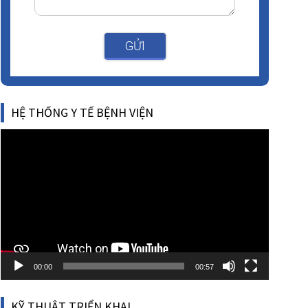
GỬI
HỆ THỐNG Y TẾ BỆNH VIỆN
Video
Player
00:00
00:57
KỸ THUẬT TRIỂN KHAI