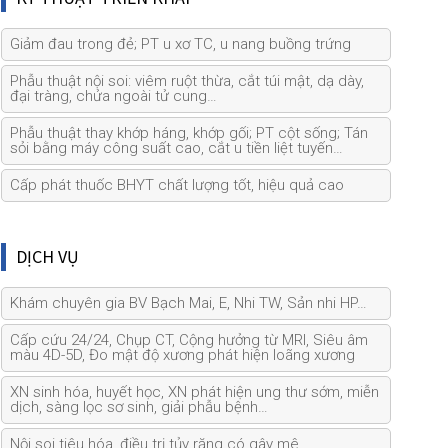
Giảm đau trong đẻ; PT u xơ TC, u nang buồng trứng
Phẫu thuật nội soi: viêm ruột thừa, cắt túi mật, dạ dày,
đại tràng, chửa ngoài tử cung…
Phẫu thuật thay khớp háng, khớp gối; PT cột sống; Tán
sỏi bằng máy công suất cao, cắt u tiền liệt tuyến…
Cấp phát thuốc BHYT chất lượng tốt, hiệu quả cao
DỊCH VỤ
Khám chuyên gia BV Bạch Mai, E, Nhi TW, Sản nhi HP…
Cấp cứu 24/24, Chụp CT, Cộng hưởng từ MRI, Siêu âm
màu 4D-5D, Đo mật độ xương phát hiện loãng xương
XN sinh hóa, huyết học, XN phát hiện ung thư sớm, miễn
dịch, sàng lọc sơ sinh, giải phẫu bệnh…
Nội soi tiêu hóa, điều trị tủy răng có gây mê