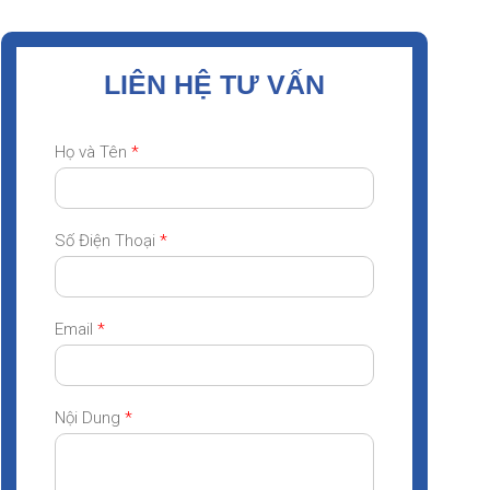
LIÊN HỆ TƯ VẤN
Họ và Tên
*
Số Điện Thoại
*
Email
*
Nội Dung
*