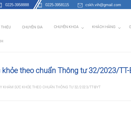
0225-3958888
0225-3958115
cskh.vih@gmail.com
CHUYÊN KHOA
KHÁCH HÀNG
G
I THIỆU
CHUYÊN GIA
CH
 khỏe theo chuẩn Thông tư 32/2023/TT
Y KHÁM SỨC KHỎE THEO CHUẨN THÔNG TƯ 32/2023/TT-BYT