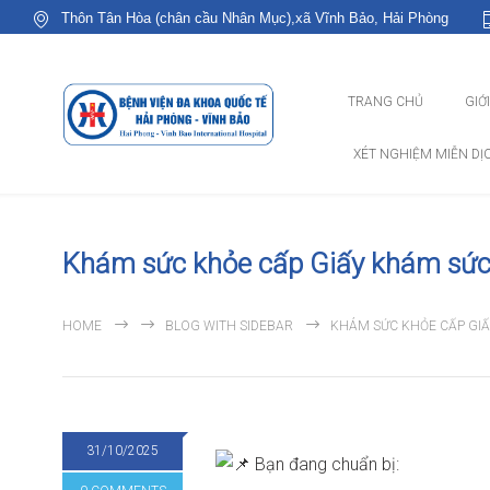
Thôn Tân Hòa (chân cầu Nhân Mục),xã Vĩnh Bảo, Hải Phòng
TRANG CHỦ
GIỚ
XÉT NGHIỆM MIỄN DỊ
Khám sức khỏe cấp Giấy khám sức
HOME
BLOG WITH SIDEBAR
KHÁM SỨC KHỎE CẤP GIẤ
31/10/2025
Bạn đang chuẩn bị: