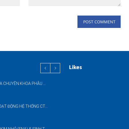
Likes
PHỐI HỢP ĐA CHUYÊN KHOA PHẪU THUẬT NỘI SOI “2 TRONG 1” THÀNH CÔNG CHO BỆNH NHÂN 69 TUỔI MẮC ĐỒNG THỜI HAI BỆNH LÝ NẶNG
ĐƯA VÀO HOẠT ĐỘNG HỆ THỐNG CT CONE BEAM (CBCT) 3D THẾ HỆ MỚI – NÂNG CAO CHẤT LƯỢNG CHẨN ĐOÁN RĂNG HÀM MẶT