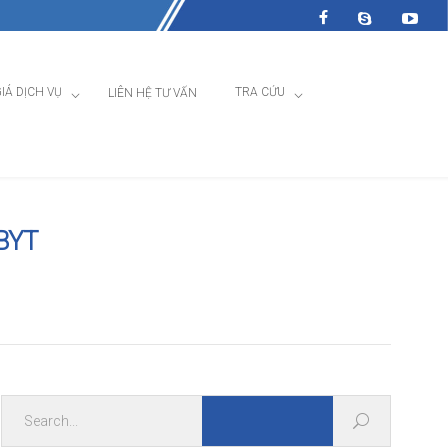
IÁ DỊCH VỤ
TRA CỨU
LIÊN HỆ TƯ VẤN
-BYT