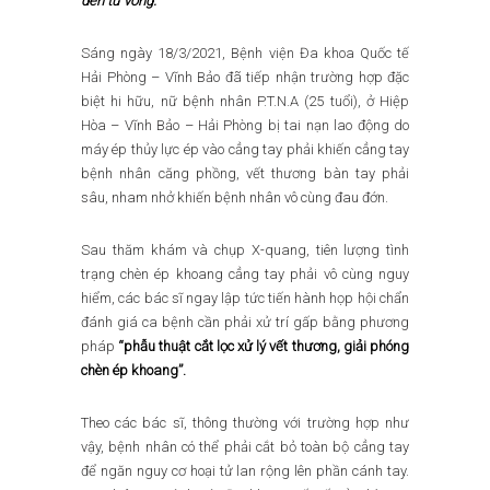
đến tử vong.
Sáng ngày 18/3/2021, Bệnh viện Đa khoa Quốc tế
Hải Phòng – Vĩnh Bảo đã tiếp nhận trường hợp đặc
biệt hi hữu, nữ bệnh nhân P.T.N.A (25 tuổi), ở Hiệp
Hòa – Vĩnh Bảo – Hải Phòng bị tai nạn lao động do
máy ép thủy lực ép vào cẳng tay phải khiến cẳng tay
bệnh nhân căng phồng, vết thương bàn tay phải
sâu, nham nhở khiến bệnh nhân vô cùng đau đớn.
Sau thăm khám và chụp X-quang, tiên lượng tình
trạng chèn ép khoang cẳng tay phải vô cùng nguy
hiểm, các bác sĩ ngay lập tức tiến hành họp hội chẩn
đánh giá ca bệnh cần phải xử trí gấp bằng phương
pháp
“phẫu thuật cắt lọc xử lý vết thương, giải phóng
chèn ép khoang”.
Theo các bác sĩ, thông thường với trường hợp như
vậy, bệnh nhân có thể phải cắt bỏ toàn bộ cẳng tay
để ngăn nguy cơ hoại tử lan rộng lên phần cánh tay.