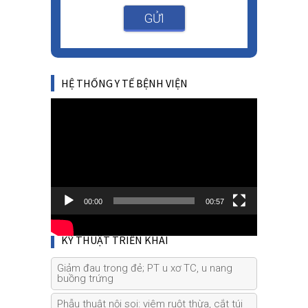
GỬI
HỆ THỐNG Y TẾ BỆNH VIỆN
Video
Player
00:00
00:57
KỸ THUẬT TRIỂN KHAI
Giảm đau trong đẻ; PT u xơ TC, u nang
buồng trứng
Phẫu thuật nội soi: viêm ruột thừa, cắt túi