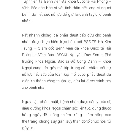
Tuy nhiên, tại Bệnh viện Đa khoa Quốc tế Hải Phòng –
Vĩnh Bảo các bác sĩ với tinh thần hết lòng vì người
bệnh đã hết sức nỗ lực để giữ lại cánh tay cho bệnh
nhân.
Rất nhanh chóng, ca phẫu thuật cấp cứu cho bệnh
nhân được thực hiện trực tiếp bởi PGS.TS Hà Kim
Trung – Giám đốc Bệnh viện đa khoa Quốc tế Hải
Phòng – Vĩnh Bảo, BSCKI. Nguyễn Duy Sơn – Phó
trưởng khoa Ngoại, Bác sĩ Đỗ Công Danh – Khoa
Ngoại cùng kíp gây mê tập trung cứu chữa. Với sự
nỗ lực hết sức của toàn kíp mổ, cuộc phẫu thuật đã
diễn ra thành công thuận lợi, cứu lại được cánh tay
cho bệnh nhân.
Ngay hậu phẫu thuật, bệnh nhân được các y bác sĩ,
điều dưỡng khoa Ngoại chăm sóc liên tục, dùng thuốc
hàng ngày để chống nhiễm trùng nhằm nâng cao
thể trạng, chống suy gan, suy thận do tổ chức hoại tử
gây ra.