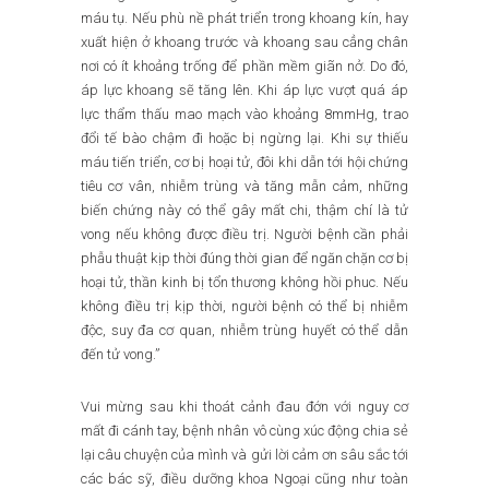
máu tụ. Nếu phù nề phát triển trong khoang kín, hay
xuất hiện ở khoang trước và khoang sau cẳng chân
nơi có ít khoảng trống để phần mềm giãn nở. Do đó,
áp lực khoang sẽ tăng lên. Khi áp lực vượt quá áp
lực thẩm thấu mao mạch vào khoảng 8mmHg, trao
đổi tế bào chậm đi hoặc bị ngừng lại. Khi sự thiếu
máu tiến triển, cơ bị hoại tử, đôi khi dẫn tới hội chứng
tiêu cơ vân, nhiễm trùng và tăng mẫn cảm, những
biến chứng này có thể gây mất chi, thậm chí là tử
vong nếu không được điều trị. Người bệnh cần phải
phẫu thuật kịp thời đúng thời gian để ngăn chặn cơ bị
hoại tử, thần kinh bị tổn thương không hồi phuc. Nếu
không điều trị kịp thời, người bệnh có thể bị nhiễm
độc, suy đa cơ quan, nhiễm trùng huyết có thể dẫn
đến tử vong.”
Vui mừng sau khi thoát cảnh đau đớn với nguy cơ
mất đi cánh tay, bệnh nhân vô cùng xúc động chia sẻ
lại câu chuyện của mình và gửi lời cảm ơn sâu sắc tới
các bác sỹ, điều dưỡng khoa Ngoại cũng như toàn