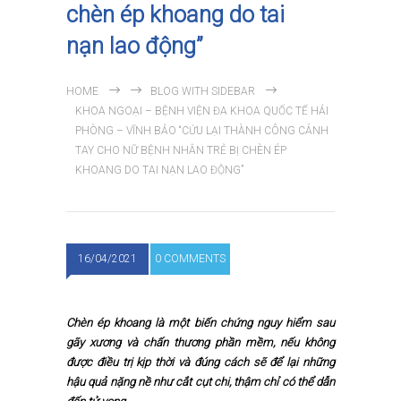
chèn ép khoang do tai
nạn lao động”
HOME
BLOG WITH SIDEBAR
KHOA NGOẠI – BỆNH VIỆN ĐA KHOA QUỐC TẾ HẢI
PHÒNG – VĨNH BẢO “CỨU LẠI THÀNH CÔNG CÁNH
TAY CHO NỮ BỆNH NHÂN TRẺ BỊ CHÈN ÉP
KHOANG DO TAI NẠN LAO ĐỘNG”
16/04/2021
0 COMMENTS
Chèn ép khoang là một biến chứng nguy hiểm sau
gãy xương và chấn thương phần mềm, nếu không
được điều trị kịp thời và đúng cách sẽ để lại những
hậu quả nặng nề như cắt cụt chi, thậm chỉ có thể dẫn