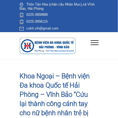
Thôn Tân Hòa (chân cầu Nhân Mục),xã Vĩnh
Bảo, Hải Phòng
0225-3958888
0225-3958115
cskh.vih@gmail.com
Khoa Ngoại – Bệnh viện
Đa khoa Quốc tế Hải
Phòng – Vĩnh Bảo “Cứu
lại thành công cánh tay
cho nữ bệnh nhân trẻ bị