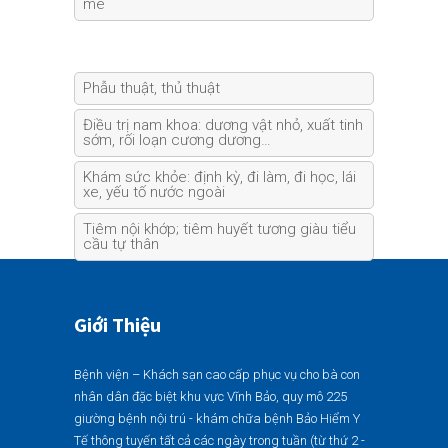
mê
Phẫu thuật, thủ thuật
Điều trị nam khoa: dương vật nhỏ, xuất tinh
sớm, rối loạn cương dương…
Khám sức khỏe: định kỳ, đi làm, đi học, lái
xe, yếu tố nước ngoài
Tiêm nội khớp; tiêm huyết tương giàu tiểu
cầu tự thân
Giới Thiệu
Bệnh viện – Khách sạn cao cấp phục vụ cho bà con
nhân dân đặc biệt khu vực Vĩnh Bảo, quy mô 225
giường bệnh nội trú - khám chữa bệnh Bảo Hiểm Y
Tế thông tuyến tất cả các ngày trong tuần (từ thứ 2 -