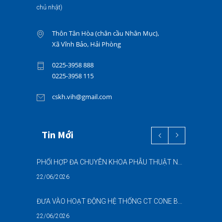
chủ nhật)
Thôn Tân Hòa (chân cầu Nhân Mục),
Xã Vĩnh Bảo, Hải Phòng
0225-3958 888
0225-3958 115
cskh.vih@gmail.com
Tin Mới
PHỐI HỢP ĐA CHUYÊN KHOA PHẪU THUẬT NỘI SOI “2 TRONG 1” THÀNH CÔNG CHO BỆNH NHÂN 69 TUỔI MẮC ĐỒNG THỜI HAI BỆNH LÝ NẶNG
22/06/2026
ĐƯA VÀO HOẠT ĐỘNG HỆ THỐNG CT CONE BEAM (CBCT) 3D THẾ HỆ MỚI – NÂNG CAO CHẤT LƯỢNG CHẨN ĐOÁN RĂNG HÀM MẶT
22/06/2026