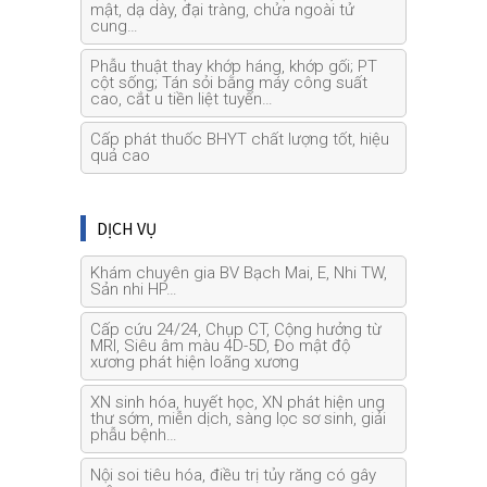
mật, dạ dày, đại tràng, chửa ngoài tử
cung…
Phẫu thuật thay khớp háng, khớp gối; PT
cột sống; Tán sỏi bằng máy công suất
cao, cắt u tiền liệt tuyến…
Cấp phát thuốc BHYT chất lượng tốt, hiệu
quả cao
DỊCH VỤ
Khám chuyên gia BV Bạch Mai, E, Nhi TW,
Sản nhi HP…
Cấp cứu 24/24, Chụp CT, Cộng hưởng từ
MRI, Siêu âm màu 4D-5D, Đo mật độ
xương phát hiện loãng xương
XN sinh hóa, huyết học, XN phát hiện ung
thư sớm, miễn dịch, sàng lọc sơ sinh, giải
phẫu bệnh…
Nội soi tiêu hóa, điều trị tủy răng có gây