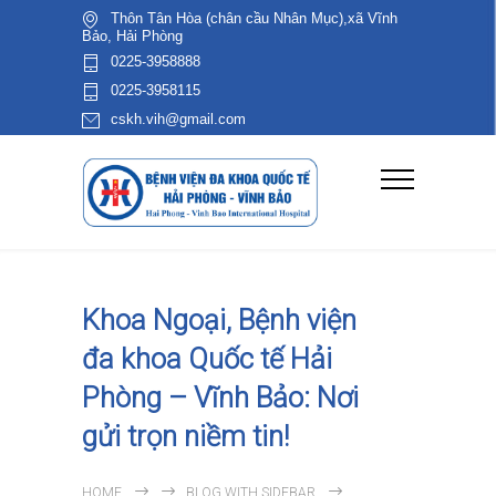
Thôn Tân Hòa (chân cầu Nhân Mục),xã Vĩnh
Bảo, Hải Phòng
0225-3958888
0225-3958115
cskh.vih@gmail.com
Khoa Ngoại, Bệnh viện
đa khoa Quốc tế Hải
Phòng – Vĩnh Bảo: Nơi
gửi trọn niềm tin!
HOME
BLOG WITH SIDEBAR