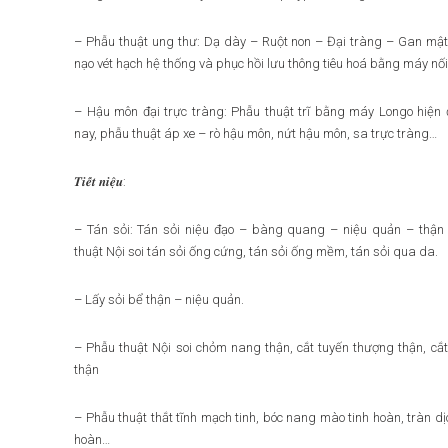
– Phẫu thuật ung thư: Dạ dày – Ruột non – Đại tràng – Gan mật
nạo vét hạch hệ thống và phục hồi lưu thông tiêu hoá bằng máy nối 
– Hậu môn đại trực tràng: Phẫu thuật trĩ bằng máy Longo hiện 
nay, phẫu thuật áp xe – rò hậu môn, nứt hậu môn, sa trực tràng…
𝑻𝒊𝒆̂́𝒕 𝒏𝒊𝒆̣̂𝒖:
– Tán sỏi: Tán sỏi niệu đạo – bàng quang – niệu quản – thận
thuật Nội soi tán sỏi ống cứng, tán sỏi ống mềm, tán sỏi qua da.
– Lấy sỏi bể thận – niệu quản.
– Phẫu thuật Nội soi chỏm nang thận, cắt tuyến thượng thận, cắt
thận
– Phẫu thuật thắt tĩnh mạch tinh, bóc nang mào tinh hoàn, tràn d
hoàn…