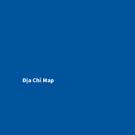
HÔN MÊ GAN NGUY KỊCH TỪ MỘT DẤU HIỆU TƯỞNG CHỪNG “BÌNH THƯỜNG”
07/05/2026
Địa Chỉ Map