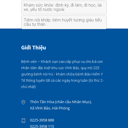
Khám sức khỏe: định kỳ, đi làm, đi học, lái
xe, yếu tố nước ngoài
Tiêm nội khớp; tiêm huyết tương giàu tiểu
cầu tự thân
Giới Thiệu
Bệnh viện – Khách sạn cao cấp phục vụ cho bà con
nhân dân đặc biệt khu vực Vĩnh Bảo, quy mô 225
giường bệnh nội trú - khám chữa bệnh Bảo Hiểm Y
Tế thông tuyến tất cả các ngày trong tuần (từ thứ 2 -
chủ nhật)
Thôn Tân Hòa (chân cầu Nhân Mục),
Xã Vĩnh Bảo, Hải Phòng
0225-3958 888
0225-3958 115