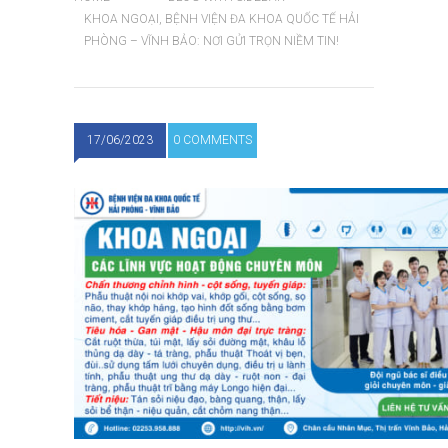
KHOA NGOẠI, BỆNH VIỆN ĐA KHOA QUỐC TẾ HẢI
PHÒNG – VĨNH BẢO: NƠI GỬI TRỌN NIỀM TIN!
17/06/2023
0 COMMENTS