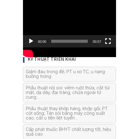
Player
00:00
00:57
KỸ THUẬT TRIỂN KHAI
Giảm đau trong đẻ; PT u xơ TC, u nang
buồng trứng
Phẫu thuật nội soi: viêm ruột thừa, cắt túi
mật, dạ dày, đại tràng, chửa ngoài tử
cung…
Phẫu thuật thay khớp háng, khớp gối; PT
cột sống; Tán sỏi bằng máy công suất
cao, cắt u tiền liệt tuyến…
Cấp phát thuốc BHYT chất lượng tốt, hiệu
quả cao