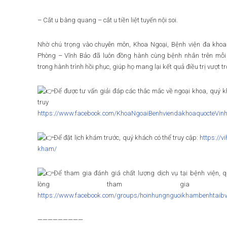
– Cắt u bàng quang – cắt u tiền liệt tuyến nội soi.
Nhờ chú trọng vào chuyên môn, Khoa Ngoại, Bệnh viện đa khoa
Phòng – Vĩnh Bảo đã luôn đồng hành cùng bệnh nhân trên mỗ
trong hành trình hồi phục, giúp họ mang lại kết quả điều trị vượt tr
Để được tư vấn giải đáp các thắc mắc về ngoại khoa, quý k
truy cậ
https://www.facebook.com/KhoaNgoaiBenhviendakhoaquocteVin
Để đặt lịch khám trước, quý khách có thể truy cập:
https://v
kham/
Để tham gia đánh giá chất lượng dịch vụ tại bệnh viện, q
lòng tham gia n
https://www.facebook.com/groups/hoinhungnguoikhambenhtaib
—————————