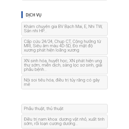
DỊCH VỤ
Khám chuyên gia BV Bạch Mai, E, Nhi TW,
Sản nhi HP…
Cấp cứu 24/24, Chụp CT, Cộng hưởng từ
MRI, Siêu âm màu 4D-5D, Đo mật độ
xương phát hiện loãng xương
XN sinh hóa, huyết học, XN phát hiện ung
thư sớm, miễn dịch, sàng lọc sơ sinh, giải
phẫu bệnh…
Nội soi tiêu hóa, điều trị tủy răng có gây
mê
Phẫu thuật, thủ thuật
Điều trị nam khoa: dương vật nhỏ, xuất tinh
sớm, rối loạn cương dương…