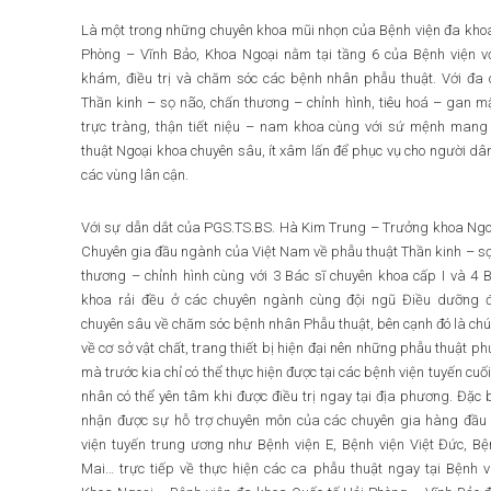
Là một trong những chuyên khoa mũi nhọn của Bệnh viện đa khoa
Phòng – Vĩnh Bảo, Khoa Ngoại nằm tại tầng 6 của Bệnh viện v
khám, điều trị và chăm sóc các bệnh nhân phẫu thuật. Với đa 
Thần kinh – sọ não, chấn thương – chỉnh hình, tiêu hoá – gan 
trực tràng, thận tiết niệu – nam khoa cùng với sứ mệnh man
thuật Ngoại khoa chuyên sâu, ít xâm lấn để phục vụ cho người dâ
các vùng lân cận.
Với sự dẫn dắt của PGS.TS.BS. Hà Kim Trung – Trưởng khoa Ngoạ
Chuyên gia đầu ngành của Việt Nam về phẫu thuật Thần kinh – s
thương – chỉnh hình cùng với 3 Bác sĩ chuyên khoa cấp I và 4 
khoa rải đều ở các chuyên ngành cùng đội ngũ Điều dưỡng 
chuyên sâu về chăm sóc bệnh nhân Phẫu thuật, bên cạnh đó là chú
về cơ sở vật chất, trang thiết bị hiện đại nên những phẫu thuật ph
mà trước kia chỉ có thể thực hiện được tại các bệnh viện tuyến cuố
nhân có thể yên tâm khi được điều trị ngay tại địa phương. Đặc 
nhận được sự hỗ trợ chuyên môn của các chuyên gia hàng đầu 
viện tuyến trung ương như Bệnh viện E, Bệnh viện Việt Đức, Bệ
Mai… trực tiếp về thực hiện các ca phẫu thuật ngay tại Bệnh v