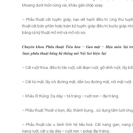
khoang dưới mỏn cùng vai, khâu gân chóp xoay.
– Phẫu thuật cắt tuyến giáp, nạo vét hạch điều trị Ung thư tuy
thuật cắt bán phần hoặc toàn bộ tuyến giáp điều trị bướu giáp n
bằng cả kỹ thuật mổ mở và mổ nội soi.
𝑪𝒉𝒖𝒚𝒆̂𝒏 𝒌𝒉𝒐𝒂 𝑷𝒉𝒂̂̃𝒖 𝒕𝒉𝒖𝒂̣̂𝒕 𝑻𝒊𝒆̂𝒖 𝒉𝒐́𝒂 – 𝑮𝒂𝒏 𝒎𝒂̣̂𝒕 – 𝑯𝒂̣̂𝒖 𝒎𝒐̂𝒏 đ𝒂̣𝒊 𝒕𝒓𝒖̛̣
đ𝒖̛𝒐̛̣𝒄 𝒑𝒉𝒂̂̃𝒖 𝒕𝒉𝒖𝒂̣̂𝒕 𝒃𝒂̆̀𝒏𝒈 𝒉𝒆̣̂ 𝒕𝒉𝒐̂́𝒏𝒈 𝒎𝒐̂̉ 𝑵𝒐̣̂𝒊 𝑺𝒐𝒊 𝒉𝒊𝒆̣̂𝒏 đ𝒂̣𝒊:
– Cắt ruột thừa, điều trị tắc ruột, cắt đoạn ruột, gỡ dính ruột, lấy b
– Cắt túi mật, lấy sỏi đường mật, dẫn lưu đường mật, nối mật ruột
– Khâu lỗ thủng: Dạ dày – tá tràng – ruột non – đại tràng…
– Phẫu thuật Thoát vị bẹn, đùi, thành bụng,…sử dụng tấm lưới chu
– Phẫu thuật các u lành tính hệ tiêu hoá: Cắt nang gan, nang 
nang ruột, cắt u dạ dày – ruột non – polyp đại tràng…