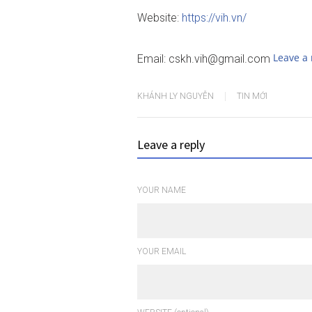
Website:
https://vih.vn/
Leave a 
Email: cskh.vih@gmail.com
KHÁNH LY NGUYỄN
TIN MỚI
Leave a reply
YOUR NAME
YOUR EMAIL