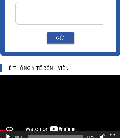
GỬI
HỆ THỐNG Y TẾ BỆNH VIỆN
Video
Player
00:00
00:57