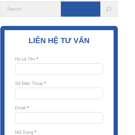
LIÊN HỆ TƯ VẤN
Họ và Tên
*
Số Điện Thoại
*
Email
*
Nội Dung
*