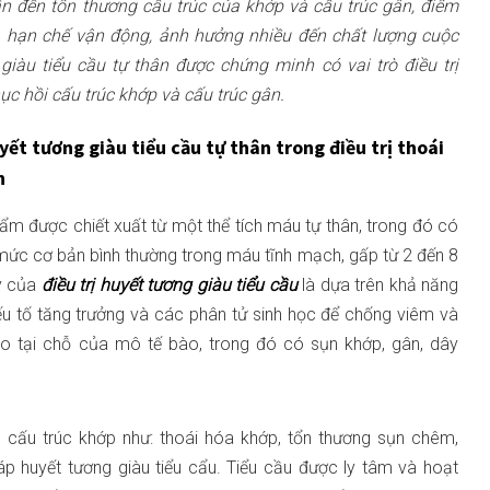
n đến tổn thương cấu trúc của khớp và cấu trúc gân, điểm
 hạn chế vận động, ảnh hưởng nhiều đến chất lượng cuộc
giàu tiểu cầu tự thân được chứng minh có vai trò điều trị
ục hồi cấu trúc khớp và cấu trúc gân.
yết tương giàu tiểu cầu tự thân trong điều trị thoái
n
ẩm được chiết xuất từ một thể tích máu tự thân, trong đó có
 mức cơ bản bình thường trong máu tĩnh mạch, gấp từ 2 đến 8
lý của
điều trị huyết tương giàu tiểu cầu
là dựa trên khả năng
yếu tố tăng trưởng và các phân tử sinh học để chống viêm và
tạo tại chỗ của mô tế bào, trong đó có sụn khớp, gân, dây
 cấu trúc khớp như: thoái hóa khớp, tổn thương sụn chêm,
p huyết tương giàu tiểu cẩu. Tiểu cầu được ly tâm và hoạt