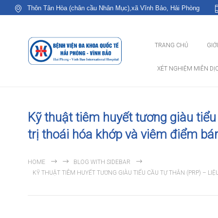
Thôn Tân Hòa (chân cầu Nhân Mục),xã Vĩnh Bảo, Hải Phòng
TRANG CHỦ
GIỚ
XÉT NGHIỆM MIỄN DỊ
Kỹ thuật tiêm huyết tương giàu tiểu
trị thoái hóa khớp và viêm điểm bá
HOME
BLOG WITH SIDEBAR
KỸ THUẬT TIÊM HUYẾT TƯƠNG GIÀU TIỂU CẦU TỰ THÂN (PRP) – LI