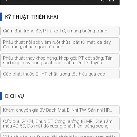
KỸ THUẬT TRIỂN KHAI
Giảm đau trong đẻ; PT u xơ TC, u nang buồng trứng
Phẫu thuật nội soi: viêm ruột thừa, cắt túi mật, dạ dày,
đại tràng, chửa ngoài tử cung…
Phẫu thuật thay khớp háng, khớp gối; PT cột sống; Tán
sỏi bằng máy công suất cao, cắt u tiền liệt tuyến…
Cấp phát thuốc BHYT chất lượng tốt, hiệu quả cao
DỊCH VỤ
Khám chuyên gia BV Bạch Mai, E, Nhi TW, Sản nhi HP…
Cấp cứu 24/24, Chụp CT, Cộng hưởng từ MRI, Siêu âm
màu 4D-5D, Đo mật độ xương phát hiện loãng xương