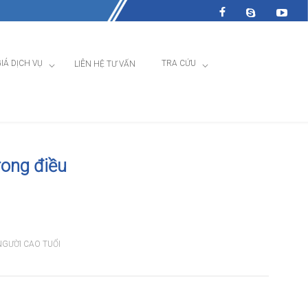
IÁ DỊCH VỤ
TRA CỨU
LIÊN HỆ TƯ VẤN
rong điều
NGƯỜI CAO TUỔI