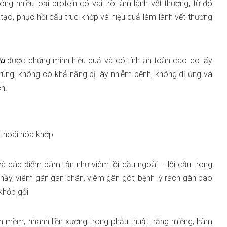
hóng nhiều loại protein có vai trò làm lành vết thương, từ đó
tạo, phục hồi cấu trúc khớp và hiệu quả làm lành vết thương
ầu
được chứng minh hiệu quả và có tính an toàn cao do lấy
 trùng, không có khả năng bị lây nhiễm bệnh, không dị ứng và
h.
g thoái hóa khớp
à các điểm bám tận như viêm lồi cầu ngoài – lồi cầu trong
chầy, viêm gân gan chân, viêm gân gót, bệnh lý rách gân bao
khớp gối
ần mềm, nhanh liền xương trong phẫu thuật: răng miệng; hàm