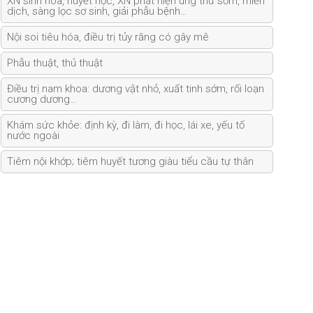
XN sinh hóa, huyết học, XN phát hiện ung thư sớm, miễn
dịch, sàng lọc sơ sinh, giải phẫu bệnh…
Nội soi tiêu hóa, điều trị tủy răng có gây mê
Phẫu thuật, thủ thuật
Điều trị nam khoa: dương vật nhỏ, xuất tinh sớm, rối loạn
cương dương…
Khám sức khỏe: định kỳ, đi làm, đi học, lái xe, yếu tố
nước ngoài
Tiêm nội khớp; tiêm huyết tương giàu tiểu cầu tự thân