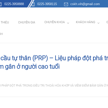
0225-3958888
0225-3958115
cskh.vih@gmail.com
CHUYÊN KHOA
KHÁCH HÀNG
G
I THIỆU
CHUYÊN GIA
CH
 cầu tự thân (PRP) – Liệu pháp đột phá t
m gân ở người cao tuổi
ỆU PHÁP ĐỘT PHÁ TRONG ĐIỀU TRỊ THOÁI HÓA KHỚP VÀ VIÊM ĐIỂM BÁM GÂN Ở 