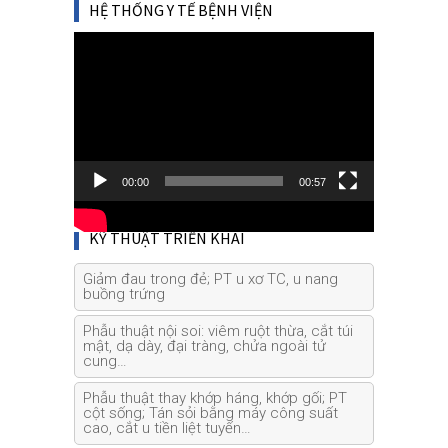
HỆ THỐNG Y TẾ BỆNH VIỆN
Video
Player
00:00
00:57
KỸ THUẬT TRIỂN KHAI
Giảm đau trong đẻ; PT u xơ TC, u nang
buồng trứng
Phẫu thuật nội soi: viêm ruột thừa, cắt túi
mật, dạ dày, đại tràng, chửa ngoài tử
cung…
Phẫu thuật thay khớp háng, khớp gối; PT
cột sống; Tán sỏi bằng máy công suất
cao, cắt u tiền liệt tuyến…