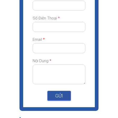
Số Điện Thoại
*
Email
*
Nội Dung
*
GỬI