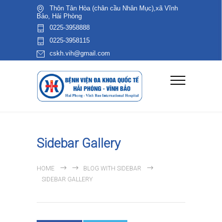
Thôn Tân Hòa (chân cầu Nhân Mục),xã Vĩnh
Bảo, Hải Phòng
0225-3958888
0225-3958115
cskh.vih@gmail.com
Sidebar Gallery
HOME
BLOG WITH SIDEBAR
SIDEBAR GALLERY