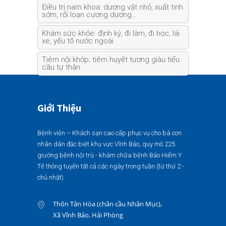
Điều trị nam khoa: dương vật nhỏ, xuất tinh
sớm, rối loạn cương dương…
Khám sức khỏe: định kỳ, đi làm, đi học, lái
xe, yếu tố nước ngoài
Tiêm nội khớp; tiêm huyết tương giàu tiểu
cầu tự thân
Giới Thiệu
Bệnh viện – Khách sạn cao cấp phục vụ cho bà con
nhân dân đặc biệt khu vực Vĩnh Bảo, quy mô 225
giường bệnh nội trú - khám chữa bệnh Bảo Hiểm Y
Tế thông tuyến tất cả các ngày trong tuần (từ thứ 2 -
chủ nhật)
Thôn Tân Hòa (chân cầu Nhân Mục),
Xã Vĩnh Bảo, Hải Phòng