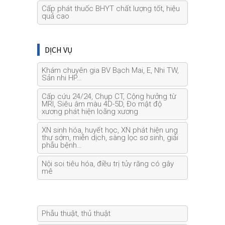
Cấp phát thuốc BHYT chất lượng tốt, hiệu
quả cao
DỊCH VỤ
Khám chuyên gia BV Bạch Mai, E, Nhi TW,
Sản nhi HP…
Cấp cứu 24/24, Chụp CT, Cộng hưởng từ
MRI, Siêu âm màu 4D-5D, Đo mật độ
xương phát hiện loãng xương
XN sinh hóa, huyết học, XN phát hiện ung
thư sớm, miễn dịch, sàng lọc sơ sinh, giải
phẫu bệnh…
Nội soi tiêu hóa, điều trị tủy răng có gây
mê
Phẫu thuật, thủ thuật