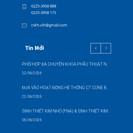
0225-3958 888
0225-3958 115
cskh.vih@gmail.com
Tin Mới
PHỐI HỢP ĐA CHUYÊN KHOA PHẪU THUẬT NỘI SOI “2 TRONG 1” THÀNH CÔNG CHO BỆNH NHÂN 69 TUỔI MẮC ĐỒNG THỜI HAI BỆNH LÝ NẶNG
22/06/2026
ĐƯA VÀO HOẠT ĐỘNG HỆ THỐNG CT CONE BEAM (CBCT) 3D THẾ HỆ MỚI – NÂNG CAO CHẤT LƯỢNG CHẨN ĐOÁN RĂNG HÀM MẶT
22/06/2026
SINH THIẾT KIM NHỎ (FNA) & SINH THIẾT KIM LÕI (CNB) – HỖ TRỢ ĐÁNH GIÁ CÁC TỔN THƯƠNG NGHI NGỜ UNG THƯ DƯỚI HƯỚNG DẪN SIÊU ÂM
05/06/2026