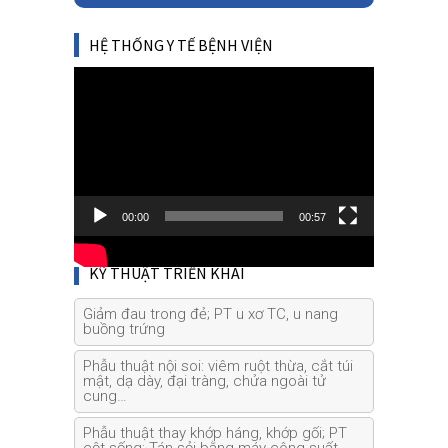
HỆ THỐNG Y TẾ BỆNH VIỆN
Video
Player
00:00
00:57
KỸ THUẬT TRIỂN KHAI
Giảm đau trong đẻ; PT u xơ TC, u nang
buồng trứng
Phẫu thuật nội soi: viêm ruột thừa, cắt túi
mật, dạ dày, đại tràng, chửa ngoài tử
cung…
Phẫu thuật thay khớp háng, khớp gối; PT
cột sống; Tán sỏi bằng máy công suất