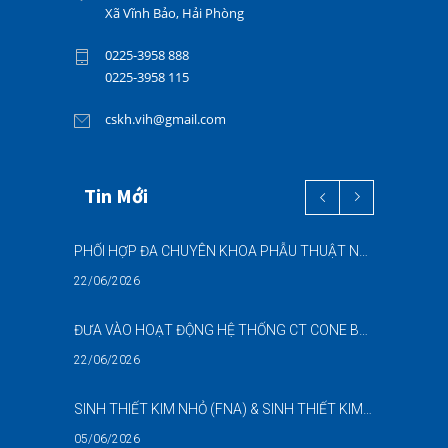
Xã Vĩnh Bảo, Hải Phòng
0225-3958 888
0225-3958 115
cskh.vih@gmail.com
Tin Mới
PHỐI HỢP ĐA CHUYÊN KHOA PHẪU THUẬT NỘI SOI “2 TRONG 1” THÀNH CÔNG CHO BỆNH NHÂN 69 TUỔI MẮC ĐỒNG THỜI HAI BỆNH LÝ NẶNG
22/06/2026
ĐƯA VÀO HOẠT ĐỘNG HỆ THỐNG CT CONE BEAM (CBCT) 3D THẾ HỆ MỚI – NÂNG CAO CHẤT LƯỢNG CHẨN ĐOÁN RĂNG HÀM MẶT
22/06/2026
SINH THIẾT KIM NHỎ (FNA) & SINH THIẾT KIM LÕI (CNB) – HỖ TRỢ ĐÁNH GIÁ CÁC TỔN THƯƠNG NGHI NGỜ UNG THƯ DƯỚI HƯỚNG DẪN SIÊU ÂM
05/06/2026