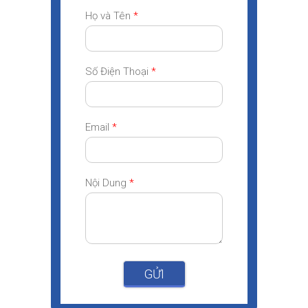
Họ và Tên
*
Số Điện Thoại
*
Email
*
Nội Dung
*
GỬI