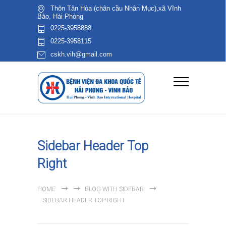
Thôn Tân Hòa (chân cầu Nhân Mục),xã Vĩnh
Bảo, Hải Phòng
0225-3958888
0225-3958115
cskh.vih@gmail.com
Sidebar Header Top
Right
HOME
BLOG WITH SIDEBAR
SIDEBAR HEADER TOP RIGHT