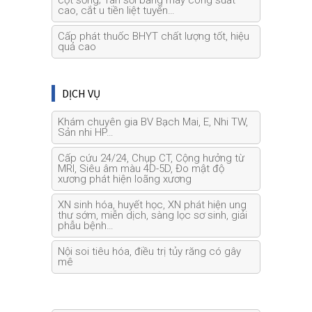
cao, cắt u tiền liệt tuyến…
Cấp phát thuốc BHYT chất lượng tốt, hiệu
quả cao
DỊCH VỤ
Khám chuyên gia BV Bạch Mai, E, Nhi TW,
Sản nhi HP…
Cấp cứu 24/24, Chụp CT, Cộng hưởng từ
MRI, Siêu âm màu 4D-5D, Đo mật độ
xương phát hiện loãng xương
XN sinh hóa, huyết học, XN phát hiện ung
thư sớm, miễn dịch, sàng lọc sơ sinh, giải
phẫu bệnh…
Nội soi tiêu hóa, điều trị tủy răng có gây
mê