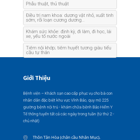
Phẫu thuật, thủ thuật
Điều trị nam khoa: dương vật nhỏ, xuất tinh
sớm, rối loạn cương dương…
Khám sức khỏe: định kỳ, đi làm, đi học, lái
xe, yếu tố nước ngoài
Tiêm nội khớp; tiêm huyết tương giàu tiểu
cầu tự thân
Giới Thiệu
Bệnh viện – Khách sạn cao cấp phục vụ cho bà con
nhân dân đặc biệt khu vực Vĩnh Bảo, quy mô 225
giường bệnh nội trú - khám chữa bệnh Bảo Hiểm Y
Tế thông tuyến tất cả các ngày trong tuần (từ thứ 2 -
chủ nhật)
Thôn Tân Hòa (chân cầu Nhân Mục),