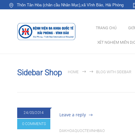
Thôn Tân Hòa (chân cầu Nhân Mục),xã Vĩnh Bảo, Hải Phòng
TRANG CHỦ
GIỚ
XÉT NGHIỆM MIỄN DỊ
Sidebar Shop
HOME
BLOG WITH SIDEBAR
24/03/2014
Leave a reply
0 COMMENTS
DAKHOAQUOCTEVINHBAO