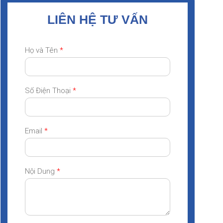
LIÊN HỆ TƯ VẤN
Họ và Tên
*
Số Điện Thoại
*
Email
*
Nội Dung
*