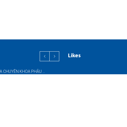
Likes
PHỐI HỢP ĐA CHUYÊN KHOA PHẪU THUẬT NỘI SOI “2 TRONG 1” THÀNH CÔNG CHO BỆNH NHÂN 69 TUỔI MẮC ĐỒNG THỜI HAI BỆNH LÝ NẶNG
ĐƯA VÀO HOẠT ĐỘNG HỆ THỐNG CT CONE BEAM (CBCT) 3D THẾ HỆ MỚI – NÂNG CAO CHẤT LƯỢNG CHẨN ĐOÁN RĂNG HÀM MẶT
SINH THIẾT KIM NHỎ (FNA) & SINH THIẾT KIM LÕI (CNB) – HỖ TRỢ ĐÁNH GIÁ CÁC TỔN THƯƠNG NGHI NGỜ UNG THƯ DƯỚI HƯỚNG DẪN SIÊU ÂM