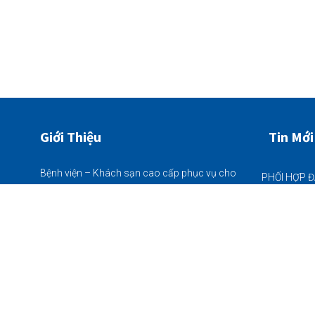
Giới Thiệu
Tin Mới
Bệnh viện – Khách sạn cao cấp phục vụ cho
bà con nhân dân đặc biệt khu vực Vĩnh Bảo,
22/06/2026
quy mô 225 giường bệnh nội trú - khám chữa
bệnh Bảo Hiểm Y Tế thông tuyến tất cả các
ngày trong tuần (từ thứ 2 - chủ nhật)
22/06/2026
Thôn Tân Hòa (chân cầu Nhân Mục),
Xã Vĩnh Bảo, Hải Phòng
05/06/2026