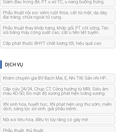
Giảm đau trong đẻ; PT u xơ TC, u nang buồng trứng
Phẫu thuật nội soi: viêm ruột thừa, cắt túi mật, dạ dày,
đại tràng, chửa ngoài tử cung…
Phẫu thuật thay khớp háng, khớp gối; PT cột sống; Tán
sỏi bằng máy công suất cao, cắt u tiền liệt tuyến…
Cấp phát thuốc BHYT chất lượng tốt, hiệu quả cao
DỊCH VỤ
Khám chuyên gia BV Bạch Mai, E, Nhi TW, Sản nhi HP…
Cấp cứu 24/24, Chụp CT, Cộng hưởng từ MRI, Siêu âm
màu 4D-5D, Đo mật độ xương phát hiện loãng xương
XN sinh hóa, huyết học, XN phát hiện ung thư sớm, miễn
dịch, sàng lọc sơ sinh, giải phẫu bệnh…
Nội soi tiêu hóa, điều trị tủy răng có gây mê
Phẫu thuật, thủ thuật