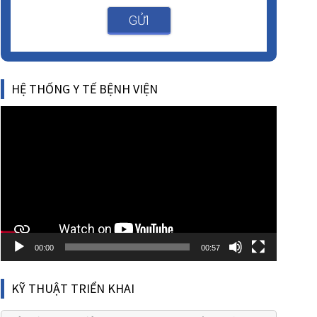
GỬI
HỆ THỐNG Y TẾ BỆNH VIỆN
Video
Player
00:00
00:57
KỸ THUẬT TRIỂN KHAI