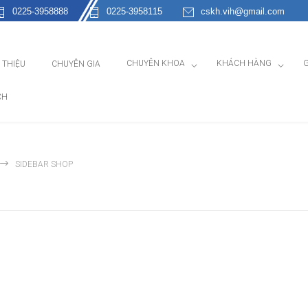
0225-3958888
0225-3958115
cskh.vih@gmail.com
CHUYÊN KHOA
KHÁCH HÀNG
G
I THIỆU
CHUYÊN GIA
CH
SIDEBAR SHOP