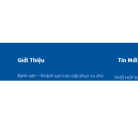
Giới Thiệu
Tin Mới
Bệnh viện – Khách sạn cao cấp phục vụ cho
bà con nhân dân đặc biệt khu vực Vĩnh Bảo,
22/06/2026
quy mô 225 giường bệnh nội trú - khám chữa
bệnh Bảo Hiểm Y Tế thông tuyến tất cả các
ngày trong tuần (từ thứ 2 - chủ nhật)
22/06/2026
Thôn Tân Hòa (chân cầu Nhân Mục),
Xã Vĩnh Bảo, Hải Phòng
05/06/2026