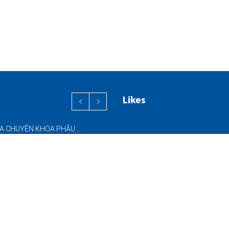
Likes
PHỐI HỢP ĐA CHUYÊN KHOA PHẪU THUẬT NỘI SOI “2 TRONG 1” THÀNH CÔNG CHO BỆNH NHÂN 69 TUỔI MẮC ĐỒNG THỜI HAI BỆNH LÝ NẶNG
ĐƯA VÀO HOẠT ĐỘNG HỆ THỐNG CT CONE BEAM (CBCT) 3D THẾ HỆ MỚI – NÂNG CAO CHẤT LƯỢNG CHẨN ĐOÁN RĂNG HÀM MẶT
SINH THIẾT KIM NHỎ (FNA) & SINH THIẾT KIM LÕI (CNB) – HỖ TRỢ ĐÁNH GIÁ CÁC TỔN THƯƠNG NGHI NGỜ UNG THƯ DƯỚI HƯỚNG DẪN SIÊU ÂM