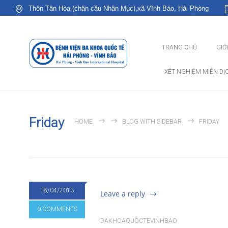
Thôn Tân Hòa (chân cầu Nhân Mục),xã Vĩnh Bảo, Hải Phòng
TRANG CHỦ
GIỚ
XÉT NGHIỆM MIỄN DỊ
Friday
HOME
BLOG WITH SIDEBAR
FRIDAY
18/04/2013
Leave a reply
0 COMMENTS
DAKHOAQUOCTEVINHBAO