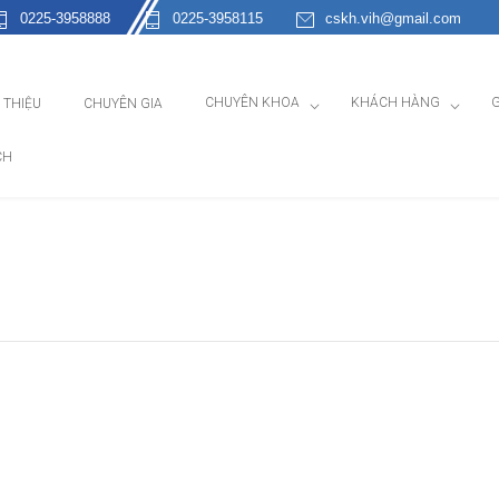
0225-3958888
0225-3958115
cskh.vih@gmail.com
CHUYÊN KHOA
KHÁCH HÀNG
G
I THIỆU
CHUYÊN GIA
CH