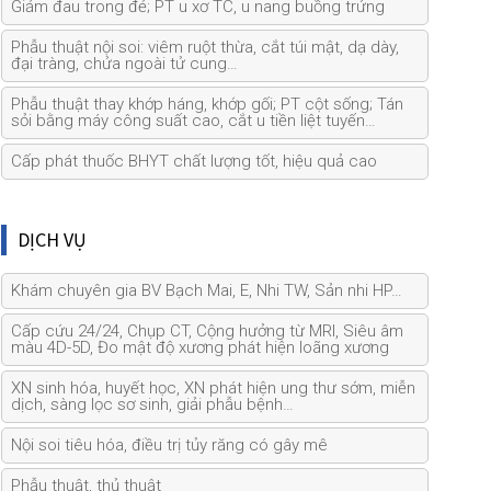
Giảm đau trong đẻ; PT u xơ TC, u nang buồng trứng
Phẫu thuật nội soi: viêm ruột thừa, cắt túi mật, dạ dày,
đại tràng, chửa ngoài tử cung…
Phẫu thuật thay khớp háng, khớp gối; PT cột sống; Tán
sỏi bằng máy công suất cao, cắt u tiền liệt tuyến…
Cấp phát thuốc BHYT chất lượng tốt, hiệu quả cao
DỊCH VỤ
Khám chuyên gia BV Bạch Mai, E, Nhi TW, Sản nhi HP…
Cấp cứu 24/24, Chụp CT, Cộng hưởng từ MRI, Siêu âm
màu 4D-5D, Đo mật độ xương phát hiện loãng xương
XN sinh hóa, huyết học, XN phát hiện ung thư sớm, miễn
dịch, sàng lọc sơ sinh, giải phẫu bệnh…
Nội soi tiêu hóa, điều trị tủy răng có gây mê
Phẫu thuật, thủ thuật