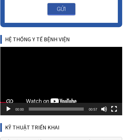
GỬI
HỆ THỐNG Y TẾ BỆNH VIỆN
Video
Player
00:00
00:57
KỸ THUẬT TRIỂN KHAI