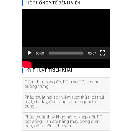
HỆ THỐNG Y TẾ BỆNH VIỆN
Video
Player
00:00
00:57
KỸ THUẬT TRIỂN KHAI
Giảm đau trong đẻ; PT u xơ TC, u nang
buồng trứng
Phẫu thuật nội soi: viêm ruột thừa, cắt túi
mật, dạ dày, đại tràng, chửa ngoài tử
cung…
Phẫu thuật thay khớp háng, khớp gối; PT
cột sống; Tán sỏi bằng máy công suất
cao, cắt u tiền liệt tuyến…