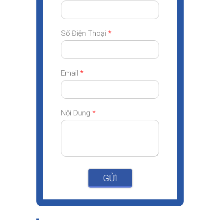
Số Điện Thoại
*
Email
*
Nội Dung
*
GỬI