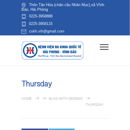
Thôn Tân Hòa (chân cầu Nhân Mục),xã Vĩnh
Bảo, Hải Phòng
0225-3958888
0225-3958115
cskh.vih@gmail.com
Thursday
HOME
BLOG WITH SIDEBAR
THURSDAY