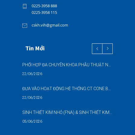
0225-3958 888
0225-3958 115
cskh.vih@gmail.com
Tin Mới
PHỐI HỢP ĐA CHUYÊN KHOA PHẪU THUẬT NỘI SOI “2 TRONG 1” THÀNH CÔNG CHO BỆNH NHÂN 69 TUỔI MẮC ĐỒNG THỜI HAI BỆNH LÝ NẶNG
22/06/2026
ĐƯA VÀO HOẠT ĐỘNG HỆ THỐNG CT CONE BEAM (CBCT) 3D THẾ HỆ MỚI – NÂNG CAO CHẤT LƯỢNG CHẨN ĐOÁN RĂNG HÀM MẶT
22/06/2026
SINH THIẾT KIM NHỎ (FNA) & SINH THIẾT KIM LÕI (CNB) – HỖ TRỢ ĐÁNH GIÁ CÁC TỔN THƯƠNG NGHI NGỜ UNG THƯ DƯỚI HƯỚNG DẪN SIÊU ÂM
05/06/2026