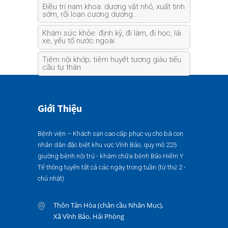
Điều trị nam khoa: dương vật nhỏ, xuất tinh
sớm, rối loạn cương dương…
Khám sức khỏe: định kỳ, đi làm, đi học, lái
xe, yếu tố nước ngoài
Tiêm nội khớp; tiêm huyết tương giàu tiểu
cầu tự thân
Giới Thiệu
Bệnh viện – Khách sạn cao cấp phục vụ cho bà con
nhân dân đặc biệt khu vực Vĩnh Bảo, quy mô 225
giường bệnh nội trú - khám chữa bệnh Bảo Hiểm Y
Tế thông tuyến tất cả các ngày trong tuần (từ thứ 2 -
chủ nhật)
Thôn Tân Hòa (chân cầu Nhân Mục),
Xã Vĩnh Bảo, Hải Phòng