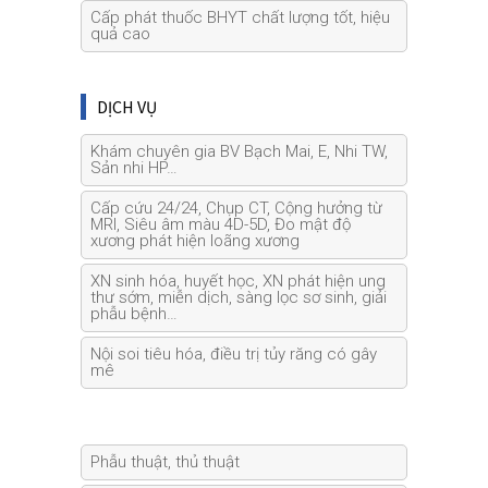
Cấp phát thuốc BHYT chất lượng tốt, hiệu
quả cao
DỊCH VỤ
Khám chuyên gia BV Bạch Mai, E, Nhi TW,
Sản nhi HP…
Cấp cứu 24/24, Chụp CT, Cộng hưởng từ
MRI, Siêu âm màu 4D-5D, Đo mật độ
xương phát hiện loãng xương
XN sinh hóa, huyết học, XN phát hiện ung
thư sớm, miễn dịch, sàng lọc sơ sinh, giải
phẫu bệnh…
Nội soi tiêu hóa, điều trị tủy răng có gây
mê
Phẫu thuật, thủ thuật