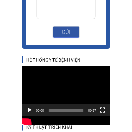
GỬI
HỆ THỐNG Y TẾ BỆNH VIỆN
Video
Player
00:00
00:57
KỸ THUẬT TRIỂN KHAI