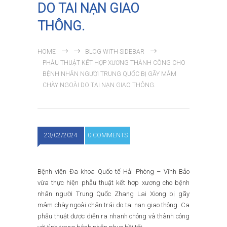
DO TAI NẠN GIAO
THÔNG.
HOME
BLOG WITH SIDEBAR
PHẪU THUẬT KẾT HỢP XƯƠNG THÀNH CÔNG CHO
BỆNH NHÂN NGƯỜI TRUNG QUỐC BỊ GÃY MÂM
CHÀY NGOÀI DO TAI NẠN GIAO THÔNG.
23/02/2024
0 COMMENTS
Bệnh viện Đa khoa Quốc tế Hải Phòng – Vĩnh Bảo
vừa thực hiện phẫu thuật kết hợp xương cho bệnh
nhân người Trung Quốc Zhang Lai Xiong bị gãy
mâm chày ngoài chân trái do tai nạn giao thông. Ca
phẫu thuật được diễn ra nhanh chóng và thành công