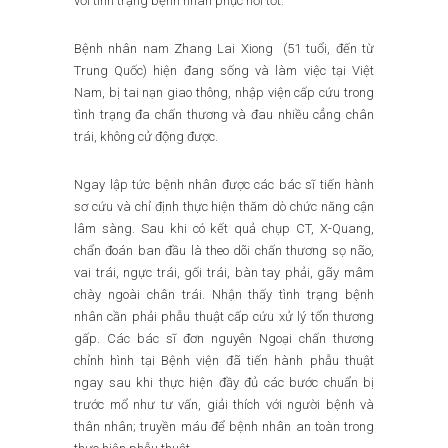
với tình trạng bệnh nhân phục hồi tốt.
Bệnh nhân nam Zhang Lai Xiong (51 tuổi, đến từ
Trung Quốc) hiện đang sống và làm việc tại Việt
Nam, bị tai nạn giao thông, nhập viện cấp cứu trong
tình trạng đa chấn thương và đau nhiều cẳng chân
trái, không cử động được.
Ngay lập tức bệnh nhân được các bác sĩ tiến hành
sơ cứu và chỉ định thực hiện thăm dò chức năng cận
lâm sàng. Sau khi có kết quả chụp CT, X-Quang,
chẩn đoán ban đầu là theo dõi chấn thương sọ não,
vai trái, ngực trái, gối trái, bàn tay phải, gãy mâm
chày ngoài chân trái. Nhận thấy tình trạng bệnh
nhân cần phải phẫu thuật cấp cứu xử lý tổn thương
gấp. Các bác sĩ đơn nguyên Ngoại chấn thương
chỉnh hình tại Bệnh viện đã tiến hành phẫu thuật
ngay sau khi thực hiện đầy đủ các bước chuẩn bị
trước mổ như tư vấn, giải thích với người bệnh và
thân nhân; truyền máu để bệnh nhân an toàn trong