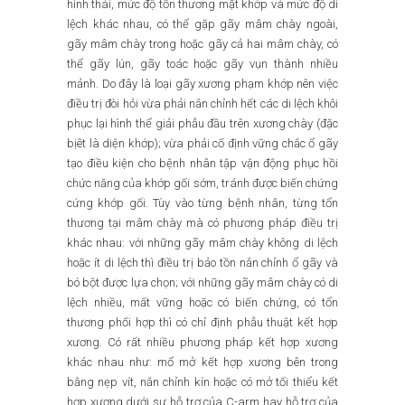
hình thái, mức độ tổn thương mặt khớp và mức độ di
lệch khác nhau, có thể gặp gãy mâm chày ngoài,
gãy mâm chày trong hoặc gãy cả hai mâm chày, có
thể gãy lún, gãy toác hoặc gãy vụn thành nhiều
mảnh. Do đây là loại gãy xương phạm khớp nên việc
điều trị đòi hỏi vừa phải nắn chỉnh hết các di lệch khôi
phục lại hình thể giải phẫu đầu trên xương chày (đặc
bịêt là diện khớp); vừa phải cố định vững chắc ổ gãy
tạo điều kiện cho bệnh nhân tập vận động phục hồi
chức năng của khớp gối sớm, tránh được biến chứng
cứng khớp gối. Tùy vào từng bệnh nhân, từng tổn
thương tại mâm chày mà có phương pháp điều trị
khác nhau: với những gãy mâm chày không di lệch
hoặc ít di lệch thì điều trị bảo tồn nắn chỉnh ổ gãy và
bó bột được lựa chọn; với những gãy mâm chày có di
lệch nhiều, mất vững hoặc có biến chứng, có tổn
thương phối hợp thì có chỉ định phẫu thuật kết hợp
xương. Có rất nhiều phương pháp kết hợp xương
khác nhau như: mổ mở kết hợp xương bên trong
bằng nẹp vít, nắn chỉnh kín hoặc có mở tối thiểu kết
hợp xương dưới sự hỗ trợ của C-arm hay hỗ trợ của