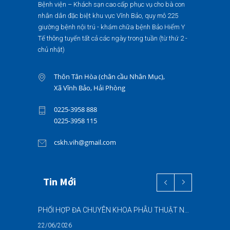
Bệnh viện – Khách sạn cao cấp phục vụ cho bà con
nhân dân đặc biệt khu vực Vĩnh Bảo, quy mô 225
giường bệnh nội trú - khám chữa bệnh Bảo Hiểm Y
Tế thông tuyến tất cả các ngày trong tuần (từ thứ 2 -
chủ nhật)
Thôn Tân Hòa (chân cầu Nhân Mục),
Xã Vĩnh Bảo, Hải Phòng
0225-3958 888
0225-3958 115
cskh.vih@gmail.com
Tin Mới
PHỐI HỢP ĐA CHUYÊN KHOA PHẪU THUẬT NỘI SOI “2 TRONG 1” THÀNH CÔNG CHO BỆNH NHÂN 69 TUỔI MẮC ĐỒNG THỜI HAI BỆNH LÝ NẶNG
22/06/2026