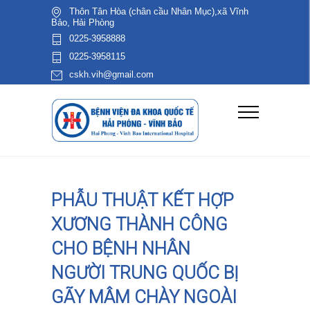
Thôn Tân Hòa (chân cầu Nhân Mục),xã Vĩnh
Bảo, Hải Phòng
0225-3958888
0225-3958115
cskh.vih@gmail.com
PHẪU THUẬT KẾT HỢP
XƯƠNG THÀNH CÔNG
CHO BỆNH NHÂN
NGƯỜI TRUNG QUỐC BỊ
GÃY MÂM CHÀY NGOÀI