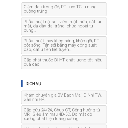
Giảm đau trong đẻ; PT u xơ TC, u nang
buồng trứng
Phẫu thuật nội soi: viêm ruột thừa, cắt túi
mật, dạ dày, đại tràng, chửa ngoài tử
cung…
Phẫu thuật thay khớp háng, khớp gối; PT
cột sống; Tán sỏi bằng máy công suất
cao, cắt u tiền liệt tuyến…
Cấp phát thuốc BHYT chất lượng tốt, hiệu
quả cao
DỊCH VỤ
Khám chuyên gia BV Bạch Mai, E, Nhi TW,
Sản nhi HP…
Cấp cứu 24/24, Chụp CT, Cộng hưởng từ
MRI, Siêu âm màu 4D-5D, Đo mật độ
xương phát hiện loãng xương