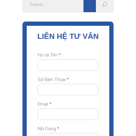
LIÊN HỆ TƯ VẤN
Họ và Tên
*
Số Điện Thoại
*
Email
*
Nội Dung
*