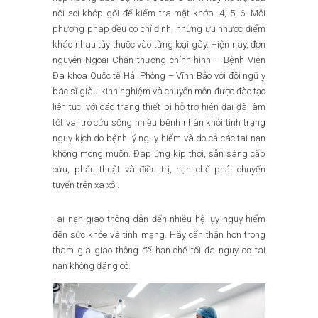
nội soi khớp gối để kiểm tra mặt khớp…4, 5, 6. Mỗi
phương pháp đều có chỉ định, những ưu nhược điểm
khác nhau tùy thuộc vào từng loại gãy. Hiện nay, đơn
nguyên Ngoại Chấn thương chỉnh hình – Bệnh Viện
Đa khoa Quốc tế Hải Phòng – Vĩnh Bảo với đội ngũ y
bác sĩ giàu kinh nghiệm và chuyên môn được đào tạo
liên tục, với các trang thiết bị hỗ trợ hiện đại đã làm
tốt vai trò cứu sống nhiều bệnh nhân khỏi tình trạng
nguy kịch do bệnh lý nguy hiểm và do cả các tai nạn
không mong muốn. Đáp ứng kịp thời, sẵn sàng cấp
cứu, phẫu thuật và điều trị, hạn chế phải chuyển
tuyến trên xa xôi.
Tai nạn giao thông dẫn đến nhiều hệ lụy nguy hiểm
đến sức khỏe và tính mạng. Hãy cẩn thận hơn trong
tham gia giao thông để hạn chế tối đa nguy cơ tai
nạn không đáng có.