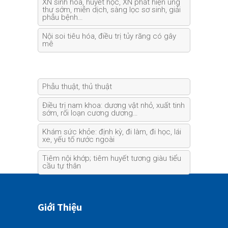
XN sinh hóa, huyết học, XN phát hiện ung
thư sớm, miễn dịch, sàng lọc sơ sinh, giải
phẫu bệnh…
Nội soi tiêu hóa, điều trị tủy răng có gây
mê
Phẫu thuật, thủ thuật
Điều trị nam khoa: dương vật nhỏ, xuất tinh
sớm, rối loạn cương dương…
Khám sức khỏe: định kỳ, đi làm, đi học, lái
xe, yếu tố nước ngoài
Tiêm nội khớp; tiêm huyết tương giàu tiểu
cầu tự thân
Giới Thiệu