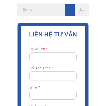
LIÊN HỆ TƯ VẤN
Họ và Tên
*
Số Điện Thoại
*
Email
*