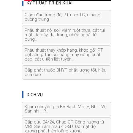
KỸ THUẬT TRIỂN KHAI
Giảm đau trong đẻ; PT u xơ TC, u nang
buồng trứng
Phẫu thuật nội soi: viêm ruột thừa, cắt túi
mật, dạ dày, đại tràng, chửa ngoài tử
cung…
Phẫu thuật thay khớp háng, khớp gối; PT
cột sống; Tán sỏi bằng máy công suất
cao, cắt u tiền liệt tuyến…
Cấp phát thuốc BHYT chất lượng tốt, hiệu
quả cao
DỊCH VỤ
Khám chuyên gia BV Bạch Mai, E, Nhi TW,
Sản nhi HP…
Cấp cứu 24/24, Chụp CT, Cộng hưởng từ
MRI, Siêu âm màu 4D-5D, Đo mật độ
xương phát hiện loãng xương