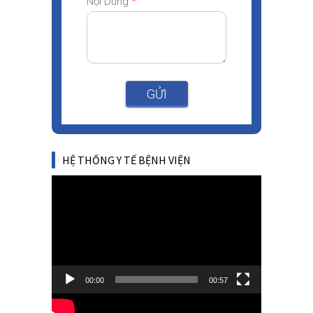
Nội Dung
*
GỬI
HỆ THỐNG Y TẾ BỆNH VIỆN
Video
Player
00:00
00:57