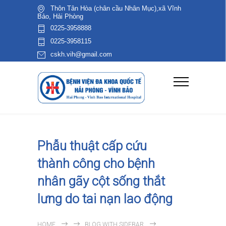
Thôn Tân Hòa (chân cầu Nhân Mục),xã Vĩnh
Bảo, Hải Phòng
0225-3958888
0225-3958115
cskh.vih@gmail.com
Phẫu thuật cấp cứu
thành công cho bệnh
nhân gãy cột sống thắt
lưng do tai nạn lao động
HOME
BLOG WITH SIDEBAR