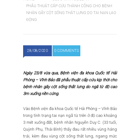
PHẪU THUẬT CẤP CỨU THÀNH CÔNG CHO BỆNH
NHÂN GÃY CỘT SỐNG THẮT LƯNG DO TAI NẠN LAO
ĐỘNG
28/08/2020
0 COMMENTS
Ngày 23/8 vừa qua
, Bệnh viện đa khoa Quốc tế Hải
Phòng – Vĩnh Bảo đã phẫu thuật cấp cứu kịp thời cho
bệnh nhân
gãy cột sống
thắt lưng
do ngã từ độ cao
3m
xuống nền cứng.
Vào Bệnh viện đa khoa Quốc tế Hải Phòng – Vĩnh Bảo
trong tình trạng tai nạn ngã từ trên ở độ cao khoảng
3 mét xuống đất, bệnh nhân Nguyễn Duy C. (33 tuổi,
Quỳnh Phụ, Thái Bình) thấy đau rất nhiều vùng háng
trái, kèm đau vùng cột sống thắt lưng, ngang mức