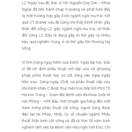
L2. Ngay sau đó, Bác sĩ CKI Nguyễn Duy Sơn – Khoa
Ngoại đã tiến hành chụp X-quang và phát hiện đây
là một trường hợp gãy ổ cối ngành ngồi mu trái. Kết
quả CT Scaner sau đó cũng cho thấy bệnh nhân gãy
thân đốt sống L2, gãy ngành ngồi mu trái, vỡ thân
đốt sống L2. Đây là dạng gãy có thể gây ra nhiều
hậu quả nghiêm trọng vì có thể gây tổn thương tủy
sống.
Vì tình trạng nguy hiểm của bệnh, ngay lập tức, bác
sĩ đã chỉ định phẫu thuật mổ cấp cứu với phương
pháp phẫu thuật nẹp vis cột sống vào ngay ngày
hôm sau. Sáng ngày 23/8, ca phẫu thuật cấp cứu
cho bệnh nhân C được thực hiện trực tiếp bởi PGS.TS
Hà Kim Trung – Giám đốc Bệnh viện đa khoa Quốc tế
Hải Phòng – Vĩnh Bảo, một chuyên gia hàng đầu Việt
Nam trong phẫu thuật cột sống; người từng được
đào tạo tại Pháp, Nhật, Úc về chuyên ngành Phẫu
thuật thần kinh cột sống và đã có hơn 30 năm kinh
nghiệm làm việc tại Bệnh viện Hữu nghị Việt Đức. Chỉ