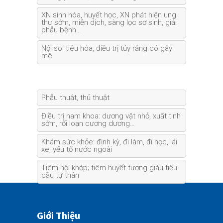
XN sinh hóa, huyết học, XN phát hiện ung
thư sớm, miễn dịch, sàng lọc sơ sinh, giải
phẫu bệnh…
Nội soi tiêu hóa, điều trị tủy răng có gây
mê
Phẫu thuật, thủ thuật
Điều trị nam khoa: dương vật nhỏ, xuất tinh
sớm, rối loạn cương dương…
Khám sức khỏe: định kỳ, đi làm, đi học, lái
xe, yếu tố nước ngoài
Tiêm nội khớp; tiêm huyết tương giàu tiểu
cầu tự thân
Giới Thiệu