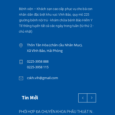
Bệnh viện – Khách sạn cao cấp phục vụ cho bà con
nhân dân đặc biệt khu vực Vĩnh Bảo, quy mô 225
giường bệnh nội trú - khám chữa bệnh Bảo Hiểm Y
Tế thông tuyến tất cả các ngày trong tuần (từ thứ 2 -
chủ nhật)
Thôn Tân Hòa (chân cầu Nhân Mục),
Xã Vĩnh Bảo, Hải Phòng
0225-3958 888
0225-3958 115
cskh.vih@gmail.com
Tin Mới
PHỐI HỢP ĐA CHUYÊN KHOA PHẪU THUẬT NỘI SOI “2 TRONG 1” THÀNH CÔNG CHO BỆNH NHÂN 69 TUỔI MẮC ĐỒNG THỜI HAI BỆNH LÝ NẶNG