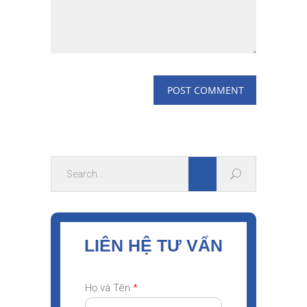
LIÊN HỆ TƯ VẤN
Họ và Tên
*