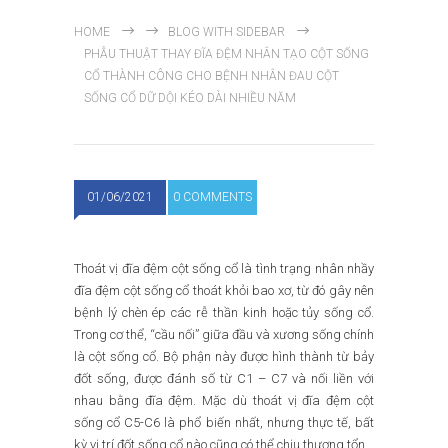
HOME
BLOG WITH SIDEBAR
PHẪU THUẬT THAY ĐĨA ĐỆM NHÂN TẠO CỘT SỐNG
CỔ THÀNH CÔNG CHO BỆNH NHÂN ĐAU CỘT
SỐNG CỔ DỮ DỘI KÉO DÀI NHIỀU NĂM
01/06/2021
0 COMMENTS
Thoát vị đĩa đệm cột sống cổ là tình trạng nhân nhầy
đĩa đệm cột sống cổ thoát khỏi bao xơ, từ đó gây nên
bệnh lý chèn ép các rễ thần kinh hoặc tủy sống cổ.
Trong cơ thể, “cầu nối” giữa đầu và xương sống chính
là cột sống cổ. Bộ phận này được hình thành từ bảy
đốt sống, được đánh số từ C1 – C7 và nối liền với
nhau bằng đĩa đệm. Mặc dù thoát vị đĩa đệm cột
sống cổ C5-C6 là phổ biến nhất, nhưng thực tế, bất
kỳ vị trí đốt sống cổ nào cũng có thể chịu thương tổn.