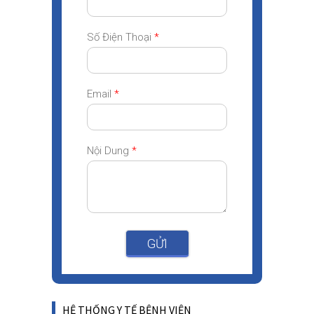
Số Điện Thoại
*
Email
*
Nội Dung
*
GỬI
HỆ THỐNG Y TẾ BỆNH VIỆN