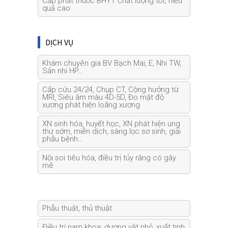
Cấp phát thuốc BHYT chất lượng tốt, hiệu
quả cao
DỊCH VỤ
Khám chuyên gia BV Bạch Mai, E, Nhi TW,
Sản nhi HP…
Cấp cứu 24/24, Chụp CT, Cộng hưởng từ
MRI, Siêu âm màu 4D-5D, Đo mật độ
xương phát hiện loãng xương
XN sinh hóa, huyết học, XN phát hiện ung
thư sớm, miễn dịch, sàng lọc sơ sinh, giải
phẫu bệnh…
Nội soi tiêu hóa, điều trị tủy răng có gây
mê
Phẫu thuật, thủ thuật
Điều trị nam khoa: dương vật nhỏ, xuất tinh