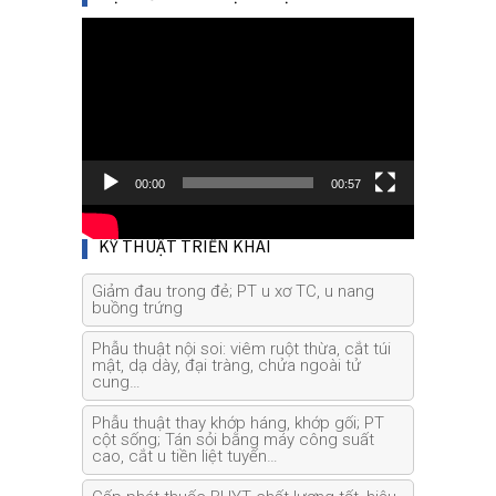
Video
Player
00:00
00:57
KỸ THUẬT TRIỂN KHAI
Giảm đau trong đẻ; PT u xơ TC, u nang
buồng trứng
Phẫu thuật nội soi: viêm ruột thừa, cắt túi
mật, dạ dày, đại tràng, chửa ngoài tử
cung…
Phẫu thuật thay khớp háng, khớp gối; PT
cột sống; Tán sỏi bằng máy công suất
cao, cắt u tiền liệt tuyến…