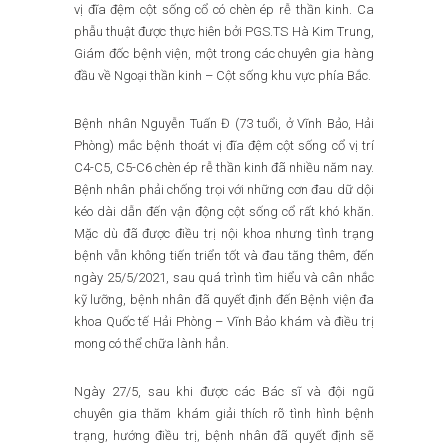
vị đĩa đệm cột sống cổ có chèn ép rễ thần kinh. Ca
phẫu thuật được thực hiên bởi PGS.TS Hà Kim Trung,
Giám đốc bệnh viện, một trong các chuyên gia hàng
đầu về Ngoại thần kinh – Cột sống khu vực phía Bắc.
Bệnh nhân Nguyễn Tuấn Đ (73 tuổi, ở Vĩnh Bảo, Hải
Phòng) mắc bệnh thoát vị đĩa đệm cột sống cổ vị trí
C4-C5, C5-C6 chèn ép rễ thần kinh đã nhiều năm nay.
Bệnh nhân phải chống trọi với những cơn đau dữ dội
kéo dài dẫn đến vận động cột sống cổ rất khó khăn.
Mặc dù đã được điều trị nội khoa nhưng tình trạng
bệnh vẫn không tiến triển tốt và đau tăng thêm, đến
ngày 25/5/2021, sau quá trình tìm hiểu và cân nhắc
kỹ lưỡng, bệnh nhân đã quyết định đến Bệnh viện đa
khoa Quốc tế Hải Phòng – Vĩnh Bảo khám và điều trị
mong có thể chữa lành hẳn.
Ngày 27/5, sau khi được các Bác sĩ và đội ngũ
chuyên gia thăm khám giải thích rõ tình hình bệnh
trạng, hướng điều trị, bệnh nhân đã quyết định sẽ