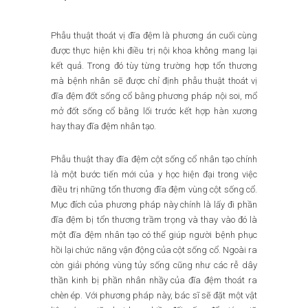
Phẫu thuật thoát vị đĩa đệm là phương án cuối cùng
được thực hiện khi điều trị nội khoa không mang lại
kết quả. Trong đó tùy từng trường hợp tổn thương
mà bệnh nhân sẽ được chỉ định phẫu thuật thoát vị
đĩa đệm đốt sống cổ bằng phương pháp nội soi, mổ
mở đốt sống cổ bằng lối trước kết hợp hàn xương
hay thay đĩa đệm nhân tạo.
Phẫu thuật thay đĩa đệm cột sống cổ nhân tạo chính
là một bước tiến mới của y học hiện đại trong việc
điều trị những tổn thương đĩa đệm vùng cột sống cổ.
Mục đích của phương pháp này chính là lấy đi phần
đĩa đệm bị tổn thương trầm trọng và thay vào đó là
một đĩa đệm nhân tạo có thể giúp người bệnh phục
hồi lại chức năng vận động của cột sống cổ. Ngoài ra
còn giải phóng vùng tủy sống cũng như các rễ dây
thần kinh bị phần nhân nhầy của đĩa đệm thoát ra
chèn ép. Với phương pháp này, bác sĩ sẽ đặt một vật