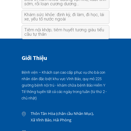
sớm, rối loạn cương dương…
Khám sức khỏe: định kỳ, đi làm, đi học, lái
xe, yếu tố nước ngoài
Tiêm nội khớp; tiêm huyết tương giàu tiểu
cầu tự thân
Giới Thiệu
Bệnh viện – Khách sạn cao cấp phục vụ cho bà con
nhân dân đặc biệt khu vực Vĩnh Bảo, quy mô 225
giường bệnh nội trú - khám chữa bệnh Bảo Hiểm Y
Tế thông tuyến tất cả các ngày trong tuần (từ thứ 2 -
chủ nhật)
Thôn Tân Hòa (chân cầu Nhân Mục),
Xã Vĩnh Bảo, Hải Phòng