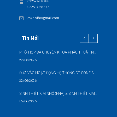
0225-3958 888
0225-3958 115
cskh.vih@gmail.com
Tin Mới
PHỐI HỢP ĐA CHUYÊN KHOA PHẪU THUẬT NỘI SOI “2 TRONG 1” THÀNH CÔNG CHO BỆNH NHÂN 69 TUỔI MẮC ĐỒNG THỜI HAI BỆNH LÝ NẶNG
22/06/2026
ĐƯA VÀO HOẠT ĐỘNG HỆ THỐNG CT CONE BEAM (CBCT) 3D THẾ HỆ MỚI – NÂNG CAO CHẤT LƯỢNG CHẨN ĐOÁN RĂNG HÀM MẶT
22/06/2026
SINH THIẾT KIM NHỎ (FNA) & SINH THIẾT KIM LÕI (CNB) – HỖ TRỢ ĐÁNH GIÁ CÁC TỔN THƯƠNG NGHI NGỜ UNG THƯ DƯỚI HƯỚNG DẪN SIÊU ÂM
05/06/2026
DANH SÁCH NGƯỜI THỰC HÀNH CHỨC DANH HỘ SINH (NGUYỄN NGỌC MAI)-BẢN SỐ 02 NĂM 2026-BVĐKQTHPVB