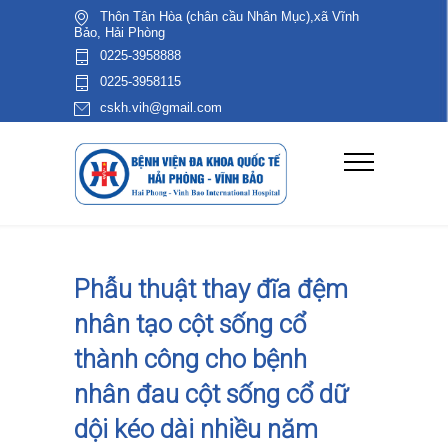
Thôn Tân Hòa (chân cầu Nhân Mục),xã Vĩnh
Bảo, Hải Phòng
0225-3958888
0225-3958115
cskh.vih@gmail.com
Phẫu thuật thay đĩa đệm
nhân tạo cột sống cổ
thành công cho bệnh
nhân đau cột sống cổ dữ
dội kéo dài nhiều năm